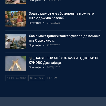
Панорама
02/08/2026
Зошто мажот е љубоморен на момчето
што одржува базени?
Плусинфо
21/07/2026
Само македонски танкер успеал да помине
низ Ормускиот…
Плусинфо
21/07/2026
„НАРУШЕНИ МЕЃУЗАЈАЧКИ ОДНОСИ“ ВО
КУНОВО Два зајаци…
Плусинфо
24/05/2026
ПРЕТХОДНО
СЛЕДНО
1 of 169