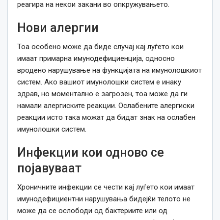
реагира на некои закани во опкружувањето.
Нови алергии
Тоа особено може да биде случај кај луѓето кои
имаат примарна имунодефициенција, односно
вродено нарушување на функцијата на имунолошкиот
систем. Ако вашиот имунолошки систем е инаку
здрав, но моментално е загрозен, тоа може да ги
намали алергиските реакции. Ослабените алергиски
реакции исто така можат да бидат знак на ослабен
имунолошки систем.
Инфекции кои одново се
појавуваат
Хроничните инфекции се чести кај луѓето кои имаат
имунодефициентни нарушувања бидејќи телото не
може да се ослободи од бактериите или од