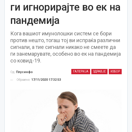
ги игнорирајте во ек на
пандемија
Кога вашиот имунолошки систем се бори
против нешто, тогаш тој ви испраќа различни
сигнали, а тие сигнали никако не смеете да
ги занемарувате, особено во ек на пандемија
со ковид-19.
ГАЛЕРИЈА
ЗДРАВЈЕ
ИЗБОР
Од
Плусинфо
Објавено
17/11/2020 17:32:53