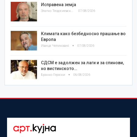
Исправена земја
Златко Теодосиевски
07/08/2026
Климата како безбедносно прашање во
Европа
Ивица Челиковиќ
07/08/2026
СДСМ е задолжен за лаги и за спинови,
но вистинското…
Бранко Героски
06/08/2026