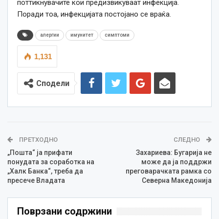
поттикнувачите кои предизвикуваат инфекција.
Поради тоа, инфекцијата постојано се враќа.
алергии
имунитет
симптоми
1,131
Сподели
ПРЕТХОДНО
СЛЕДНО
„Пошта“ ја прифати
Захариева: Бугарија не
понудата за соработка на
може да ја поддржи
„Халк Банка“, треба да
преговарачката рамка со
пресече Владата
Северна Македонија
Поврзани содржини