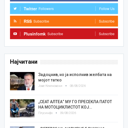
Twitter
Followers
Follow Us
RSS
Subscribe
Subscribe
Plusinfomk
Subscribe
Subscribe
Најчитани
Задоцнив, но ја исполнив желбата на
мојот татко
Јове Кекеновски
08/08/2026
„СЕАТ АЛТЕА“ МУ ГО ПРЕСЕКЛА ПАТОТ
НА МОТОЦИКЛИСТОТ КОЈ…
Плусинфо
09/08/2026