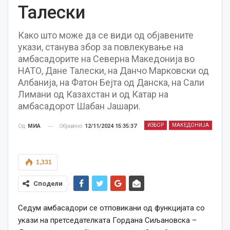
Талески
Како што може да се види од објавените
укази, станува збор за повлекување на
амбасадорите на Северна Македонија во
НАТО, Дане Талески, на Данчо Марковски од
Албанија, на Фатон Бејта од Данска, на Сали
Лимани од Казахстан и од Катар на
амбасадорот Шабан Јашари.
ИЗБОР
МАКЕДОНИЈА
Објавено
12/11/2024 15:35:37
Од
МИА
1,331
Сподели
Седум амбасадори се отповикани од функцијата со
укази на претседателката Гордана Сиљановска –