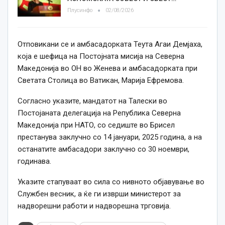
Плусинфо
02/08/2026
Отповикани се и амбасадорката Теута Агаи Демјаха,
која е шефица на Постојната мисија на Северна
Македонија во ОН во Женева и амбасадорката при
Светата Столица во Ватикан, Марија Ефремова.
Согласно указите, мандатот на Талески во
Постојаната делегација на Република Северна
Македонија при НАТО, со седиште во Брисел
престанува заклучно со 14 јануари, 2025 година, а на
останатите амбасадори заклучно со 30 ноември,
годинава.
Указите стапуваат во сила со нивното објавување во
Службен весник, а ќе ги изврши министерот за
надворешни работи и надворешна трговија.