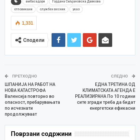
амбасадори
Гордана Сиљјановска Давкова
отповикани
службен весник
указ
1,331
Сподели
ПРЕТХОДНО
СЛЕДНО
ШПАНИЈА НА РАБОТ НА
ЕДНА ТРЕТИНА ОД
НОВА КАТАСТРОФА
КЛИМАТСКАТА АГЕНДА Е
Валенсија повторно во
РЕАЛИЗИРАНА По 10 години
опасност, пребарувањата
сите згради треба да бидат
по исчезнати
енергетски ефикасни
продолжуваат
Поврзани содржини