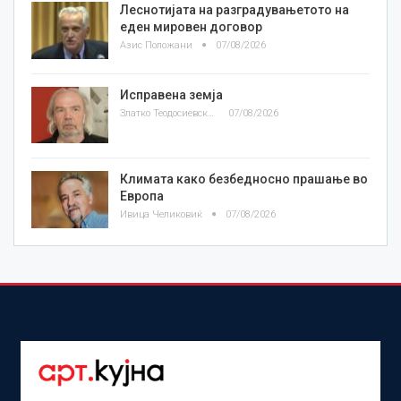
Леснотијата на разградувањетото на
еден мировен договор
Азис Положани
07/08/2026
Исправена земја
Златко Теодосиевски
07/08/2026
Климата како безбедносно прашање во
Европа
Ивица Челиковиќ
07/08/2026