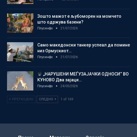
Зошто мажот е љубоморен на момчето
што одржува базени?
Плусинфо
21/07/2026
Само македонски танкер успеал да помине
низ Ормускиот…
Плусинфо
21/07/2026
„НАРУШЕНИ МЕЃУЗАЈАЧКИ ОДНОСИ“ ВО
КУНОВО Два зајаци…
Плусинфо
24/05/2026
ПРЕТХОДНО
СЛЕДНО
1 of 169