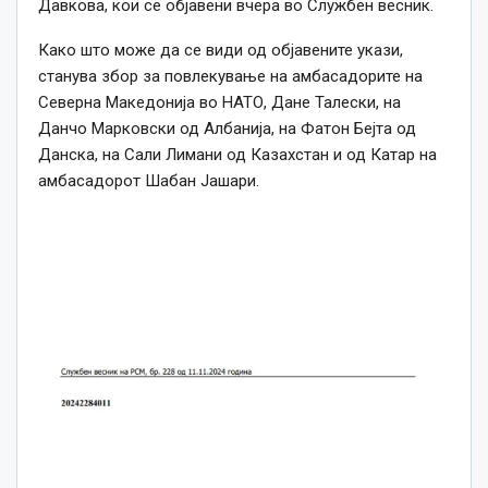
Давкова, кои се објавени вчера во Службен весник.
Како што може да се види од објавените укази,
станува збор за повлекување на амбасадорите на
Северна Македонија во НАТО, Дане Талески, на
Данчо Марковски од Албанија, на Фатон Бејта од
Данска, на Сали Лимани од Казахстан и од Катар на
амбасадорот Шабан Јашари.