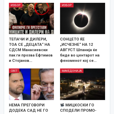
ИЗБОР
ИЗБОР
TEПАЧИ И ДИЛЕРИ,
СОНЦЕТО ЌЕ
ТОА СЕ „ДЕЦАТА“ НА
„ИСЧЕЗНЕ“ НА 12
СДСМ Манасиевски
АВГУСТ Шпанија ќе
пак ги прозва Ефтимов
биде во центарот на
и Стојанов…
феноменот кој се…
СВЕТ
МАКЕДОНИЈА
НЕМА ПРЕГОВОРИ
МИЦКОСКИ ГО
ДОДЕКА САД НЕ ГО
СПОДЕЛИ ПРОМО-