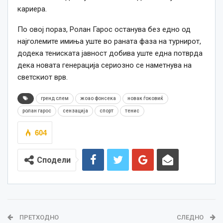
кариера.
По овој пораз, Ролан Гарос останува без едно од
најголемите имиња уште во раната фаза на турнирот,
додека тениската јавност добива уште една потврда
дека новата генерација сериозно се наметнува на
светскиот врв.
гренд слем
жоао фонсека
новак ѓоковиќ
ролан гарос
сензација
спорт
тенис
604
Сподели
ПРЕТХОДНО
СЛЕДНО