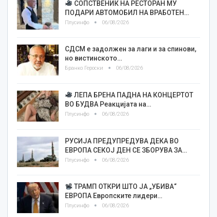
СОПСТВЕНИК НА РЕСТОРАН МУ
ПОДАРИ АВТОМОБИЛ НА ВРАБОТЕН…
Плусинфо
06/08/2026
СДСМ е задолжен за лаги и за спинови,
но вистинското…
Бранко Героски
06/08/2026
ЛЕПА БРЕНА ПАДНА НА КОНЦЕРТОТ
ВО БУДВА Реакцијата на…
Плусинфо
06/08/2026
РУСИЈА ПРЕДУПРЕДУВА ДЕКА ВО
ЕВРОПА СЕКОЈ ДЕН СЕ ЗБОРУВА ЗА…
Плусинфо
06/08/2026
ТРАМП ОТКРИ ШТО ЈА „УБИВА“
ЕВРОПА Европските лидери…
Плусинфо
06/08/2026