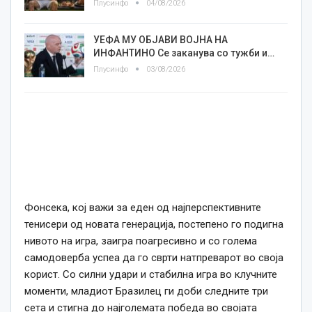
Плусинфо
04/08/2026
УЕФА МУ ОБЈАВИ ВОЈНА НА
ИНФАНТИНО Се заканува со тужби и…
Плусинфо
03/08/2026
Фонсека, кој важи за еден од најперспективните
тенисери од новата генерација, постепено го подигна
нивото на игра, заигра поагресивно и со голема
самодоверба успеа да го сврти натпреварот во своја
корист. Со силни удари и стабилна игра во клучните
моменти, младиот Бразилец ги доби следните три
сета и стигна до најголемата победа во својата