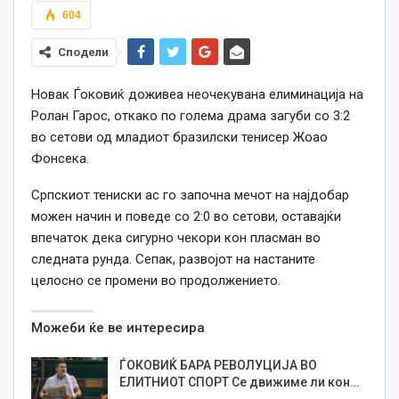
604
Сподели
Новак Ѓоковиќ доживеа неочекувана елиминација на
Ролан Гарос, откако по голема драма загуби со 3:2
во сетови од младиот бразилски тенисер Жоао
Фонсека.
Српскиот тениски ас го започна мечот на најдобар
можен начин и поведе со 2:0 во сетови, оставајќи
впечаток дека сигурно чекори кон пласман во
следната рунда. Сепак, развојот на настаните
целосно се промени во продолжението.
Можеби ќе ве интересира
ЃОКОВИЌ БАРА РЕВОЛУЦИЈА ВО
ЕЛИТНИОТ СПОРТ Се движиме ли кон…