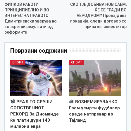
ФИЛКОВ РАБОТИ
СКОПЈЕ ДОБИВА НОВ САЕМ,
ПРИНЦИПИЕЛНО И ВО
ЌЕ СЕ ГРАДИ ВО
ИНТЕРЕС НА ПРАВОТО
АЕРОДРОМ? Пронајдена
Димитриевски уверува во
локација, следи договор со
конкретни резултати од
приватен инвеститор
реформите
Поврзани содржини
СПОРТ
СПОРТ
РЕАЛ ГО СРУШИ
ВОЗНЕМИРУВАЧКО
СОПСТВЕНИОТ
Гром усмрти фудбалер
РЕКОРД За Диоманде
среде натпревар во
ќе плати дури 140
Тајланд
милиони евра