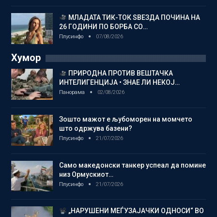
МЛАДАТА ТИК-ТОК ЅВЕЗДА ПОЧИНА НА
26 ГОДИНИ ПО БОРБА СО…
Плусинфо
07/08/2026
Хумор
ПРИРОДНА ПРОТИВ ВЕШТАЧКА
ИНТЕЛИГЕНЦИЈА • ЗНАЕ ЛИ НЕКОЈ…
Панорама
02/08/2026
Зошто мажот е љубоморен на момчето
што одржува базени?
Плусинфо
21/07/2026
Само македонски танкер успеал да помине
низ Ормускиот…
Плусинфо
21/07/2026
„НАРУШЕНИ МЕЃУЗАЈАЧКИ ОДНОСИ“ ВО