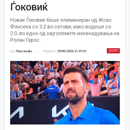
Ѓоковиќ
Новак Ѓоковиќ беше елиминиран од Жоао
Фонсека со 3:2 во сетови, иако водеше со
2:0, во едно од најголемите изненадувања на
Ролан Гарос.
СПОРТ
Објавено
29/05/2026 21:47:01
Од
Плусинфо