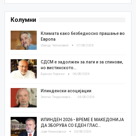
Колумни
Климата како безбедносно прашање во
Европа
Ивица Челиковиќ
07/08/2026
СДСМ е задолжен за лаги и за спинови,
но вистинското…
Бранко Героски
06/08/2026
Илинденски асоцијации
Златко Теодосиевски
04/08/2026
ИЛИНДЕН 2026 • ВРЕМЕ Е МАКЕДОНИЈА
ДА ЗБОРУВА СО ЕДЕН ГЛАС…
Јове Кекеновски
03/08/2026