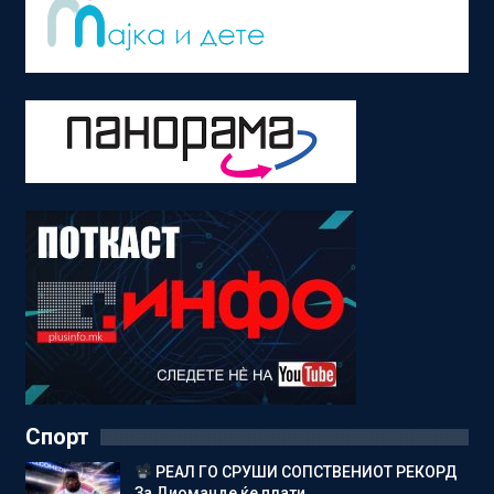
Спорт
РЕАЛ ГО СРУШИ СОПСТВЕНИОТ РЕКОРД
За Диоманде ќе плати…