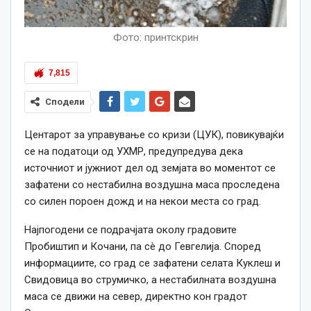
Фото: принтскрин
7,815
Сподели
Центарот за управување со кризи (ЦУК), повикувајќи
се на податоци од УХМР, предупредува дека
источниот и јужниот дел од земјата во моментот се
зафатени со нестабилна воздушна маса проследена
со силен пороен дожд и на некои места со град.
Најпогодени се подрачјата околу градовите
Пробиштип и Кочани, па сè до Гевгелија. Според
информациите, со град се зафатени селата Куклеш и
Свидовица во струмичко, а нестабилната воздушна
маса се движи на север, директно кон градот