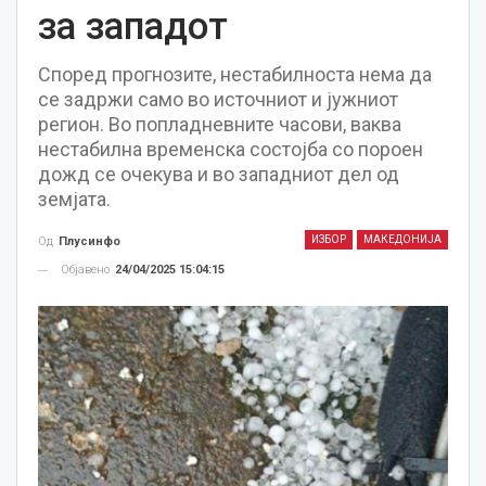
за западот
Според прогнозите, нестабилноста нема да
се задржи само во источниот и јужниот
регион. Во попладневните часови, ваква
нестабилна временска состојба со пороен
дожд се очекува и во западниот дел од
земјата.
ИЗБОР
МАКЕДОНИЈА
Од
Плусинфо
Објавено
24/04/2025 15:04:15