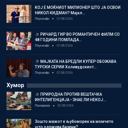
КОЈ Е МОЌНИОТ МИЛИОНЕР ШТО ЈА ОСВОИ
НИКОЛ КИДМАН? Мајкл…
Плусинфо
07/08/2026
РИЧАРД ГИР ВО РОМАНТИЧЕН ФИЛМ СО
48 ГОДИНИ ПОМЛАДА…
Плусинфо
07/08/2026
МАЈКАТА НА БРЕДЛИ КУПЕР ОБОЖАВА
ТУРСКИ СЕРИИ Холивудскиот…
Плусинфо
07/08/2026
Хумор
ПРИРОДНА ПРОТИВ ВЕШТАЧКА
ИНТЕЛИГЕНЦИЈА • ЗНАЕ ЛИ НЕКОЈ…
Панорама
02/08/2026
Зошто мажот е љубоморен на момчето
што одржува базени?