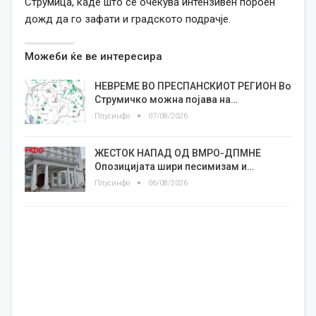
Струмица, каде што се очекува интензивен пороен
дожд да го зафати и градското подрачје.
Можеби ќе ве интересира
НЕВРЕМЕ ВО ПРЕСПАНСКИОТ РЕГИОН Во
Струмичко можна појава на…
Плусинфо
07/08/2026
ЖЕСТОК НАПАД ОД ВМРО-ДПМНЕ
Опозицијата шири песимизам и…
Плусинфо
06/08/2026