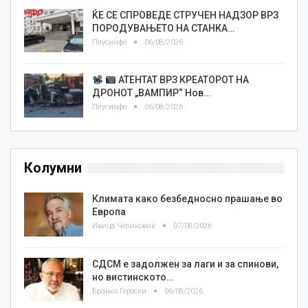
ЌЕ СЕ СПРОВЕДЕ СТРУЧЕН НАДЗОР ВРЗ
ПОРОДУВАЊЕТО НА СТАНКА…
Плусинфо
06/08/2026
АТЕНТАТ ВРЗ КРЕАТОРОТ НА
ДРОНОТ „ВАМПИР“ Нов…
Плусинфо
06/08/2026
Колумни
Климата како безбедносно прашање во
Европа
Ивица Челиковиќ
07/08/2026
СДСМ е задолжен за лаги и за спинови,
но вистинското…
Бранко Героски
06/08/2026