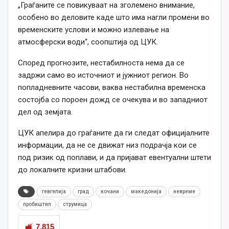
„Граѓаните се повикуваат на зголемено внимание,
особено во деловите каде што има нагли промени во
временските услови и можно излевање на
атмосферски води“, соопштија од ЦУК.
Според прогнозите, нестабилноста нема да се
задржи само во источниот и јужниот регион. Во
попладневните часови, ваква нестабилна временска
состојба со пороен дожд се очекува и во западниот
дел од земјата.
ЦУК апелира до граѓаните да ги следат официјалните
информации, да не се движат низ подрачја кои се
под ризик од поплави, и да пријават евентуални штети
до локалните кризни штабови.
гевгелија
град
кочани
македонија
невреме
пробиштип
струмица
7,815