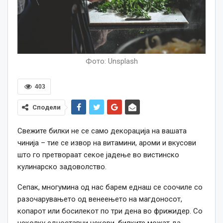
Фото: Unsplash
403
Сподели
Свежите билки не се само декорација на вашата
чинија – тие се извор на витамини, ароми и вкусови
што го претвораат секое јадење во вистинско
кулинарско задоволство.
Сепак, многумина од нас барем еднаш се соочиле со
разочарувањето од венеењето на магдоносот,
копарот или босилекот по три дена во фрижидер. Со