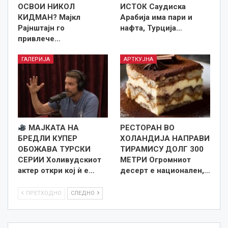
ОСВОИ НИКОЛ
ИСТОК Саудиска
КИДМАН? Мајкл
Арабија има пари и
Рајнштајн го
нафта, Турција…
привлече…
ГАЛЕРИЈА
АРТКУЈНА
МАЈКАТА НА
РЕСТОРАН ВО
БРЕДЛИ КУПЕР
ХОЛАНДИЈА НАПРАВИ
ОБОЖАВА ТУРСКИ
ТИРАМИСУ ДОЛГ 300
СЕРИИ Холивудскиот
МЕТРИ Огромниот
актер откри кој ѝ е…
десерт е национален,…
ПРЕТХОДНО
СЛЕДНО