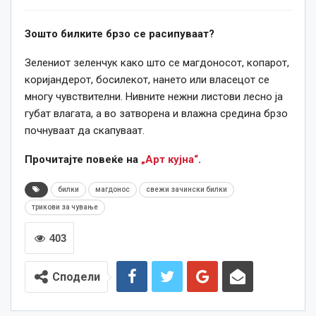
Зошто билките брзо се расипуваат?
Зелениот зеленчук како што се магдоносот, копарот,
коријандерот, босилекот, нането или власецот се
многу чувствителни. Нивните нежни листови лесно ја
губат влагата, а во затворена и влажна средина брзо
почнуваат да скапуваат.
Прочитајте повеќе на
„Арт кујна“
.
билки
магдонос
свежи зачински билки
трикови за чување
403
Сподели