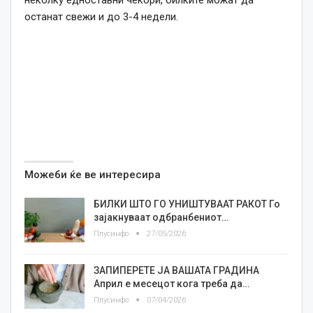
неколку едноставни чекори, билките можат да
останат свежи и до 3-4 недели.
Можеби ќе ве интересира
БИЛКИ ШТО ГО УНИШТУВААТ РАКОТ Го
зајакнуваат одбранбениот…
Плусинфо
27/05/2026
ЗАПИПЕРЕТЕ ЈА ВАШАТА ГРАДИНА
Април е месецот кога треба да…
Плусинфо
07/04/2026