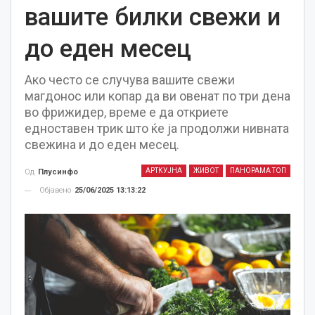
вашите билки свежи и
до еден месец
Ако често се случува вашите свежи
магдонос или копар да ви овенат по три дена
во фрижидер, време е да откриете
едноставен трик што ќе ја продолжи нивната
свежина и до еден месец.
АРТКУЈНА
ЖИВОТ
ПАНОРАМА ТОП
Од
Плусинфо
Објавено
25/06/2025 13:13:22