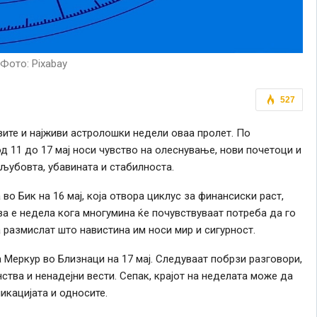
Фото: Pixabay
527
авите и најживи астролошки недели оваа пролет. По
д 11 до 17 мај носи чувство на олеснување, нови почетоци и
љубовта, убавината и стабилноста.
о Бик на 16 мај, која отвора циклус за финансиски раст,
ва е недела кога многумина ќе почувствуваат потреба да го
а размислат што навистина им носи мир и сигурност.
Меркур во Близнаци на 17 мај. Следуваат побрзи разговори,
тва и ненадејни вести. Сепак, крајот на неделата може да
икацијата и односите.