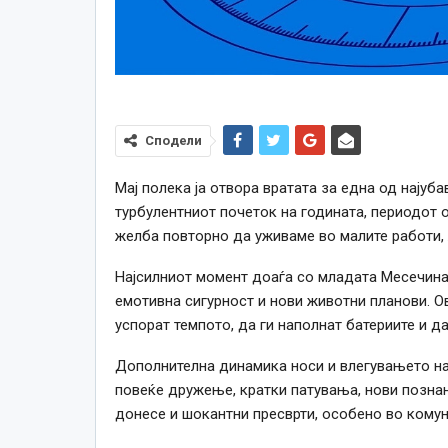
Сподели
Мај полека ја отвора вратата за една од најуб
турбулентниот почеток на годината, периодот о
желба повторно да уживаме во малите работи, 
Најсилниот момент доаѓа со младата Месечина в
емотивна сигурност и нови животни планови. О
успорат темпото, да ги наполнат батериите и д
Дополнителна динамика носи и влегувањето на 
повеќе дружење, кратки патувања, нови познанс
донесе и шокантни пресврти, особено во комун