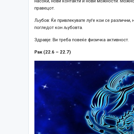
насоки, нови контакти и нови можности. Можно
правецот.
Љубов: Ќе привлекувате луѓе кои се различни, 
погледот кон љубовта.
Здравје: Ви треба повеќе физичка активност.
Рак (22.6 – 22.7)