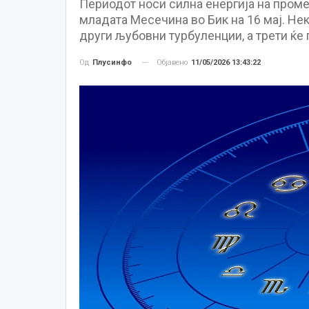
Периодот носи силна енергија на проме
младата Месечина во Бик на 16 мај. Не
други љубовни турбуленции, а трети ќе
Објавено
11/05/2026 13:43:22
Од
Плусинфо