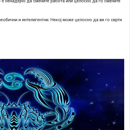
 е ненадејно да смените работа или целосно да го смените
необични и интелигентни. Некој може целосно да ви го сврти