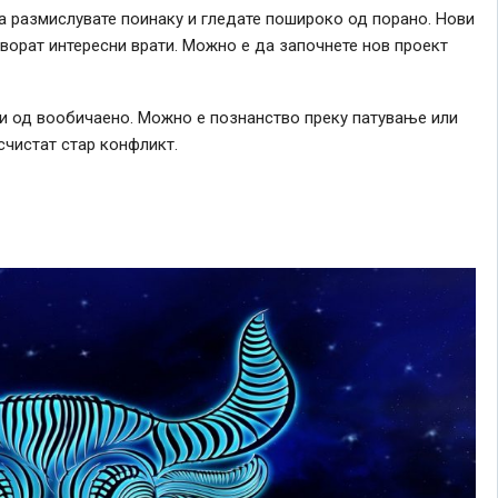
а размислувате поинаку и гледате пошироко од порано. Нови
творат интересни врати. Можно е да започнете нов проект
и од вообичаено. Можно е познанство преку патување или
счистат стар конфликт.