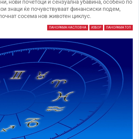
ни, нови почетоци и сензуална убавина, особено по
кои знаци ќе почувствуваат финансиски подем,
 почнат сосема нов животен циклус.
ПАНОРАМА НАСЛОВНА
ИЗБОР
ПАНОРАМА ТОП