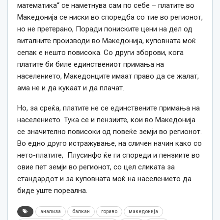
математика“ се наметнува сам по себе – платите во
Македонија се ниски во споредба со тие во регионот,
но не претерано, Поради пониските цени на дел од
виталните производи во Македонија, куповната моќ
сепак е нешто повисока. Со други зборови, кога
платите би биле единствениот примања на
населението, Македонците имаат право да се жалат,
aмa не и да кукаат и да плачат.
Но, за среќа, платите не се единствените примања на
населението. Тука се и пензиите, кои во Македонија
се значително повисоки од повеќе земји во регионот.
Во едно друго истражување, на сличен начин како со
нето-платите, Плусинфо ќе ги спореди и пензиите во
овие пет земји во регионот, со цел сликата за
стандардот и за куповната моќ на населението да
биде уште пореална.
анализа
балкан
гориво
македонија