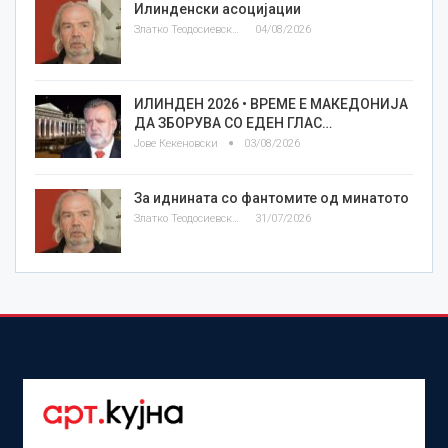
Илинденски асоцијации
Златко Теодосиевски
04/08/2026
ИЛИНДЕН 2026 • ВРЕМЕ Е МАКЕДОНИЈА
ДА ЗБОРУВА СО ЕДЕН ГЛАС…
Јове Кекеновски
03/08/2026
За иднината со фантомите од минатото
Златко Теодосиевски
31/07/2026