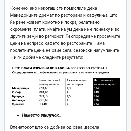
Конечно, ако некогаш сте помислиле дека
Македонците дремат по ресторани и кафулиња, што
ќе рече живеат комотно и покрај релативно
скромните плати, имајте на ум дека не е поинаку и во
другите земји во регионот. Ги споредивме просечните
цени на еспресо кафето во рестораните – ама
пролетните цени, не овие сега, сезонски напумпаните
– и ги добивме следните резултати:
Наместо заклучок…
Впечатокот што се добива од оваа „весела