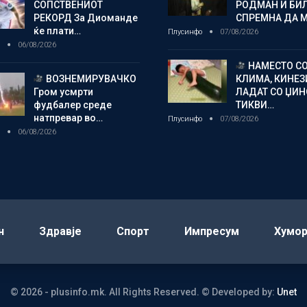
СОПСТВЕНИОТ
РОДМАН И БИ
РЕКОРД За Диоманде
СПРЕМНА ДА 
ќе плати…
Плусинфо
07/08/2026
о
06/08/2026
НАМЕСТО С
ВОЗНЕМИРУВАЧКО
КЛИМА, КИНЕЗ
Гром усмрти
ЛАДАТ СО ЏИ
фудбалер среде
ТИКВИ…
натпревар во…
Плусинфо
07/08/2026
о
06/08/2026
н
Здравје
Спорт
Импресум
Хумо
© 2026 - plusinfo.mk. All Rights Reserved.
© Developed by:
Unet