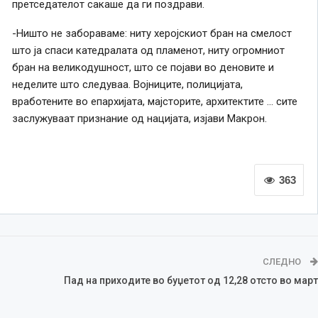
претседателот сакаше да ги поздрави.
-Ништо не забораваме: ниту херојскиот бран на смелост
што ја спаси катедралата од пламенот, ниту огромниот
бран на великодушност, што се појави во деновите и
неделите што следуваа. Војниците, полицијата,
вработените во епархијата, мајсторите, архитектите … сите
заслужуваат признание од нацијата, изјави Макрон.
363
СЛЕДНО
Пад на приходите во буџетот од 12,28 отсто во март