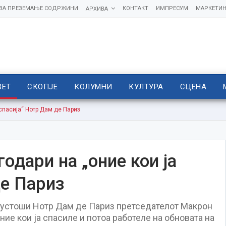
 ЗА ПРЕЗЕМАЊЕ СОДРЖИНИ
КОНТАКТ
ИМПРЕСУМ
МАРКЕТИН
АРХИВА
ВЕТ
СКОПЈЕ
КОЛУМНИ
КУЛТУРА
СЦЕНА
спасија“ Нотр Дам де Париз
одари на „оние кои ја
де Париз
опустоши Нотр Дам де Париз претседателот Макрон
ние кои ја спасиле и потоа работеле на обновата на