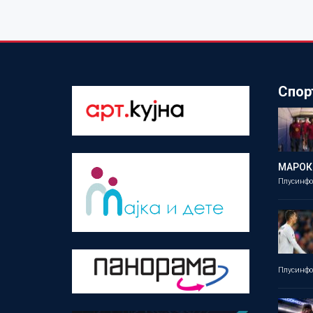
Спор
МАРОК
Плусинф
Плусинф