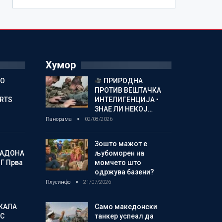
Хумор
ГО
ПРИРОДНА
ПРОТИВ ВЕШТАЧКА
ORTS
ИНТЕЛИГЕНЦИЈА •
ЗНАЕ ЛИ НЕКОЈ…
Панорама
02/08/2026
Зошто мажот е
МАДОНА
љубоморен на
Г Прва
момчето што
одржува базени?
Плусинфо
21/07/2026
КАЛА
Само македонски
С
танкер успеал да