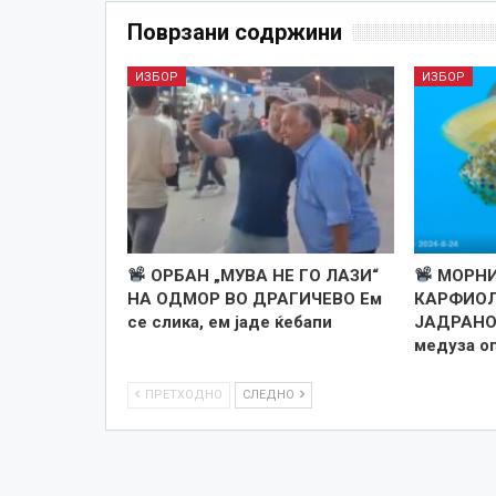
Поврзани содржини
ИЗБОР
ИЗБОР
ОРБАН „МУВА НЕ ГО ЛАЗИ“
МОРНИ
НА ОДМОР ВО ДРАГИЧЕВО Ем
КАРФИОЛ
се слика, ем јаде ќебапи
ЈАДРАНОТ
медуза о
ПРЕТХОДНО
СЛЕДНО