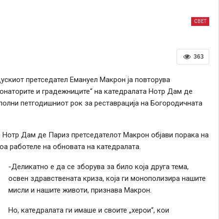
СВЕТ
363
ускиот претседател Емануел Макрон ја повторува
 донаторите и градежниците“ на катедралата Нотр Дам де
исполни петгодишниот рок за реставрација на Богородичната
и Нотр Дам де Париз претседателот Макрон објави порака на
тоа работеле на обновата на катедралата.
-Деликатно е да се зборува за било која друга тема,
освен здравствената криза, која ги монополизира нашите
мисли и нашите животи, признава Макрон.
Но, катедралата ги имаше и своите „херои“, кои