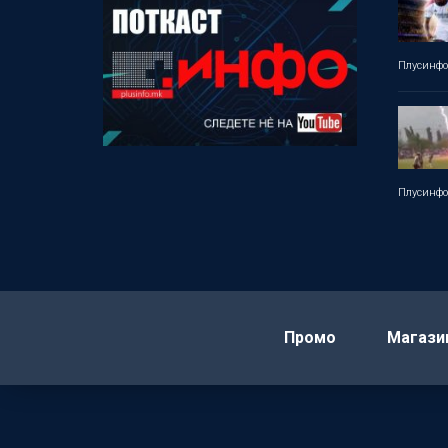
Плусинф
Плусинф
Промо
Магази