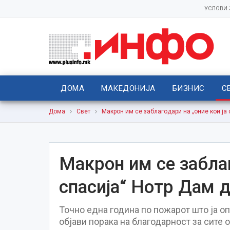
УСЛОВИ
ДОМА
МАКЕДОНИЈА
БИЗНИС
С
Дома
Свет
Макрон им се заблагодари на „оние кои ја 
Макрон им се заблаг
спасија“ Нотр Дам 
Точно една година по пожарот што ја 
објави порака на благодарност за сите о