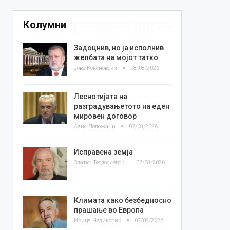
Колумни
Задоцнив, но ја исполнив
желбата на мојот татко
Јове Кекеновски
08/08/2026
Леснотијата на
разградувањетото на еден
мировен договор
Азис Положани
07/08/2026
Исправена земја
Златко Теодосиевски
07/08/2026
Климата како безбедносно
прашање во Европа
Ивица Челиковиќ
07/08/2026