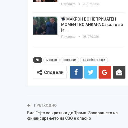
Плусинфо
28/07/2026
МАКРОН ВО НЕПРИЈАТЕН
МОМЕНТ ВО АНКАРА Сакал да ѝ
ја…
Плусинфо
08/07/2026
макрон
нотр дам
се заблагодари
Сподели
ПРЕТХОДНО
Бил Гејтс со критики до Трамп: Запирањето на
финансирањето на СЗО е опасно