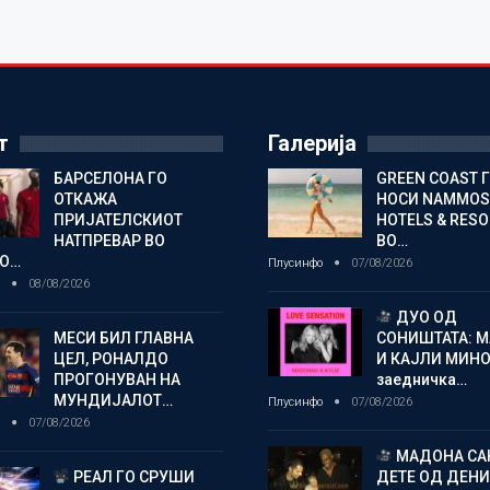
т
Галерија
БАРСЕЛОНА ГО
GREEN COAST 
ОТКАЖА
НОСИ NAMMOS
ПРИЈАТЕЛСКИОТ
HOTELS & RES
НАТПРЕВАР ВО
ВО…
О…
Плусинфо
07/08/2026
о
08/08/2026
ДУО ОД
МЕСИ БИЛ ГЛАВНА
СОНИШТАТА: 
ЦЕЛ, РОНАЛДО
И КАЈЛИ МИНО
ПРОГОНУВАН НА
заедничка…
МУНДИЈАЛОТ…
Плусинфо
07/08/2026
о
07/08/2026
МАДОНА СА
РЕАЛ ГО СРУШИ
ДЕТЕ ОД ДЕНИ