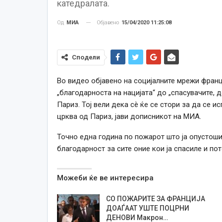
катедралата.
Објавено
15/04/2020 11:25:08
Од
МИА
Сподели
Во видео објавено на социјалните мрежи франц
„благодарноста на нацијата“ до „спасувачите,
Париз. Тој вели дека сè ќе се стори за да се 
црква од Париз, јави дописникот на МИА.
Точно една година по пожарот што ја опустош
благодарност за сите оние кои ја спасиле и по
Можеби ќе ве интересира
СО ПОЖАРИТЕ ЗА ФРАНЦИЈА
ДОАЃААТ УШТЕ ПОЦРНИ
ДЕНОВИ Макрон…