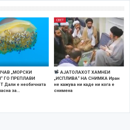
СВЕТ
ЧАВ „МОРСКИ
АЈАТОЛАХОТ ХАМНЕИ
“ ГО ПРЕПЛАВИ
„ИСПЛИВА“ НА СНИМКА Иран
 Дали е необичната
не кажува ни каде ни кога е
пасна за…
снименa