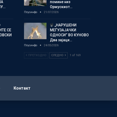
ЛА
помине низ
МУ…
Ормускиот…
Плусинфо
21/07/2026
О
„НАРУШЕНИ
ИТЕ СЕ
МЕЃУЗАЈАЧКИ
НОВСКИ
ОДНОСИ“ ВО КУНОВО
Два зајаци…
Плусинфо
24/05/2026
ПРЕТХОДНО
СЛЕДНО
1 of 169
р
Контакт