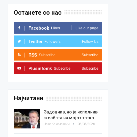
Останете со нас
Facebook
Likes
Like our page
Twitter
Followers
Follow Us
RSS
Subscribe
Subscribe
Plusinfomk
Subscribe
Subscribe
Најчитани
Задоцнив, но ја исполнив
желбата на мојот татко
Јове Кекеновски
08/08/2026