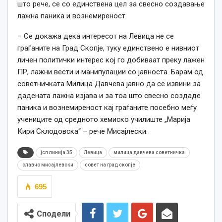
што рече, се со единствена цел за свесно создавање
лажна паника и вознемиреност.
– Се докажа дека интересот на Левица не се
граѓаните на Град Скопје, туку единствено е нивниот
личен политички интерес кој го добиваат преку лажен
ПР, лажни вести и манипулации со јавноста. Барам од
советничката Милица Давчева јавно да се извини за
дадената лажна изјава и за тоа што свесно создаде
паника и вознемиреност кај граѓаните посебно меѓу
учениците од средното хемиско училиште „Марија
Кири Склодовска“ – рече Мисајлески.
јсп линија 35
Левица
милица давчева советничка
славчо мисајлевски
совет на град скопје
695
Сподели