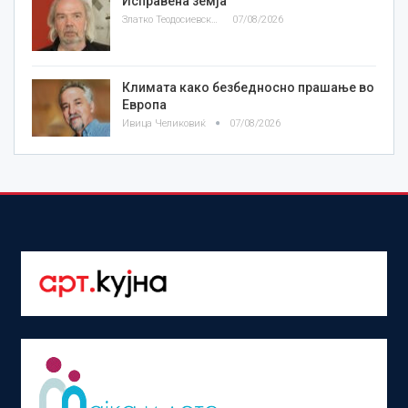
Исправена земја
Златко Теодосиевски
07/08/2026
Климата како безбедносно прашање во
Европа
Ивица Челиковиќ
07/08/2026