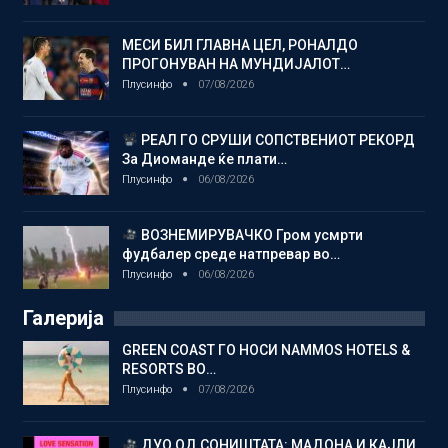
МЕСИ БИЛ ГЛАВНА ЦЕЛ, РОНАЛДО
ПРОГОНУВАН НА МУНДИЈАЛОТ…
Плусинфо
07/08/2026
РЕАЛ ГО СРУШИ СОПСТВЕНИОТ РЕКОРД
За Диоманде ќе плати…
Плусинфо
06/08/2026
ВОЗНЕМИРУВАЧКО Гром усмрти
фудбалер среде натпревар во…
Плусинфо
06/08/2026
Галерија
GREEN COAST ГО НОСИ NAMMOS HOTELS &
RESORTS ВО…
Плусинфо
07/08/2026
ДУО ОД СОНИШТАТА: МАДОНА И КАЈЛИ