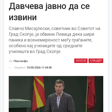
Давчева јавно да се
извини
Славчо Мисајлески, советник во Советот на
Град Скопје, ја обвини Левица дека шири
паника и вознемиреност меѓу граѓаните,
особено кај учениците од средните
училишта во Град Скопје.
СКОПЈЕ
СЛАЈДЕР
Од
Плусинфо
Објавено
13/03/2026 11:04:05