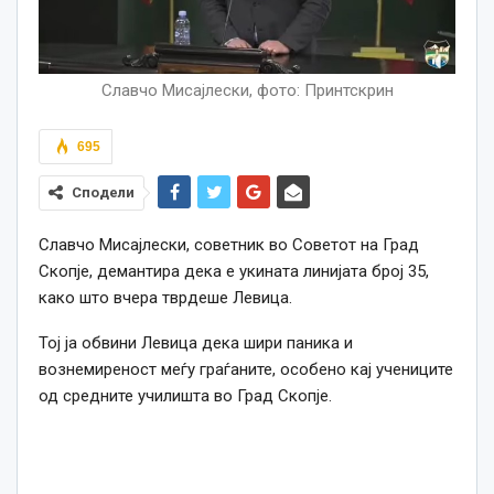
Славчо Мисајлески, фото: Принтскрин
695
Сподели
Славчо Мисајлески, советник во Советот на Град
Скопје, демантира дека е укината линијата број 35,
како што вчера тврдеше Левица.
Тој ја обвини Левица дека шири паника и
вознемиреност меѓу граѓаните, особено кај учениците
од средните училишта во Град Скопје.