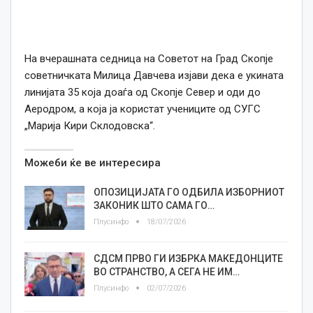
На вчерашната седница на Советот на Град Скопје
советничката Милица Давчева изјави дека е укината
линијата 35 која доаѓа од Скопје Север и оди до
Аеродром, а која ја користат учениците од СУГС
„Марија Кири Склодовска“.
Можеби ќе ве интересира
ОПОЗИЦИЈАТА ГО ОДБИЛА ИЗБОРНИОТ
ЗАКОНИК ШТО САМА ГО…
Плусинфо
18/07/2026
СДСМ ПРВО ГИ ИЗБРКА МАКЕДОНЦИТЕ
ВО СТРАНСТВО, А СЕГА НЕ ИМ…
Плусинфо
02/07/2026