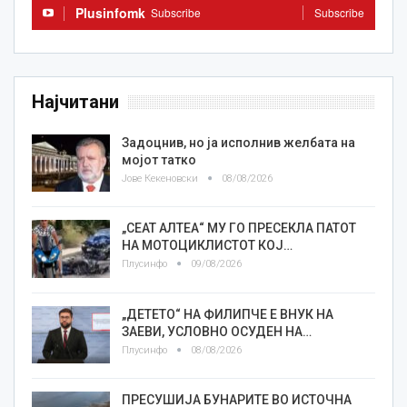
Plusinfomk
Subscribe
Subscribe
Најчитани
Задоцнив, но ја исполнив желбата на
мојот татко
Јове Кекеновски
08/08/2026
„СЕАТ АЛТЕА“ МУ ГО ПРЕСЕКЛА ПАТОТ
НА МОТОЦИКЛИСТОТ КОЈ…
Плусинфо
09/08/2026
„ДЕТЕТО“ НА ФИЛИПЧЕ Е ВНУК НА
ЗАЕВИ, УСЛОВНО ОСУДЕН НА…
Плусинфо
08/08/2026
ПРЕСУШИЈА БУНАРИТЕ ВО ИСТОЧНА