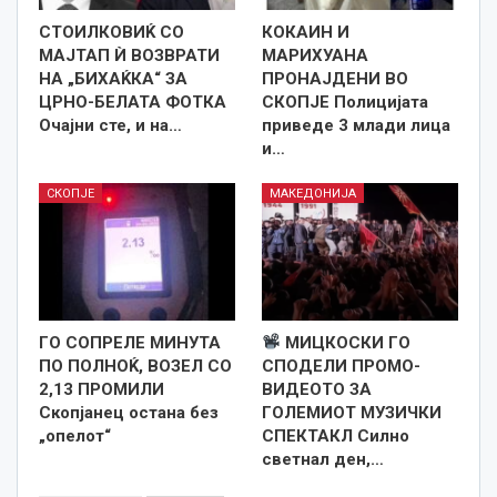
СТОИЛКОВИЌ СО
КОКАИН И
МАЈТАП Ѝ ВОЗВРАТИ
МАРИХУАНА
НА „БИХАЌКА“ ЗА
ПРОНАЈДЕНИ ВО
ЦРНО-БЕЛАТА ФОТКА
СКОПЈЕ Полицијата
Очајни сте, и на…
приведе 3 млади лица
и…
СКОПЈЕ
МАКЕДОНИЈА
ГО СОПРЕЛЕ МИНУТА
МИЦКОСКИ ГО
ПО ПОЛНОЌ, ВОЗЕЛ СО
СПОДЕЛИ ПРОМО-
2,13 ПРОМИЛИ
ВИДЕОТО ЗА
Скопјанец остана без
ГОЛЕМИОТ МУЗИЧКИ
„опелот“
СПЕКТАКЛ Силно
светнал ден,…