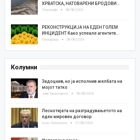
ХРВАТСКА, НАТОВАРЕНИ БРОДОВИ…
Плусинфо
08/08/2026
РЕКОНСТРУКЦИЈА НА ЕДЕН ГОЛЕМ
ИНЦИДЕНТ Како успеале агентите…
Панорама
08/08/2026
Колумни
Задоцнив, но ја исполнив желбата на
мојот татко
Јове Кекеновски
08/08/2026
Леснотијата на разградувањетото на
еден мировен договор
Азис Положани
07/08/2026