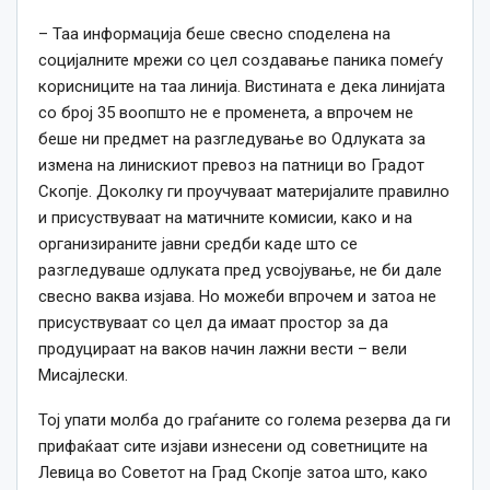
– Таа информација беше свесно споделена на
социјалните мрежи со цел создавање паника помеѓу
корисниците на таа линија. Вистината е дека линијата
со број 35 воопшто не е променета, а впрочем не
беше ни предмет на разгледување во Одлуката за
измена на линискиот превоз на патници во Градот
Скопје. Доколку ги проучуваат материјалите правилно
и присуствуваат на матичните комисии, како и на
организираните јавни средби каде што се
разгледуваше одлуката пред усвојување, не би дале
свесно ваква изјава. Но можеби впрочем и затоа не
присуствуваат со цел да имаат простор за да
продуцираат на ваков начин лажни вести – вели
Мисајлески.
Тој упати молба до граѓаните со голема резерва да ги
прифаќаат сите изјави изнесени од советниците на
Левица во Советот на Град Скопје затоа што, како