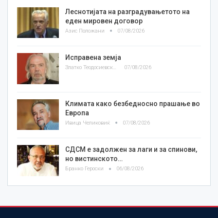
Леснотијата на разградувањетото на
еден мировен договор
Азис Положани
07/08/2026
Исправена земја
Златко Теодосиевски
07/08/2026
Климата како безбедносно прашање во
Европа
Ивица Челиковиќ
07/08/2026
СДСМ е задолжен за лаги и за спинови,
но вистинското…
Бранко Героски
06/08/2026