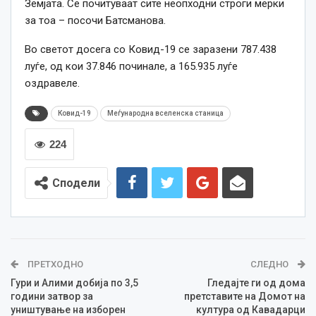
Земјата. Се почитуваат сите неопходни строги мерки
за тоа – посочи Батсманова.
Во светот досега со Ковид-19 се заразени 787.438
луѓе, од кои 37.846 починале, а 165.935 луѓе
оздравеле.
Ковид-19
Меѓународна вселенска станица
224
Сподели
ПРЕТХОДНО
СЛЕДНО
Гури и Алими добија по 3,5
Гледајте ги од дома
години затвор за
претставите на Домот на
уништување на изборен
култура од Кавадарци