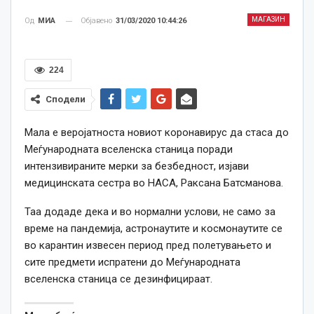
МАГАЗИН
Објавено
31/03/2020 10:44:26
Од
МИА
224
Сподели
Мала е веројатноста новиот коронавирус да стаса до
Меѓународната вселенска станица поради
интензивираните мерки за безбедност, изјави
медицинската сестра во НАСА, Раксана Батсманова.
Таа додаде дека и во нормални услови, не само за
време на пандемија, астронаутите и космонаутите се
во карантин извесен период пред полетувањето и
сите предмети испратени до Меѓународната
вселенска станица се дезинфицираат.