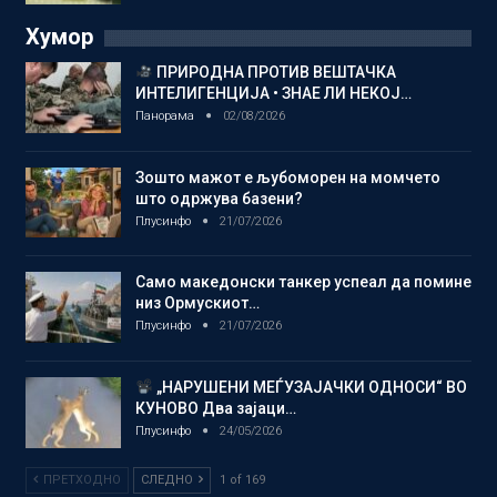
Хумор
ПРИРОДНА ПРОТИВ ВЕШТАЧКА
ИНТЕЛИГЕНЦИЈА • ЗНАЕ ЛИ НЕКОЈ…
Панорама
02/08/2026
Зошто мажот е љубоморен на момчето
што одржува базени?
Плусинфо
21/07/2026
Само македонски танкер успеал да помине
низ Ормускиот…
Плусинфо
21/07/2026
„НАРУШЕНИ МЕЃУЗАЈАЧКИ ОДНОСИ“ ВО
КУНОВО Два зајаци…
Плусинфо
24/05/2026
ПРЕТХОДНО
СЛЕДНО
1 of 169