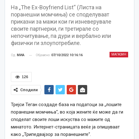
На „The Ex-Boyfriend List“ (Листа на
поранешни момчиња) се споделуваат
приказни за мажи кои ги изневерувале
своите партнерки, ги третирале со
непочитување, па дури и вербално или
физички ги злоупотребиле.
МАГАЗИН
Објавено
07/10/2022 10:16:16
Од
МИА
126
Сподели
Трејси Теган создаде база на податоци за „лошите
поранешни момчиња“, во која жените ќе може да ги
споделат своите лоши искуства со мажите од
минатото. Интернет-страницата веќе ја опишуваат
како „Трипедвајзор за поранешните“.