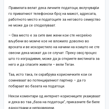
Правилата велат дека личните податоци, вклучувајќи
го приватниот телефонски број на мажот, адресата,
работното место и податоците за неговото семејство
не може да се споделуваат.
– Ова место е за сите вие ​​жени кои сте несреќно
вљубени во момче кое не вложило доволно во
врската и ве искористило на начини на коишто не сте
свесни дека можат да се случат. Преку овој процес
што го изградивме, може да ја откриете вистината за
него и да спасите животи – вели Теган.
Таа, исто така, ги охрабрува корисничките кои се
сомневаат во потенцијалниот партнер – да го
побараат во базата на податоци.
Некои коментари од интернет-корисниците укажуваат
и дека во таа „база на податоци“, приказните би биле
еднострани и непроверени.