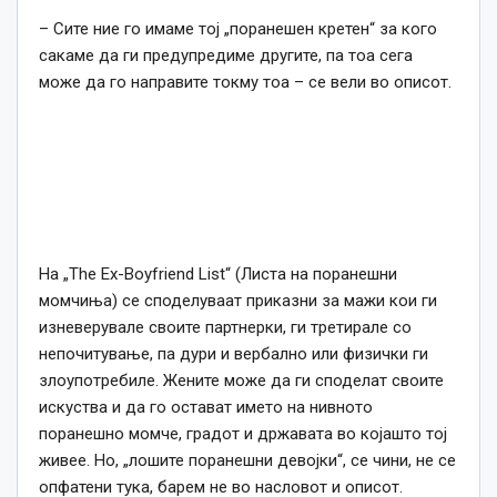
– Сите ние го имаме тој „поранешен кретен“ за кого
сакаме да ги предупредиме другите, па тоа сега
може да го направите токму тоа – се вели во описот.
На „The Ex-Boyfriend List“ (Листа на поранешни
момчиња) се споделуваат приказни за мажи кои ги
изневерувале своите партнерки, ги третирале со
непочитување, па дури и вербално или физички ги
злоупотребиле. Жените може да ги споделат своите
искуства и да го остават името на нивното
поранешно момче, градот и државата во којашто тој
живее. Но, „лошите поранешни девојки“, се чини, не се
опфатени тука, барем не во насловот и описот.