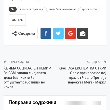
интернет страница
лоши бивши момчиња
трејси теган
126
Сподели
ПРЕТХОДНО
СЛЕДНО
ЌЕ ИМА СОЦИЈАЛЕН НЕМИР
КРАЛСКА ЕКСПЕРТКА ОТКРИ
За ССМ закана е најавата
Ова е прекарот со кој
дека бизнисите ќе
кралот Чарлс Трети ја
отпуштаат работници во
нарекува Меган Маркл
криза
Поврзани содржини