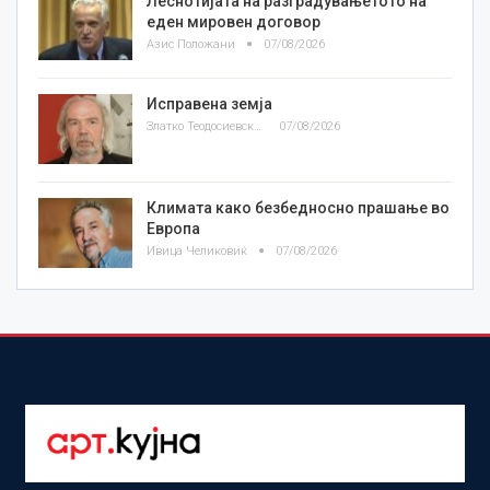
Леснотијата на разградувањетото на
еден мировен договор
Азис Положани
07/08/2026
Исправена земја
Златко Теодосиевски
07/08/2026
Климата како безбедносно прашање во
Европа
Ивица Челиковиќ
07/08/2026