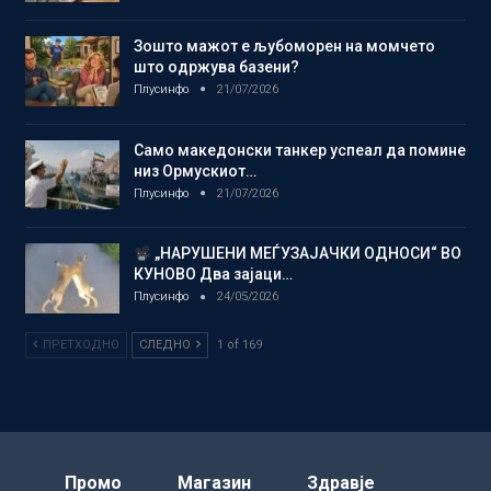
Зошто мажот е љубоморен на момчето
што одржува базени?
Плусинфо
21/07/2026
Само македонски танкер успеал да помине
низ Ормускиот…
Плусинфо
21/07/2026
„НАРУШЕНИ МЕЃУЗАЈАЧКИ ОДНОСИ“ ВО
КУНОВО Два зајаци…
Плусинфо
24/05/2026
ПРЕТХОДНО
СЛЕДНО
1 of 169
Промо
Магазин
Здравје