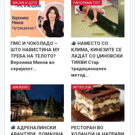
МАЈКА И ДЕТЕ
ПАНОРАМА ТОП
ПМС И ЧОКОЛАДО –
НАМЕСТО СО
ШТО НАВИСТИНА МУ
КЛИМА, КИНЕЗИТЕ СЕ
ТРЕБА НА ТЕЛОТО?
ЛАДАТ СО ЏИНОВСКИ
Вероника Минов во
ТИКВИ Стар
серијалот…
традиционален
метод…
МАГАЗИН
АРТКУЈНА
АДРЕНАЛИНСКИ
РЕСТОРАН ВО
АВАНТУРИ, ДОМАШНА
ХОЛАНДИЈА НАПРАВИ