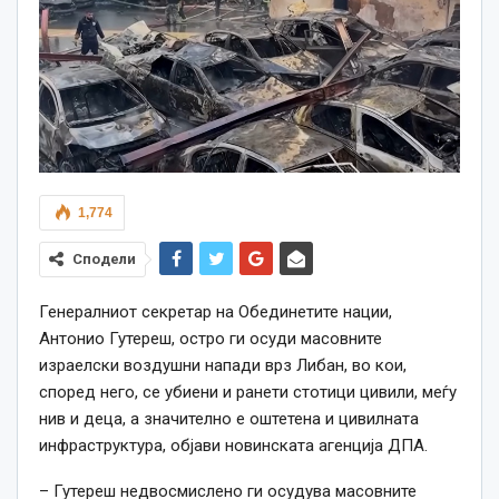
1,774
Сподели
Генералниот секретар на Обединетите нации,
Антонио Гутереш, остро ги осуди масовните
израелски воздушни напади врз Либан, во кои,
според него, се убиени и ранети стотици цивили, меѓу
нив и деца, а значително е оштетена и цивилната
инфраструктура, објави новинската агенција ДПА.
– Гутереш недвосмислено ги осудува масовните