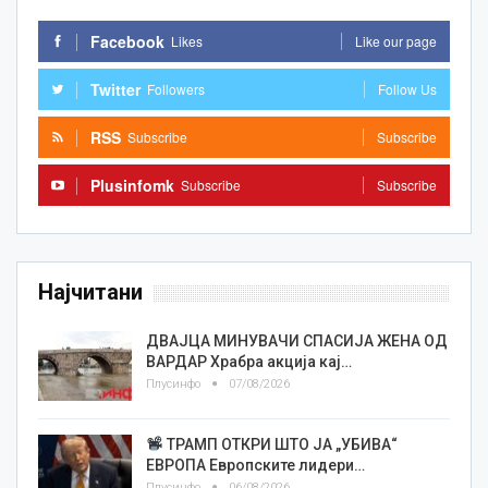
Facebook
Likes
Like our page
Twitter
Followers
Follow Us
RSS
Subscribe
Subscribe
Plusinfomk
Subscribe
Subscribe
Најчитани
ДВАЈЦА МИНУВАЧИ СПАСИЈА ЖЕНА ОД
ВАРДАР Храбра акција кај…
Плусинфо
07/08/2026
ТРАМП ОТКРИ ШТО ЈА „УБИВА“
ЕВРОПА Европските лидери…
Плусинфо
06/08/2026