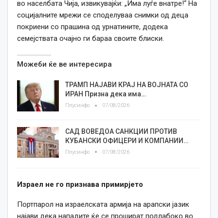
во населбата Чија, извикувајќи: „Има луѓе внатре!“ На
социјалните мрежи се споделуваа снимки од деца
покриени со прашина од урнатините, додека
семејствата очајно ги бараа своите блиски.
Можеби ќе ве интересира
ТРАМП НАЈАВИ КРАЈ НА ВОЈНАТА СО
ИРАН Призна дека има…
Плусинфо
07/08/2026
САД ВОВЕДОА САНКЦИИ ПРОТИВ
КУБАНСКИ ОФИЦЕРИ И КОМПАНИИ…
Плусинфо
07/08/2026
Израел не го признава примирјето
Портпарол на израелската армија на арапски јазик
најави дека нападите ќе се прошират подлабоко во