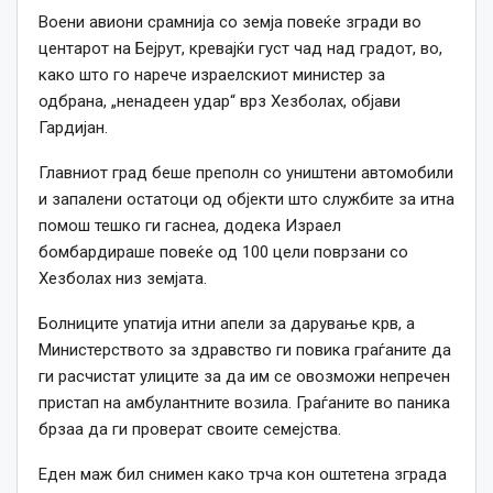
Воени авиони срамнија со земја повеќе згради во
центарот на Бејрут, кревајќи густ чад над градот, во,
како што го нарече израелскиот министер за
одбрана, „ненадеен удар“ врз Хезболах, објави
Гардијан.
Главниот град беше преполн со уништени автомобили
и запалени остатоци од објекти што службите за итна
помош тешко ги гаснеа, додека Израел
бомбардираше повеќе од 100 цели поврзани со
Хезболах низ земјата.
Болниците упатија итни апели за дарување крв, а
Министерството за здравство ги повика граѓаните да
ги расчистат улиците за да им се овозможи непречен
пристап на амбулантните возила. Граѓаните во паника
брзаа да ги проверат своите семејства.
Еден маж бил снимен како трча кон оштетена зграда