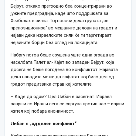
Бејрут, откако претходно беа концентрирани во
јужните предградија, каде што поддршката за
Хезболах е силна. Тој посочи дека групата „се
препозиционира“ во мешаните делови на градот и
најави дека израелските сили ќе ги таргетираат
нејзините борци без оглед на локацијата.
Набргу потоа беше срушена уште една зграда во
населбата Талет ал-Кајет во западен Бејрут, која
досега не беше погодена во конфликтот. Најавата
дека нападите може да зафатат кој било дел од
градот предизвика страв кај жителите.
– Каде да одам? Цел Либан е засегнат. Израел
заврши со Иран и сега се свртува против нас – изјави
жител кој побара анонимност.
Либан е „одделен конфликт“
Кабинетот на израелскиот премиер Бенџамин