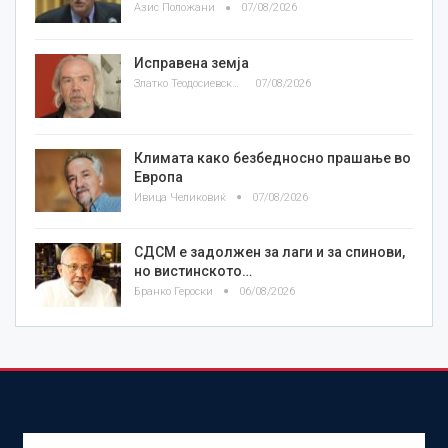
Азис Положани
07/08/2026
Исправена земја
Златко Теодосиевски
07/08/2026
Климата како безбедносно прашање во
Европа
Ивица Челиковиќ
07/08/2026
СДСМ е задолжен за лаги и за спинови,
но вистинското…
Бранко Героски
06/08/2026