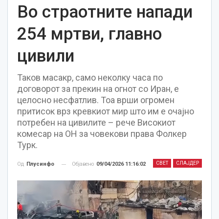
Во страотните напади
254 мртви, главно
цивили
Таков масакр, само неколку часа по
договорот за прекин на огнот со Иран, е
целосно несфатлив. Тоа врши огромен
притисок врз кревкиот мир што им е очајно
потребен на цивилите – рече Високиот
комесар на ОН за човекови права Фолкер
Турк.
СВЕТ
СЛАЈДЕР
Објавено
09/04/2026 11:16:02
Од
Плусинфо