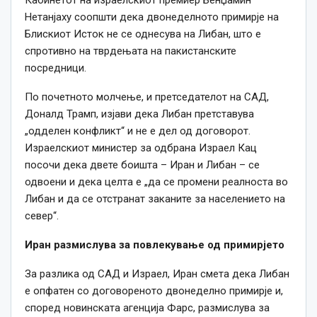
Нетанјаху соопшти дека двонеделното примирје на
Блискиот Исток не се однесува на Либан, што е
спротивно на тврдењата на пакистанските
посредници.
По почетното молчење, и претседателот на САД,
Доналд Трамп, изјави дека Либан претставува
„одделен конфликт“ и не е дел од договорот.
Израелскиот министер за одбрана Израел Кац
посочи дека двете боишта – Иран и Либан – се
одвоени и дека целта е „да се промени реалноста во
Либан и да се отстранат заканите за населението на
север“.
Иран размислува за повлекување од примирјето
За разлика од САД и Израел, Иран смета дека Либан
е опфатен со договореното двонеделно примирје и,
според новинската агенција Фарс, размислува за