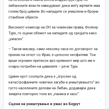
либанските власти наведуваат дека меѓу жртвите има
голем број цивили. Во нападите се уништени и бројни
станбени објекти.
Високиот комесар на ОН за човекови права, Фолкер
Турк, го оцени обемот на нападите од средата како
„ужасен“.
– Таков масакр, само неколку часа по договорот за
прекин на огнот со Иран, е целосно несфатлив. Тоа
врши огромен притисок врз кревкиот мир што им е
очајно потребен на цивилите – рече Турк.
Црвен крст соопшти дека е „згрозен од
катастрофалните човечки загуби и уништувањето“ во
густо населените делови на Либан, додавајќи дека
земјата повторно тоне во „паника и хаос“.
Сцени на уништување и ужас во Бејрут