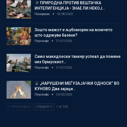
ПРИРОДНА ПРОТИВ ВЕШТАЧКА
ИНТЕЛИГЕНЦИЈА • ЗНАЕ ЛИ НЕКОЈ…
Панорама
02/08/2026
Зошто мажот е љубоморен на момчето
што одржува базени?
Плусинфо
21/07/2026
Само македонски танкер успеал да помине
низ Ормускиот…
Плусинфо
21/07/2026
„НАРУШЕНИ МЕЃУЗАЈАЧКИ ОДНОСИ“ ВО
КУНОВО Два зајаци…
Плусинфо
24/05/2026
ПРЕТХОДНО
СЛЕДНО
1 of 169