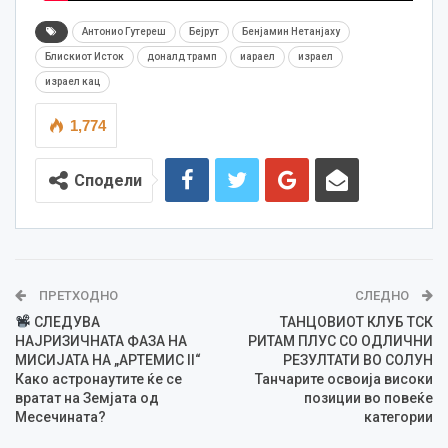
Антонио Гутереш
Бејрут
Бенјамин Нетанјаху
Блискиот Исток
доналд трамп
иараел
израел
израел кац
1,774
Сподели
ПРЕТХОДНО
СЛЕДНО
СЛЕДУВА
ТАНЦОВИОТ КЛУБ ТСК
НАЈРИЗИЧНАТА ФАЗА НА
РИТАМ ПЛУС СО ОДЛИЧНИ
МИСИЈАТА НА „АРТЕМИС II“
РЕЗУЛТАТИ ВО СОЛУН
Како астронаутите ќе се
Танчарите освоија високи
вратат на Земјата од
позиции во повеќе
Месечината?
категории