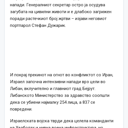
напади. Генералниот секретар остро ја осудува
загубата на цивилни животи и е длабоко загрижен
поради растечкиот број жртви – изјави неговиот
портпарол Стефан Дужарик.
И покрај прекинот на огнот во конфликтот со Иран,
Израел започна интензивни напади врз цели во
Либан, вклучително и главниот град Бејрут.
Либанското Министерство за здравство соопшти
дека се убиени најмалку 254 лица, а 837 се
повредени.
Израелската војска тврди дека целела команданти
на Хезболах и нивна воена инфраструктура, но