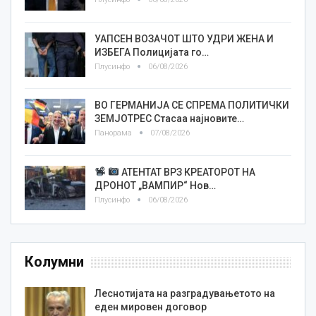
УАПСЕН ВОЗАЧОТ ШТО УДРИ ЖЕНА И
ИЗБЕГА Полицијата го…
Плусинфо
06/08/2026
ВО ГЕРМАНИЈА СЕ СПРЕМА ПОЛИТИЧКИ
ЗЕМЈОТРЕС Стасаа најновите…
Панорама
07/08/2026
АТЕНТАТ ВРЗ КРЕАТОРОТ НА
ДРОНОТ „ВАМПИР“ Нов…
Плусинфо
06/08/2026
Колумни
Леснотијата на разградувањетото на
еден мировен договор