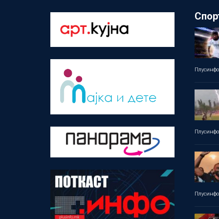
Спор
Плусинф
Плусинф
Плусинф