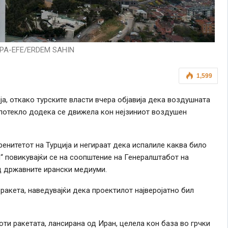
EPA-EFE/ERDEM SAHIN
1,599
а, откако турските власти вчера објавија дека воздушната
потекло додека се движела кон нејзиниот воздушен
енитетот на Турција и негираат дека испалиле каква било
ан“ повикувајќи се на соопштение на Генералштабот на
д државните ирански медиуми.
 ракета, наведувајќи дека проектилот најверојатно бил
ти ракетата, лансирана од Иран, целела кон база во грчки