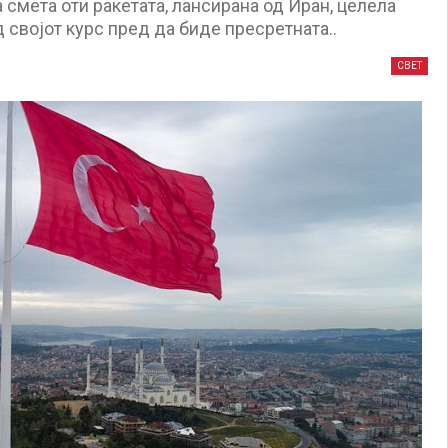
 смета оти ракетата, лансирана од Иран, целела
д својот курс пред да биде пресретната..
СВЕТ