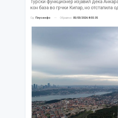
Турски функционер изјавил дека Анкара
кон база во грчки Кипар, но отстапила о
Објавено
05/03/2026 8:55:35
Од
Плусинфо