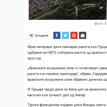
фото: 
Сподели
Иран негираше дека лансирал ракета кон Турциј
одбрана на НАТО соборила ракета од иранско 
простор.
„Иранските вооружени сили го почитуваат сувер
ракета кон нејзина територија“, објави „Гардиј
иранските вооружени сили објавено денеска о
И Турција тврди дека не била цел на иранската
насочен кон грчкиот дел од Кипар.
Турски функционер изјавил дека Анкара смета о