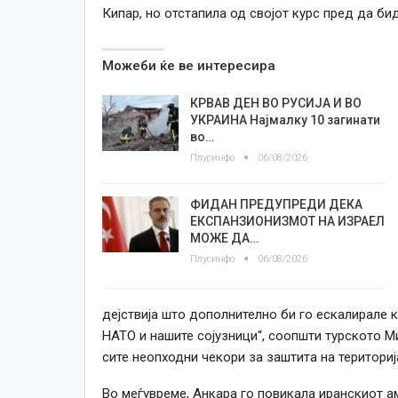
Кипар, но отстапила од својот курс пред да би
Можеби ќе ве интересира
КРВАВ ДЕН ВО РУСИЈА И ВО
УКРАИНА Најмалку 10 загинати
во…
Плусинфо
06/08/2026
ФИДАН ПРЕДУПРЕДИ ДЕКА
ЕКСПАНЗИОНИЗМОТ НА ИЗРАЕЛ
МОЖЕ ДА…
Плусинфо
06/08/2026
дејствија што дополнително би го ескалирале 
НАТО и нашите сојузници“, соопшти турското М
сите неопходни чекори за заштита на териториј
Во меѓувреме, Анкара го повикала иранскиот 