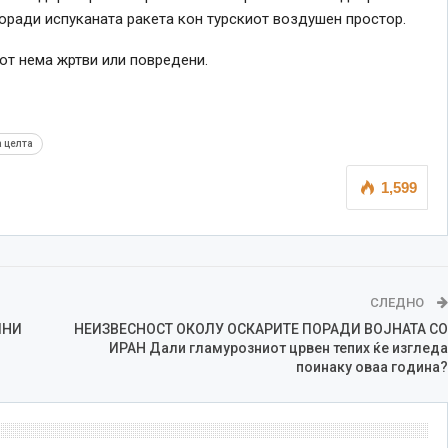
поради испуканата ракета кон турскиот воздушен простор.
т нема жртви или повредени.
а целта
1,599
СЛЕДНО
ИНИ
НЕИЗВЕСНОСТ ОКОЛУ ОСКАРИТЕ ПОРАДИ ВОЈНАТА СО
ИРАН Дали гламурозниот црвен тепих ќе изгледа
поинаку оваа година?