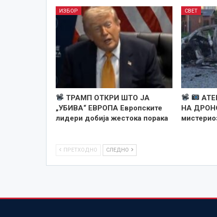
ИЗБОР
СВЕТ
ТРАМП ОТКРИ ШТО ЈА
АТЕ
„УБИВА“ ЕВРОПА Европските
НА ДРОН
лидери добија жестока порака
мистериоз
ПРЕТХОДНО
СЛЕДНО