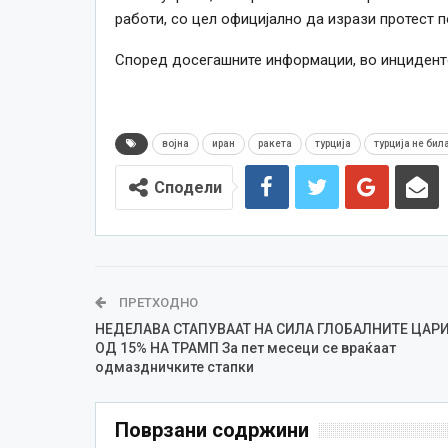
работи, со цел официјално да изрази протест 
Според досегашните информации, во инциденто
војна
иран
ракета
турција
турција не бил
Сподели
ПРЕТХОДНО
НЕДЕЛАВА СТАПУВААТ НА СИЛА ГЛОБАЛНИТЕ ЦАР
ОД 15% НА ТРАМП За пет месеци се враќаат
одмаздничките стапки
Поврзани содржини