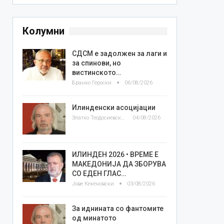
Колумни
СДСМ е задолжен за лаги и
за спинови, но
вистинското…
Бранко Героски
06/08/2026
Илинденски асоцијации
Златко Теодосиевски
04/08/2026
ИЛИНДЕН 2026 • ВРЕМЕ Е
МАКЕДОНИЈА ДА ЗБОРУВА
СО ЕДЕН ГЛАС…
Јове Кекеновски
03/08/2026
За иднината со фантомите
од минатото