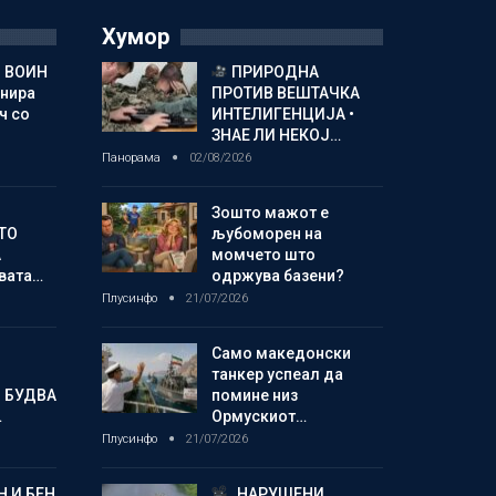
Хумор
 ВОИН
ПРИРОДНА
енира
ПРОТИВ ВЕШТАЧКА
ч со
ИНТЕЛИГЕНЦИЈА •
ЗНАЕ ЛИ НЕКОЈ…
Панорама
02/08/2026
Зошто мажот е
ТО
љубоморен на
А
момчето што
овата…
одржува базени?
Плусинфо
21/07/2026
Само македонски
танкер успеал да
 БУДВА
помине низ
…
Ормускиот…
Плусинфо
21/07/2026
 И БЕН
„НАРУШЕНИ