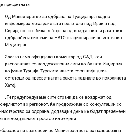
де пресретната.
Од Министерство за одбрана на Турција претходно
информираа дека ракетата прелетала над Ирак и над
Сирија, по што била соборена од воздушните и ракетните
одбранбени системи на НАТО стационирани во источниот
Медитеран.
Засега нема официјален коментар од САД, кои
располагаат со воздухопловни сили во базата Инџирлик
во јужна Турција. Турските власти соопштија дека
остатоци од пресретнатата ракета паднале во покраината
Хатај.
„Ги предупредуваме сите страни да се воздржат од
конфликтот во регионот. Ќе продолжиме со консултации со
инистерство за одбрана, додавајќи дека ќе бидат преземени
ата и воздушниот простор на земјата.
амбасадор на разговори во Министерството за надворешни