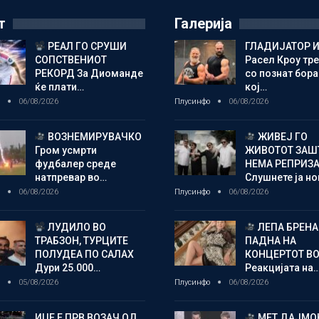
т
Галерија
РЕАЛ ГО СРУШИ
ГЛАДИЈАТОР И
СОПСТВЕНИОТ
Расел Кроу тр
РЕКОРД За Диоманде
со познат бора
ќе плати…
кој…
о
06/08/2026
Плусинфо
06/08/2026
ВОЗНЕМИРУВАЧКО
ЖИВЕЈ ГО
Гром усмрти
ЖИВОТОТ ЗАШ
фудбалер среде
НЕМА РЕПРИЗ
натпревар во…
Слушнете ја н
о
06/08/2026
Плусинфо
06/08/2026
ЛУДИЛО ВО
ЛЕПА БРЕНА
ТРАБЗОН, ТУРЦИТЕ
ПАДНА НА
ПОЛУДЕА ПО САЛАХ
КОНЦЕРТОТ ВО
Дури 25.000…
Реакцијата на
о
05/08/2026
Плусинфо
06/08/2026
ИЏЕ Е ПРВ ВОЗАЧ ОД
МЕТ ДАЈМОН