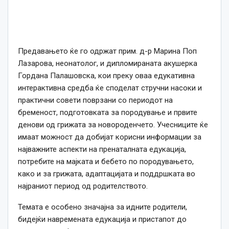
Предавањето ќе го одржат прим. д-р Марина Поп
Лазарова, неонатолог, и дипломираната акушерка
Гордана Палашовска, кои преку оваа едукативна
интерактивна средба ќе споделат стручни насоки и
практични совети поврзани со периодот на
бременост, подготовката за породување и првите
денови од грижата за новороденчето. Учесниците ќе
имаат можност да добијат корисни информации за
најважните аспекти на пренаталната едукација,
потребите на мајката и бебето по породувањето,
како и за грижата, адаптацијата и поддршката во
најраниот период од родителството.
Темата е особено значајна за идните родители,
бидејќи навремената едукација и пристапот до