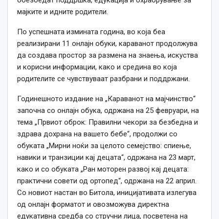
мајките и идните родители.
По успешната измината година, во која беа
реализирани 11 онлајн обуки, караванот продолжува
да создава простор за размена на знаења, искуства
и корисни информации, како и средина во која
родителите се чувствуваат разбрани и поддржани.
Годинешното издание на „Караванот на мајчинство“
започна со онлајн обука, одржана на 25 февруари, на
тема „Првиот оброк: Правилни чекори за безбедна и
здрава дохрана на вашето бебе“, продолжи со
обуката „Мирни ноќи за целото семејство: спиење,
навики и транзиции кај децата“, одржана на 23 март,
како и со обуката „Ран моторен развој кај децата:
практични совети од ортопед“, одржана на 22 април.
Со новиот настан во Битола, иницијативата излегува
од онлајн форматот и овозможува директна
едукативна средба со стручни лица, посветена на