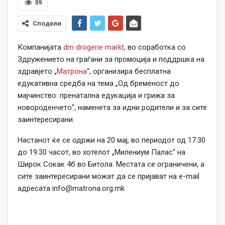
89
Сподели
Компанијата
dm drogerie markt
, во соработка со
Здружението на граѓани за промоција и поддршка на
здравјето „
Матрона
“, организира бесплатна
едукативна средба на тема „Од бременост до
мајчинство: пренатална едукација и грижа за
новороденчето“, наменета за идни родители и за сите
заинтересирани.
Настанот ќе се одржи на 20 мај, во периодот од 17.30
до 19.30 часот, во хотелот „Милениум Палас“ на
Широк Сокак 4б во Битола. Местата се ограничени, а
сите заинтересирани можат да се пријават на е-mail
адресата
info@matrona.org.mk