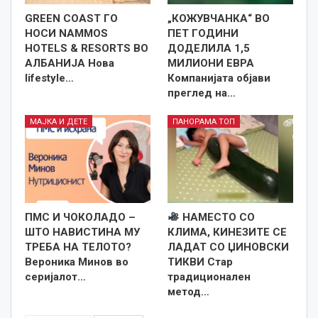
GREEN COAST ГО
„КОЖУВЧАНКА“ ВО
НОСИ NAMMOS
ПЕТ ГОДИНИ
HOTELS & RESORTS ВО
ДОДЕЛИЛА 1,5
АЛБАНИЈА Нова
МИЛИОНИ ЕВРА
lifestyle…
Компанијата објави
преглед на…
МАЈКА И ДЕТЕ
ПАНОРАМА ТОП
ПМС И ЧОКОЛАДО –
НАМЕСТО СО
ШТО НАВИСТИНА МУ
КЛИМА, КИНЕЗИТЕ СЕ
ТРЕБА НА ТЕЛОТО?
ЛАДАТ СО ЏИНОВСКИ
Вероника Минов во
ТИКВИ Стар
серијалот…
традиционален
метод…