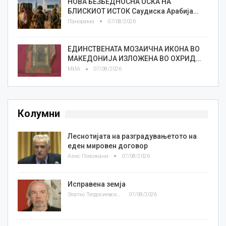
НОВА БЕЗБЕДНОСНА ОСКА НА
БЛИСКИОТ ИСТОК Саудиска Арабија…
Панорама
07/08/2026
ЕДИНСТВЕНАТА МОЗАИЧНА ИКОНА ВО
МАКЕДОНИЈА ИЗЛОЖЕНА ВО ОХРИД…
МИА
07/08/2026
Колумни
Леснотијата на разградувањетото на
еден мировен договор
Азис Положани
07/08/2026
Исправена земја
Златко Теодосиевски
07/08/2026