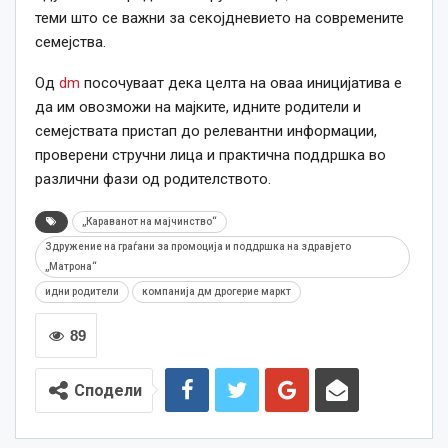
теми што се важни за секојдневието на современите
семејства.
Од
dm
посочуваат дека целта на оваа иницијатива е
да им овозможи на мајките, идните родители и
семејствата пристап до релевантни информации,
проверени стручни лица и практична поддршка во
различни фази од родителството.
„Караванот на мајчинство“
Здружение на граѓани за промоција и поддршка на здравјето
„Матрона“
идни родители
компанија дм дрогерие маркт
89
Сподели