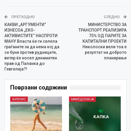
ПРЕТХОДНО
СЛЕДНО
КАКВИ „АРГУМЕНТИ“
МИНИСТЕРСТВО ЗА
ИЗНЕСОА „EКО-
ТРАНСПОРТ РЕАЛИЗИРА
АКТИВИСТИТЕ“ НАСПРОТИ
75% ОД ПАРИТЕ ЗА
МАНУ Власта ќе ги селела
КАПИТАЛНИ ПРОЕКТИ
граѓаните за да нема кој да
Николоски вели тоа е
се буни против рудниците,
резултат на доброто
ветер ќе носел динамитен
планирање
прав од Паланка до
Гевгелија?!
Поврзани содржини
БИЗНИС
МАКЕДОНИЈА