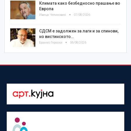
Климата како безбедносно прашање во
Европа
Ивица Челиковиќ
07/08/2026
СДСМ е задолжен за лаги и за спинови,
но вистинското…
Бранко Героски
06/08/2026