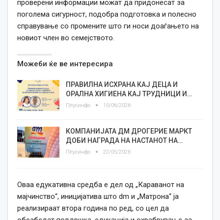
проверени информации можат да придонесат за
поголема сигурност, подобра подготовка и полесно
справување со промените што ги носи доаѓањето на
новиот член во семејството.
Можеби ќе ве интересира
ПРАВИЛНА ИСХРАНА КАЈ ДЕЦА И
ОРАЛНА ХИГИЕНА КАЈ ТРУДНИЦИ И…
Плусинфо
10/06/2026
КОМПАНИЈАТА ДМ ДРОГЕРИЕ МАРКТ
ДОБИ НАГРАДА НА НАСТАНОТ НА…
Плусинфо
22/05/2026
Оваа едукативна средба е дел од „Караванот на
мајчинство“, иницијатива што dm и „Матрона“ ја
реализираат втора година по ред, со цел да
обезбедат поддршка, едукација и охрабрување за