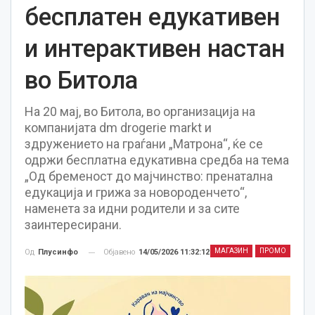
бесплатен едукативен
и интерактивен настан
во Битола
На 20 мај, во Битола, во организација на
компанијата dm drogerie markt и
здружението на граѓани „Матрона“, ќе се
одржи бесплатна едукативна средба на тема
„Од бременост до мајчинство: пренатална
едукација и грижа за новороденчето“,
наменета за идни родители и за сите
заинтересирани.
МАГАЗИН
ПРОМО
Објавено
14/05/2026 11:32:12
Од
Плусинфо