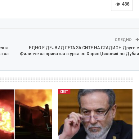
436
СЛЕДНО
к и
ЕДНО Е ДЕЈВИД ГЕТА ЗА СИТЕ НА СТАДИОН Друго е
а на
Филипче на приватна журка со Харис Џиновиќ во Дубаи
СВЕТ