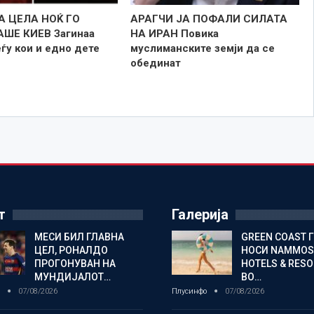
А ЦЕЛА НОЌ ГО
АРАГЧИ ЈА ПОФАЛИ СИЛАТА
ШЕ КИЕВ Загинаа
НА ИРАН Повика
еѓу кои и едно дете
муслиманските земји да се
обединат
т
Галерија
МЕСИ БИЛ ГЛАВНА
GREEN COAST 
ЦЕЛ, РОНАЛДО
НОСИ NAMMOS
ПРОГОНУВАН НА
HOTELS & RES
МУНДИЈАЛОТ…
ВО…
о
07/08/2026
Плусинфо
07/08/2026