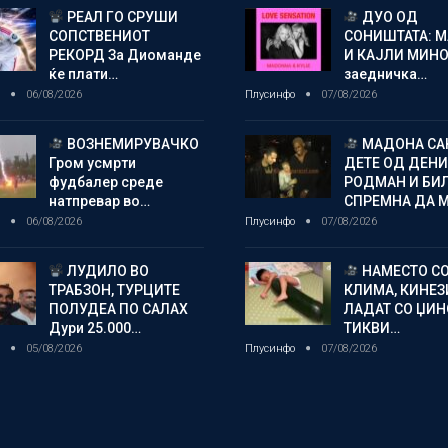
РЕАЛ ГО СРУШИ
ДУО ОД
СОПСТВЕНИОТ
СОНИШТАТА: 
РЕКОРД За Диоманде
И КАЈЛИ МИНО
ќе плати…
заедничка…
о
06/08/2026
Плусинфо
07/08/2026
ВОЗНЕМИРУВАЧКО
МАДОНА СА
Гром усмрти
ДЕТЕ ОД ДЕНИ
фудбалер среде
РОДМАН И БИ
натпревар во…
СПРЕМНА ДА 
о
06/08/2026
Плусинфо
07/08/2026
ЛУДИЛО ВО
НАМЕСТО С
ТРАБЗОН, ТУРЦИТЕ
КЛИМА, КИНЕЗ
ПОЛУДЕА ПО САЛАХ
ЛАДАТ СО ЏИ
Дури 25.000…
ТИКВИ…
о
05/08/2026
Плусинфо
07/08/2026