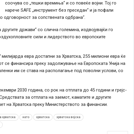
соочува со „тешки времиња“ и со повеќе војни. Тој го
нарече SAFE „инструмент без преседан“ и ја пофали
о одговорност за сопствената одбрана“.
а другите држави“ со слична големина, издвојувајќи го
оздухопловните сили и лидерството во европските
 милијарда евра достапни за Хрватска, 255 милиони евра ќе
т се финансира преку задолжување на Европската Унија на
 членки им се става на располагање под поволни услови, со
кември 2030 година, со рок на отплата до 45 години и грејс-
 Средствата за отплата на заемот, каматите и другите
ет на Хрватска преку Министерството за финансии.
а хрватска
нато
хрватска
хрватска војска