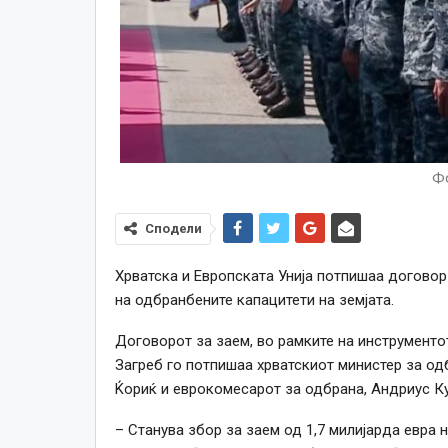
Фо
Сподели
Хрватска и Европската Унија потпишаа договор
на одбранбените капацитети на земјата.
Договорот за заем, во рамките на инструменто
Загреб го потпишаа хрватскиот министер за од
Ќориќ и еврокомесарот за одбрана, Андриус К
– Станува збор за заем од 1,7 милијарда евра