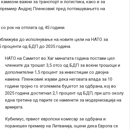
 камиони важни за транспорт и логистика, како и за
т премиер Андреј Пленковиќ пред потпишувањето на
со рок на отплата од 45 години.
риближува до исполнување на новите цели на НАТО за
5 проценти од БДП до 2035 година.
НАТО на Самитот во Хаг минатата година постави цел
членките да трошат 3,5 отсо од БДП за воени трошоци и
дополнителни 1,5 процент за инвестиции со двојна
намена. Пленковиќ изјави дека неговата влада за 10
години тројно го зголемила буџетот за одбрана, кој во
2025 година достигнал 2,1 процент од БДП, при што околу
една третина од парите се наменети за модернизација на
армијата.
Кубилиус, првиот европски комесар за одбрана и
поранешен премиер на Литванија, оцени дека Европа се