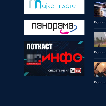
Плусинф
Плусинф
Плусинф