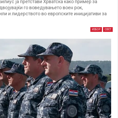
илиус ја претстави Хрватска како пример за
двојувајќи го воведувањето воен рок,
ли и лидерството во европските иницијативи за
ИЗБОР
СВЕТ