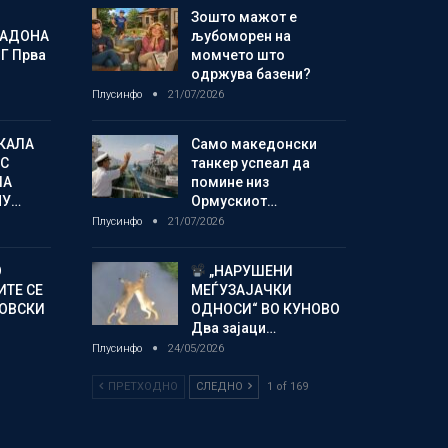
Зошто мажот е
МАДОНА
љубоморен на
Г Прва
момчето што
одржува базени?
Плусинфо
21/07/2026
КАЛА
Само македонски
С
танкер успеал да
ЛА
помине низ
МУ…
Ормускиот…
Плусинфо
21/07/2026
О
„НАРУШЕНИ
ИТЕ СЕ
МЕЃУЗАЈАЧКИ
НОВСКИ
ОДНОСИ“ ВО КУНОВО
Два зајаци…
Плусинфо
24/05/2026
ПРЕТХОДНО
СЛЕДНО
1 of 169