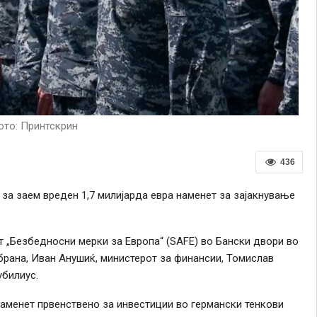
то: Принтскрин
436
 за заем вреден 1,7 милијарда евра наменет за зајакнување
т „Безбедносни мерки за Европа“ (SAFE) во Бански двори во
брана, Иван Анушиќ, министерот за финансии, Томислав
убилиус.
 наменет првенствено за инвестиции во германски тенкови