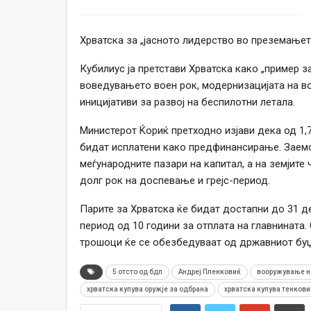
Хрватска за „јасното лидерство во преземањет
Кубилиус ја претстави Хрватска како „пример з
воведувањето воен рок, модернизацијата на в
иницијативи за развој на беспилотни летала.
Министерот Ќориќ претходно изјави дека од 1,7
бидат исплатени како предфинансирање. Заемо
меѓународните пазари на капитал, а на земјите
долг рок на доспевање и грејс-период.
Парите за Хрватска ќе бидат достапни до 31 де
период од 10 години за отплата на главнината.
трошоци ќе се обезбедуваат од државниот буџ
5 отсто од бдп
Андреј Пленковиќ
вооружување н
хрватска купува оружје за одбрана
хрватска купува тенкови