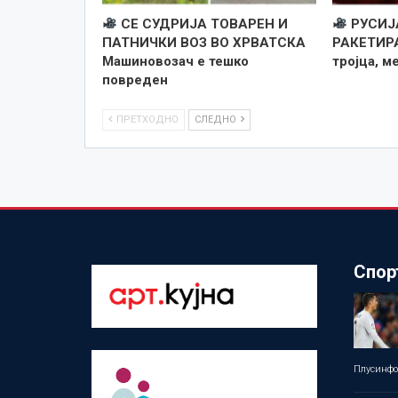
СЕ СУДРИЈА ТОВАРЕН И
РУСИЈ
ПАТНИЧКИ ВОЗ ВО ХРВАТСКА
РАКЕТИРА
Машиновозач е тешко
тројца, м
повреден
ПРЕТХОДНО
СЛЕДНО
Спор
Плусинф