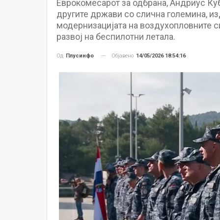
Еврокомесарот за одбрана, Андриус Куб
другите држави со слична големина, из
модернизацијата на воздухопловните си
развој на беспилотни летала.
Објавено
14/05/2026 18:54:16
Од
Плусинфо