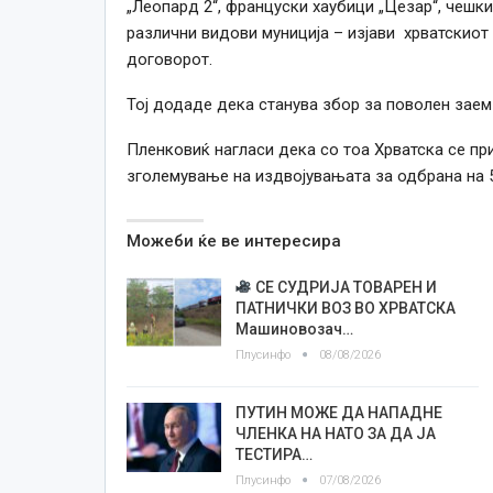
„Леопард 2“, француски хаубици „Цезар“, чешки
различни видови муниција – изјави хрватскио
договорот.
Тој додаде дека станува збор за поволен заем 
Пленковиќ нагласи дека со тоа Хрватска се п
зголемување на издвојувањата за одбрана на 
Можеби ќе ве интересира
СЕ СУДРИЈА ТОВАРЕН И
ПАТНИЧКИ ВОЗ ВО ХРВАТСКА
Машиновозач…
Плусинфо
08/08/2026
ПУТИН МОЖЕ ДА НАПАДНЕ
ЧЛЕНКА НА НАТО ЗА ДА ЈА
ТЕСТИРА…
Плусинфо
07/08/2026