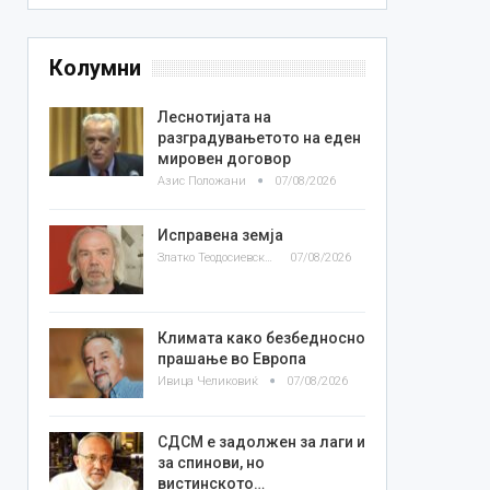
Колумни
Леснотијата на
разградувањетото на еден
мировен договор
Азис Положани
07/08/2026
Исправена земја
Златко Теодосиевски
07/08/2026
Климата како безбедносно
прашање во Европа
Ивица Челиковиќ
07/08/2026
СДСМ е задолжен за лаги и
за спинови, но
вистинското…