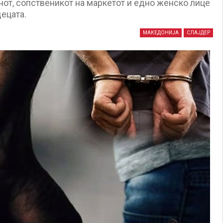
анот, сопственикот на маркетот и едно женско лице
ецата.
МАКЕДОНИЈА
СЛАЈДЕР