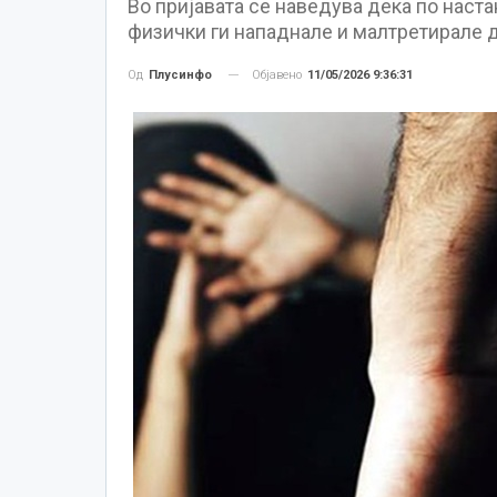
Во пријавата се наведува дека по наст
физички ги нападнале и малтретирале д
Објавено
11/05/2026 9:36:31
Од
Плусинфо