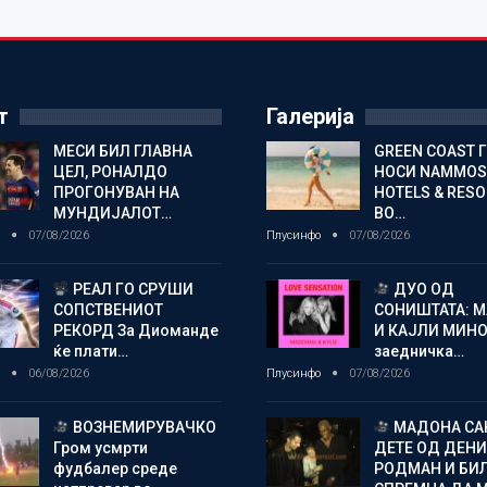
т
Галерија
МЕСИ БИЛ ГЛАВНА
GREEN COAST 
ЦЕЛ, РОНАЛДО
НОСИ NAMMOS
ПРОГОНУВАН НА
HOTELS & RES
МУНДИЈАЛОТ…
ВО…
о
07/08/2026
Плусинфо
07/08/2026
РЕАЛ ГО СРУШИ
ДУО ОД
СОПСТВЕНИОТ
СОНИШТАТА: 
РЕКОРД За Диоманде
И КАЈЛИ МИНО
ќе плати…
заедничка…
о
06/08/2026
Плусинфо
07/08/2026
ВОЗНЕМИРУВАЧКО
МАДОНА СА
Гром усмрти
ДЕТЕ ОД ДЕНИ
фудбалер среде
РОДМАН И БИ