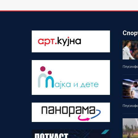
Спор
Плусинф
Плусинф