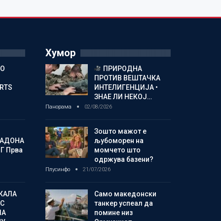
Хумор
ГО
ПРИРОДНА
ПРОТИВ ВЕШТАЧКА
ORTS
ИНТЕЛИГЕНЦИЈА •
ЗНАЕ ЛИ НЕКОЈ…
Панорама
02/08/2026
Зошто мажот е
МАДОНА
љубоморен на
Г Прва
момчето што
одржува базени?
Плусинфо
21/07/2026
КАЛА
Само македонски
С
танкер успеал да
ЛА
помине низ