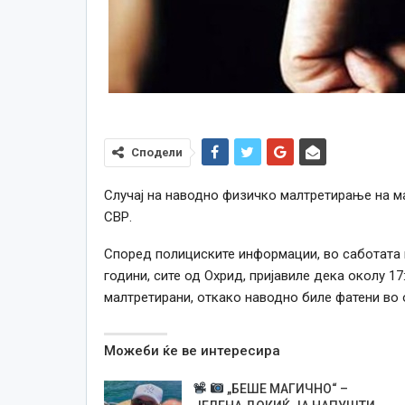
Сподели
Случај на наводно физичко малтретирање на ма
СВР.
Според полициските информации, во саботата ве
години, сите од Охрид, пријавиле дека околу 1
малтретирани, откако наводно биле фатени во 
Можеби ќе ве интересира
„БЕШЕ МАГИЧНО“ –