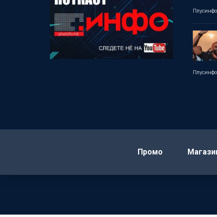
Плусинф
Плусинф
Промо
Магази