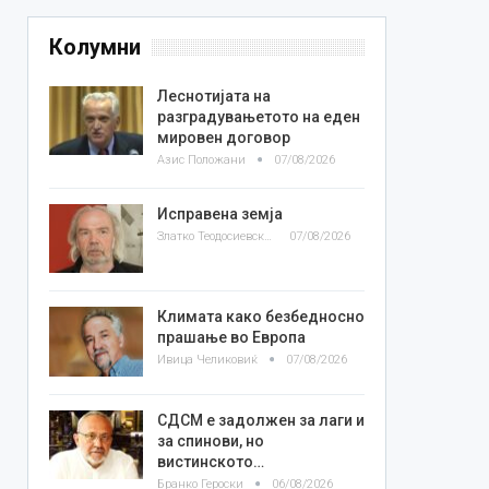
Колумни
Леснотијата на
разградувањетото на еден
мировен договор
Азис Положани
07/08/2026
Исправена земја
Златко Теодосиевски
07/08/2026
Климата како безбедносно
прашање во Европа
Ивица Челиковиќ
07/08/2026
СДСМ е задолжен за лаги и
за спинови, но
вистинското…
Бранко Героски
06/08/2026