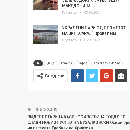
ЈЕЛЕНА ДОКИЌ ЈА НАПУШТИ
МАКЕДОНИЈА…
Плусинфо
05/08/2026
УКРАДЕНИ ПАРИ ОД ПРОМЕТОТ
НА ЈКП „САРАЈ“ Провалена…
Плусинфо
05/08/2026
деца
кражба
Охрид
чоколадно млеко
Сподели
ПРЕТХОДНО
ВИДЕОЛОТАРИЈА КАСИНОС АВСТРИЈА ГОРДО ГО
СЛАВИ НОВИОТ УСПЕХ НА БУЗАЛКОВСКИ Освои бро
на патеката Гробник во Хрватска