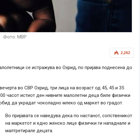
Фото: МВР
2,262
лолетници се истражува во Охрид, по пријава поднесена до
черта во СВР Охрид, три лица на возраст од 45, 45 и 35
7:00 часот истиот ден нивните малолетни деца биле физички
обид да украдат чоколадно млеко од маркет во градот.
Во пријавата се наведува дека по настанот, сопственикот
на маркетот и едно женско лице физички ги нападнале и
малтретирале децата.