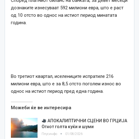
Според платниот биланс на банката, за девет месеци
дознаките изнесуваат 592 милиони евра, што е раст
од 10 отсто во однос на истиот период минатата
година.
Во третиот квартал, иселениците испратиле 216
милиони евра, што е за 8,5 отсто поголем износ во
однос на истиот период пред една година.
Можеби ќе ве интересира
АПОКАЛИПТИЧНИ СЦЕНИ ВО ГРЦИЈА
Огнот голта куќи и шуми
Плусинфо
01/08/2026