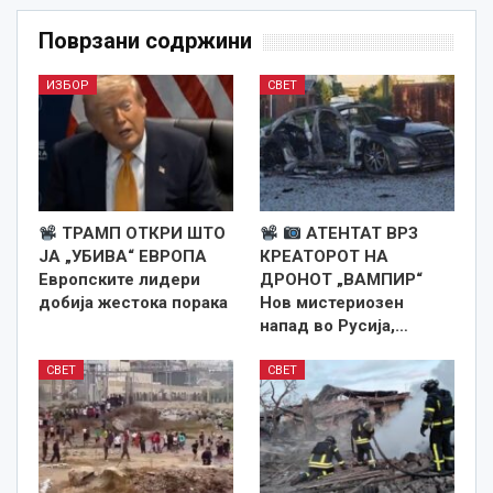
Поврзани содржини
ИЗБОР
СВЕТ
ТРАМП ОТКРИ ШТО
АТЕНТАТ ВРЗ
ЈА „УБИВА“ ЕВРОПА
КРЕАТОРОТ НА
Европските лидери
ДРОНОТ „ВАМПИР“
добија жестока порака
Нов мистериозен
напад во Русија,…
СВЕТ
СВЕТ