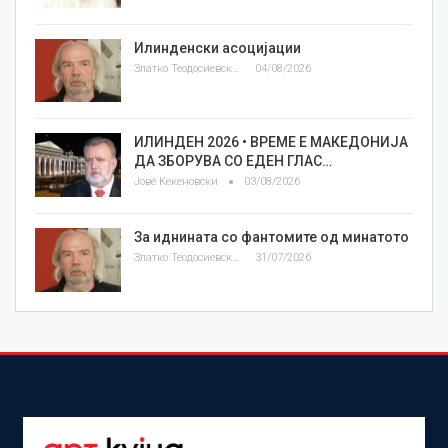
Илинденски асоцијации
Златко Теодосиевски
04/08/2026
ИЛИНДЕН 2026 • ВРЕМЕ Е МАКЕДОНИЈА
ДА ЗБОРУВА СО ЕДЕН ГЛАС…
Јове Кекеновски
03/08/2026
За иднината со фантомите од минатото
Златко Теодосиевски
31/07/2026