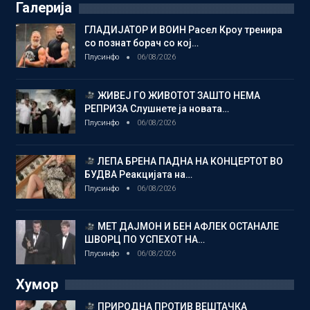
Галерија
ГЛАДИЈАТОР И ВОИН Расел Кроу тренира
со познат борач со кој…
Плусинфо
06/08/2026
ЖИВЕЈ ГО ЖИВОТОТ ЗАШТО НЕМА
РЕПРИЗА Слушнете ја новата…
Плусинфо
06/08/2026
ЛЕПА БРЕНА ПАДНА НА КОНЦЕРТОТ ВО
БУДВА Реакцијата на…
Плусинфо
06/08/2026
МЕТ ДАЈМОН И БЕН АФЛЕК ОСТАНАЛЕ
ШВОРЦ ПО УСПЕХОТ НА…
Плусинфо
06/08/2026
Хумор
ПРИРОДНА ПРОТИВ ВЕШТАЧКА