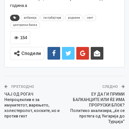
година.a
албанија
гастрбајтери
роднини
свет
централна банка
154
Сподели
ПРЕТХОДНО
СЛЕДНО
ЧАЈ ОД РОГАЧ
ЕУ ДА ГИ ПРИМИ
Непроценлив е за
БАЛКАНЦИТЕ ИЛИ ЌЕ ИМА
имунитетот, варењето,
ПРОРУСКИ БЛОК?
холестеролот, коските, но и
Политико анализира, „ќе се
против гихт
протега од Унгарија до
Турција“