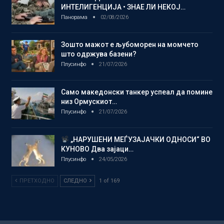
ИНТЕЛИГЕНЦИЈА • ЗНАЕ ЛИ НЕКОЈ…
Панорама
02/08/2026
Зошто мажот е љубоморен на момчето
што одржува базени?
Плусинфо
21/07/2026
Само македонски танкер успеал да помине
низ Ормускиот…
Плусинфо
21/07/2026
„НАРУШЕНИ МЕЃУЗАЈАЧКИ ОДНОСИ“ ВО
КУНОВО Два зајаци…
Плусинфо
24/05/2026
ПРЕТХОДНО
СЛЕДНО
1 of 169