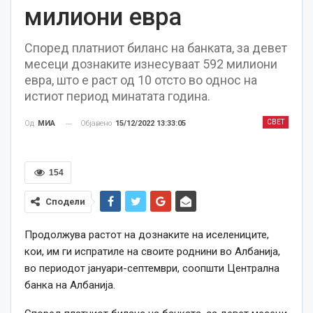
милиони евра
Според платниот биланс на банката, за девет
месеци дознаките изнесуваат 592 милиони
евра, што е раст од 10 отсто во однос на
истиот период минатата година.
СВЕТ
Објавено
15/12/2022 13:33:05
Од
МИА
154
Сподели
Продолжува растот на дознаките на иселениците,
кои, им ги испратиле на своите роднини во Албанија,
во периодот јануари-септември, соопшти Централна
банка на Албанија.