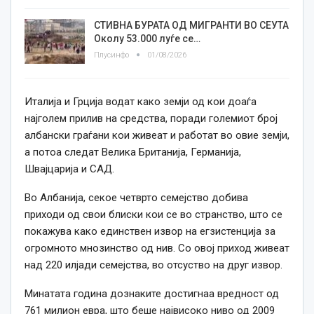
СТИВНА БУРАТА ОД МИГРАНТИ ВО СЕУТА
Околу 53.000 луѓе се…
Плусинфо
01/08/2026
Италија и Грција водат како земји од кои доаѓа
најголем прилив на средства, поради големиот број
албански граѓани кои живеат и работат во овие земји,
а потоа следат Велика Британија, Германија,
Швајцарија и САД.
Во Албанија, секое четврто семејство добива
приходи од свои блиски кои се во странство, што се
покажува како единствен извор на егзистенција за
огромното мнозинство од нив. Со овој приход живеат
над 220 илјади семејства, во отсуство на друг извор.
Минатата година дознаките достигнаа вредност од
761 милион евра, што беше највисоко ниво од 2009