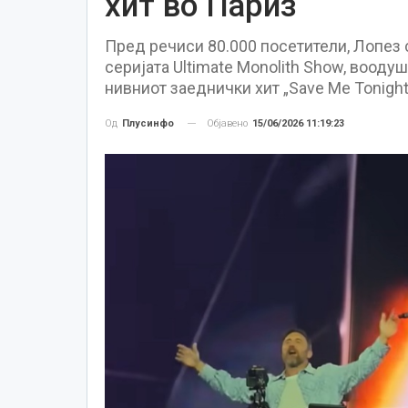
хит во Париз
Пред речиси 80.000 посетители, Лопез с
серијата Ultimate Monolith Show, воодуш
нивниот заеднички хит „Save Me Tonight
Објавено
15/06/2026 11:19:23
Од
Плусинфо