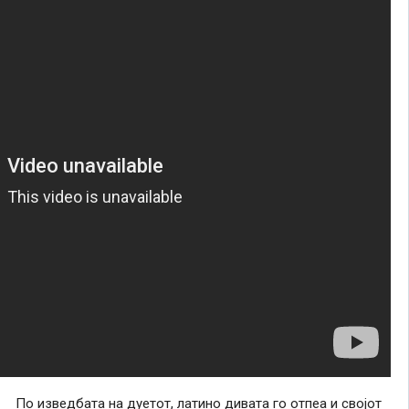
По изведбата на дуетот, латино дивата го отпеа и својот