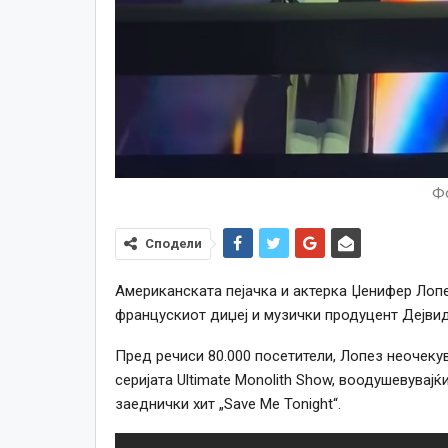
Фо
Сподели
Американската пејачка и актерка Џенифер Лопе
францускиот диџеј и музички продуцент Дејвид
Пред речиси 80.000 посетители, Лопез неочекув
серијата Ultimate Monolith Show, воодушевувајќ
заеднички хит „Save Me Tonight“.