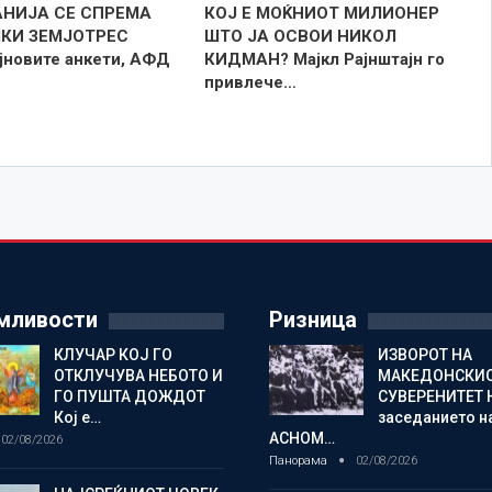
АНИЈА СЕ СПРЕМА
КОЈ Е МОЌНИОТ МИЛИОНЕР
КИ ЗЕМЈОТРЕС
ШТО ЈА ОСВОИ НИКОЛ
јновите анкети, АФД
КИДМАН? Мајкл Рајнштајн го
привлече…
мливости
Ризница
КЛУЧАР КОЈ ГО
ИЗВОРОТ НА
ОТКЛУЧУВА НЕБОТО И
МАКЕДОНСКИ
ГО ПУШТА ДОЖДОТ
СУВЕРЕНИТЕТ 
Кој е…
заседанието н
АСНОМ…
02/08/2026
Панорама
02/08/2026