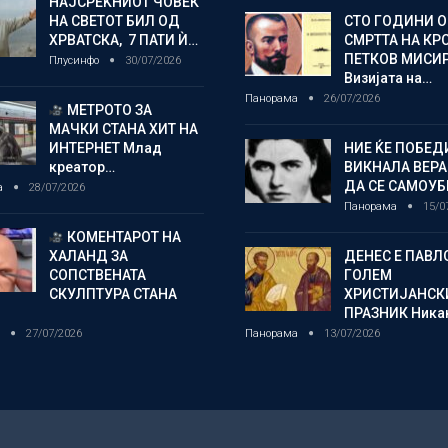
НАЈСРЕЌНИОТ ЧОВЕК
НА СВЕТОТ БИЛ ОД
СТО ГОДИНИ 
ХРВАТСКА, 7 ПАТИ Ѝ…
СМРТТА НА КР
ПЕТКОВ МИСИ
Плусинфо
30/07/2026
Визијата на…
Панорама
26/07/2026
МЕТРОТО ЗА
МАЧКИ СТАНА ХИТ НА
ИНТЕРНЕТ Млад
НИЕ ЌЕ ПОБЕД
креатор…
ВИКНАЛА ВЕРА
ДА СЕ САМОУБ
а
28/07/2026
Панорама
15/0
КОМЕНТАРОТ НА
ХАЛАНД ЗА
ДЕНЕС Е ПАВЛ
СОПСТВЕНАТА
ГОЛЕМ
СКУЛПТУРА СТАНА
ХРИСТИЈАНСК
ПРАЗНИК Ника
о
27/07/2026
Панорама
13/07/2026