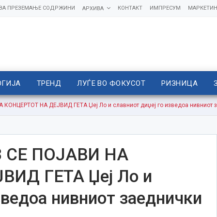
 ЗА ПРЕЗЕМАЊЕ СОДРЖИНИ
КОНТАКТ
ИМПРЕСУМ
МАРКЕТИН
АРХИВА
ОГИЈА
ТРЕНД
ЛУЃЕ ВО ФОКУСОТ
РИЗНИЦА
ОНЦЕРТОТ НА ДЕЈВИД ГЕТА Џеј Ло и славниот диџеј го изведоа нивниот з
 СЕ ПОЈАВИ НА
ИД ГЕТА Џеј Ло и
зведоа нивниот заеднички