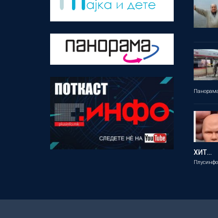
Панорам
ХИТ…
Плусинф