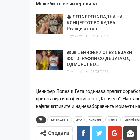
Можеби ќе ве интересира
ЛЕПА БРЕНА ПАДНА НА
КОНЦЕРТОТ ВО БУДВА
Реакцијата на…
Плусинфо
06/08/2026
ЏЕНИФЕР ЛОПЕЗ ОБЈАВИ
ФОТОГРАФИИ СО ДЕЦАТА ОД
ОДМОРОТ ВО…
Плусинфо
05/08/2026
Џенифер Лопез и Гета годинава првпат соработу
претставија и на фестивалот „Коачела“. Настап
највпечатливите и најнезаборавните моменти на
дејвид гета
дуо
концерт
париз
џенифер 
Сподели