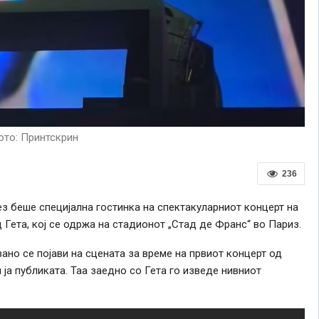
то: Принтскрин
236
з беше специјална гостинка на спектакуларниот концерт на
 Гета, кој се одржа на стадионот „Стад де Франс“ во Париз.
ано се појави на сцената за време на првиот концерт од
и ја публиката. Таа заедно со Гета го изведе нивниот