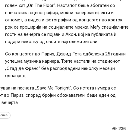
голем хит „On The Floor“. Настапот беше збогатен со
впечатлива сценографија, моќни ласерски ефекти и
огномет, а видеа и фотографии од концертот во краток
рок се проширија на социјалните мрежи. Меѓу специјалните
гости на вечерта се појави и Акон, кој на публиката ѝ
подари неколку од своите најголеми хитови.
Со концертот во Париз, Дејвид Гета одбележа 25 години
успешна музичка кариера. Трите настапи на стадионот
„Стад де Франс“ беа распродадени неколку месеци
однапред.
ваа на песната „Save Me Tonight“. Со истата нумера се
от во Париз, според бројни обожаватели, беше еден од
 вечерта.
лопез
236