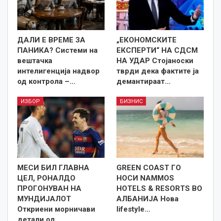
ДАЛИ Е ВРЕМЕ ЗА
„ЕКОНОМСКИТЕ
ПАНИКА? Системи на
ЕКСПЕРТИ“ НА СДСМ
вештачка
НА УДАР Стојаноски
интелигенција надвор
тврди дека фактите ја
од контрола –…
демантираат…
ИЗБОР
БИЗНИС
МЕСИ БИЛ ГЛАВНА
GREEN COAST ГО
ЦЕЛ, РОНАЛДО
НОСИ NAMMOS
ПРОГОНУВАН НА
HOTELS & RESORTS ВО
МУНДИЈАЛОТ
АЛБАНИЈА Нова
Откриени морничави
lifestyle…
детали од…