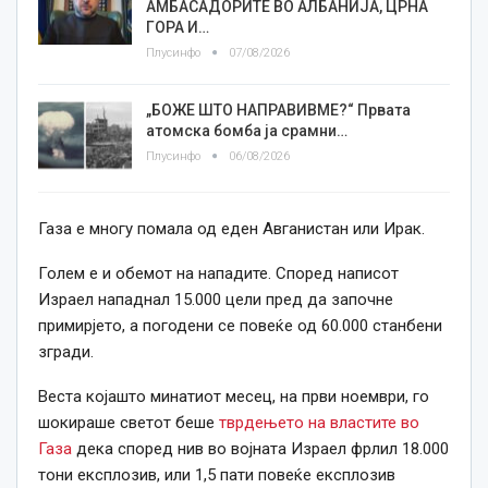
АМБАСАДОРИТЕ ВО АЛБАНИЈА, ЦРНА
ГОРА И…
Плусинфо
07/08/2026
„БОЖЕ ШТО НАПРАВИВМЕ?“ Првата
атомска бомба ја срамни…
Плусинфо
06/08/2026
Газа е многу помала од еден Авганистан или Ирак.
Голем е и обемот на нападите. Според написот
Израел нападнал 15.000 цели пред да започне
примирјето, а погодени се повеќе од 60.000 станбени
згради.
Веста којашто минатиот месец, на први ноември, го
шокираше светот беше
тврдењето на властите во
Газа
дека според нив во војната Израел фрлил 18.000
тони експлозив, или 1,5 пати повеќе експлозив