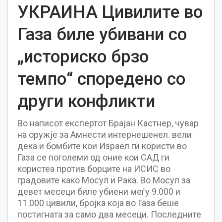
УКРАИНА Цивилите во
Газа биле убивани со
„историско брзо
темпо“ споредено со
други конфликти
Во написот експертот Брајан Кастнер, чувар
на оружје за Амнести интернешенел. вели
дека и бомбите кои Израел ги користи во
Газа се поголеми од оние кои САД ги
користеа против борците на ИСИС во
градовите како Мосул и Рака. Во Мосул за
девет месеци биле убиени меѓу 9.000 и
11.000 цивили, бројка која во Газа беше
постигната за само два месеци. Последните