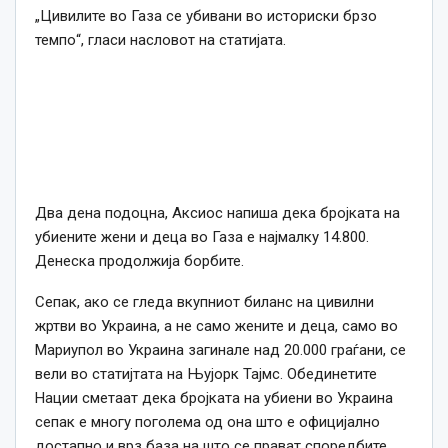
„Цивилите во Газа се убивани во историски брзо
темпо“, гласи насловот на статијата.
Два дена подоцна, Аксиос напиша дека бројката на
убиените жени и деца во Газа е најмалку 14.800.
Денеска продолжија борбите.
Сепак, ако се гледа вкупниот биланс на цивилни
жртви во Украина, а не само жените и деца, само во
Мариупол во Украина загинале над 20.000 граѓани, се
вели во статијтата на Њујорк Тајмс. Обединетите
Нации сметаат дека бројката на убиени во Украина
сепак е многу поголема од она што е официјално
достапно и врз база на што се прават споредбите.