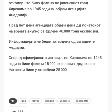
отколку што било фрлено во јапонскиот град
Хирошима во 1945 година, објави Агенцијата
Анадолија.
Пред пет дена агенцијата објави дека дд почетокот
на војната вкупно се фрлени 40.000 тони експлозив.
Информацијата не беше потврдена од западните
медиуми.
Според официјалната историја, во Хирошима во 1945
година биле фрлени 15.000 експлозив, додека во
Нагасаки биле употребени 25.000.
газа
жртви
израел
украина
Хирошима
381