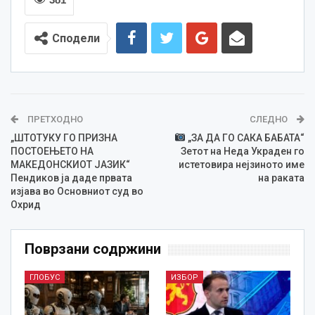
Сподели
ПРЕТХОДНО
СЛЕДНО
„ШТОТУКУ ГО ПРИЗНА
„ЗА ДА ГО САКА БАБАТА“
ПОСТОЕЊЕТО НА
Зетот на Неда Украден го
МАКЕДОНСКИОТ ЈАЗИК“
истетовира нејзиното име
Пендиков ја даде првата
на раката
изјавa во Основниот суд во
Охрид
Поврзани содржини
ГЛОБУС
ИЗБОР