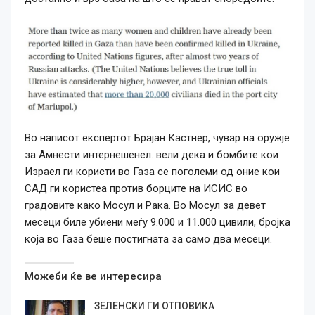
Во написот експертот Брајан Кастнер, чувар на оружје
за Амнести интернешенел. вели дека и бомбите кои
Израел ги користи во Газа се поголеми од оние кои
САД ги користеа против борците на ИСИС во
градовите како Мосул и Рака. Во Мосул за девет
месеци биле убиени меѓу 9.000 и 11.000 цивили, бројка
која во Газа беше постигната за само два месеци.
Можеби ќе ве интересира
ЗЕЛЕНСКИ ГИ ОТПОВИКА