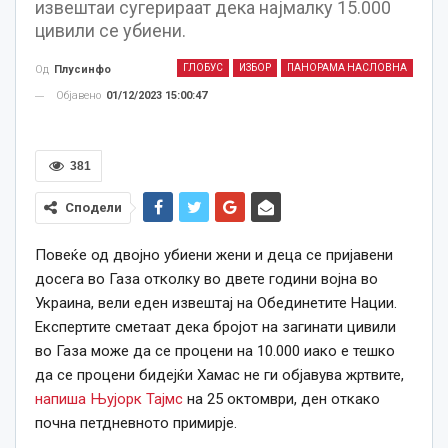
извештаи сугерираат дека најмалку 15.000
цивили се убиени.
ГЛОБУС
ИЗБОР
ПАНОРАМА НАСЛОВНА
Од
Плусинфо
Објавено
01/12/2023 15:00:47
381
Сподели
Повеќе од двојно убиени жени и деца се пријавени
досега во Газа отколку во двете години војна во
Украина, вели еден извештај на Обединетите Нации.
Експертите сметаат дека бројот на загинати цивили
во Газа може да се процени на 10.000 иако е тешко
да се процени бидејќи Хамас не ги објавува жртвите,
напиша Њујорк Тајмс
на 25 октомври, ден откако
почна петдневното примирје.