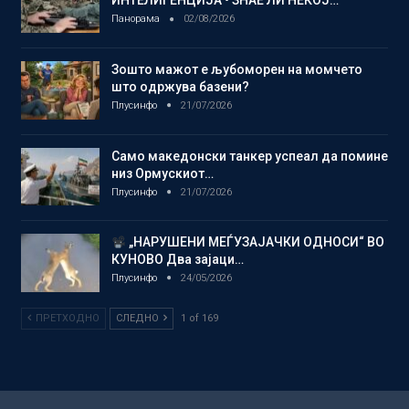
ИНТЕЛИГЕНЦИЈА • ЗНАЕ ЛИ НЕКОЈ…
Панорама
02/08/2026
Зошто мажот е љубоморен на момчето
што одржува базени?
Плусинфо
21/07/2026
Само македонски танкер успеал да помине
низ Ормускиот…
Плусинфо
21/07/2026
„НАРУШЕНИ МЕЃУЗАЈАЧКИ ОДНОСИ“ ВО
КУНОВО Два зајаци…
Плусинфо
24/05/2026
ПРЕТХОДНО
СЛЕДНО
1 of 169