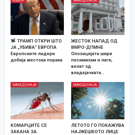
ИЗБОР
МАКЕДОНИЈА
ТРАМП ОТКРИ ШТО
ЖЕСТОК НАПАД ОД
ЈА „УБИВА“ ЕВРОПА
ВМРО-ДПМНЕ
Европските лидери
Опозицијата шири
добија жестока порака
песимизам и лаги,
велат од
владејачката…
МАКЕДОНИЈА
МАКЕДОНИЈА
КОМАРЦИТЕ СЕ
ЛЕТОТО ГО ПОКАЖУВА
ЗАКАНА ЗА
НАЈЖЕШКОТО ЛИЦE