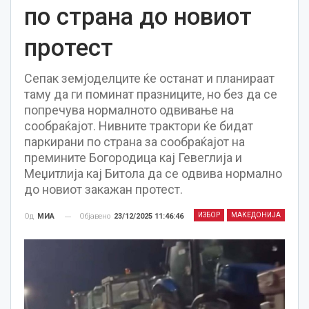
по страна до новиот
протест
Сепак земјоделците ќе останат и планираат
таму да ги поминат празниците, но без да се
попречува нормалното одвивање на
сообраќајот. Нивните трактори ќе бидат
паркирани по страна за сообраќајот на
премините Богородица кај Гевеглија и
Меџитлија кај Битола да се одвива нормално
до новиот закажан протест.
ИЗБОР
МАКЕДОНИЈА
Објавено
23/12/2025 11:46:46
Од
МИА