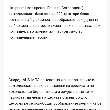
На граничниот премин Евзони (Богородица)
земјоделскиот блок со над 300 трактори беше
поставен на 1 декември, а сообраќајот секојдневно
се блокираше на неколку часа, првично претпладне и
попладне, а во изминатиот период само во
попладневните часови.
Според АНА-МПА во текот на денот тракторите и
земјоделските возила поставени на средината на
коловозот ќе бидат тргнати и земјоделците ќе ги
паркираат на левата и десната страна, со што
целосно ќе се ослободат сообраќајните ленти и ќе се
овозможи непречено минување на товарни возила,