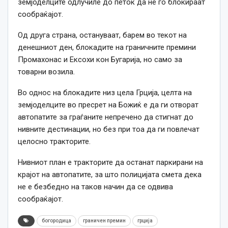
земјоделците одлучиле до петок да не го блокираат
сообраќајот.
Од друга страна, остануваат, барем во текот на
денешниот ден, блокадите на граничните премини
Промахонас и Ексохи кон Бугарија, но само за
товарни возила.
Во однос на блокадите низ цела Грција, целта на
земјоделците во пресрет на Божиќ е да ги отворат
автопатите за граѓаните непречено да стигнат до
нивните дестинации, но без при тоа да ги повлечат
целосно тракторите.
Нивниот план е тракторите да останат паркирани на
крајот на автопатите, за што полицијата смета дека
не е безбедно на таков начин да се одвива
сообраќајот.
богородица
граничен премин
грција