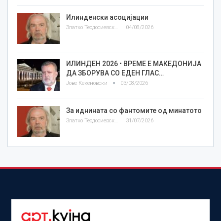
Илинденски асоцијации
Златко Теодосиевски
04/08/2026
ИЛИНДЕН 2026 • ВРЕМЕ Е МАКЕДОНИЈА
ДА ЗБОРУВА СО ЕДЕН ГЛАС…
Јове Кекеновски
03/08/2026
За иднината со фантомите од минатото
Златко Теодосиевски
31/07/2026