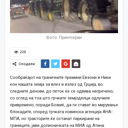
Фото: Принтскрин
226
Сподели
Сообраќајот на граничните премини Евзони и Ники
кон нашата земја за влез и излез од Грција, во
следните денови, до петок ќе се одвива непречено,
со оглед на тоа што грчките земјоделци одлучиле
привремено, поради Божиќ, да ги стават во мирување
блокадите, според грчката новинска агенција АНА-
МПА, но тракторите ќе останат паркирани на
границите, јави дописничката на МИА од Атина.