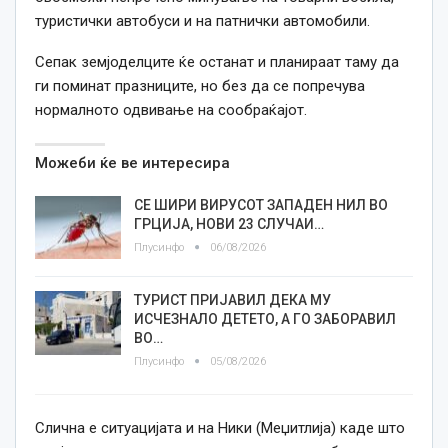
туристички автобуси и на патнички автомобили.
Сепак земјоделците ќе останат и планираат таму да
ги поминат празниците, но без да се попречува
нормалното одвивање на сообраќајот.
Можеби ќе ве интересира
СЕ ШИРИ ВИРУСОТ ЗАПАДЕН НИЛ ВО
ГРЦИЈА, НОВИ 23 СЛУЧАИ…
Плусинфо
06/08/2026
ТУРИСТ ПРИЈАВИЛ ДЕКА МУ
ИСЧЕЗНАЛО ДЕТЕТО, А ГО ЗАБОРАВИЛ
ВО…
Плусинфо
05/08/2026
Слична е ситуацијата и на Ники (Меџитлија) каде што