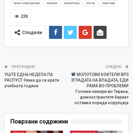
грчки земјоделци
евзони
меџитлија
петок
трактори
226
Сподели
ПРЕТХОДНО
СЛЕДНО
УШТЕ ЕДНА НЕДЕЛА ПА
МОЛОТОВИ КОКТЕЛИ ВРЗ
РАСПУСТ Нема да се крати
ЗГРАДАТА НА ВЛАДАТА, ЕДИ
учебната година
РАМА ВО ПРОБЛЕМИ
Големи немири во Тирана,
демонстрантите бараат
оставка поради корупција
Поврзани содржини