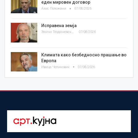
еден мировен договор
Азис Положани
07/08/2026
Исправена земја
Златко Теодосиевски
07/08/2026
Климата како безбедносно прашање во
Европа
Ивица Челиковиќ
07/08/2026