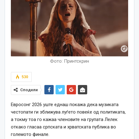
Фото: Принтскрин
530
Сподели
Евросонг 2026 уште еднаш покажа дека музиката
честопати ги зближува луѓето повеќе од политиката,
а токму тоа го кажаа членовите на групата Лелек
откако гласаа српската и хрватската публика во
големото финале.