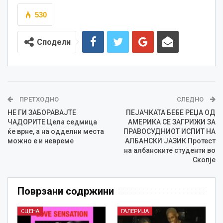
530
Сподели
ПРЕТХОДНО
СЛЕДНО
НЕ ГИ ЗАБОРАВАЈТЕ
ПЕЈАЧКАТА БЕБЕ РЕЏА ОД
ЧАДОРИТЕ Цела седмица
АМЕРИКА СЕ ЗАГРИЖИ ЗА
ќе врне, а на одделни места
ПРАВОСУДНИОТ ИСПИТ НА
можно е и невреме
АЛБАНСКИ ЈАЗИК Протест
на албанските студенти во
Скопје
Поврзани содржини
СЦЕНА
ГАЛЕРИЈА