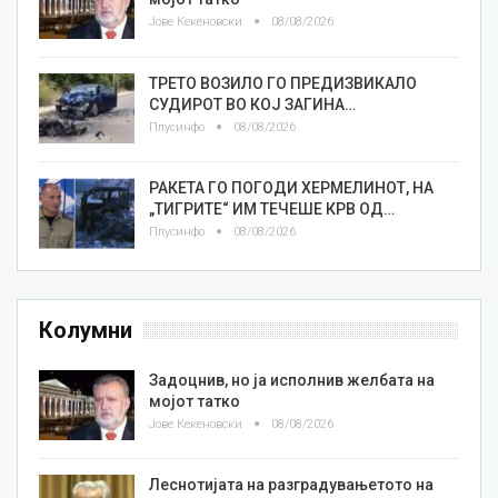
Јове Кекеновски
08/08/2026
ТРЕТО ВОЗИЛО ГО ПРЕДИЗВИКАЛО
СУДИРОТ ВО КОЈ ЗАГИНА…
Плусинфо
08/08/2026
РАКЕТА ГО ПОГОДИ ХЕРМЕЛИНОТ, НА
„ТИГРИТЕ“ ИМ ТЕЧЕШЕ КРВ ОД…
Плусинфо
08/08/2026
Колумни
Задоцнив, но ја исполнив желбата на
мојот татко
Јове Кекеновски
08/08/2026
Леснотијата на разградувањетото на