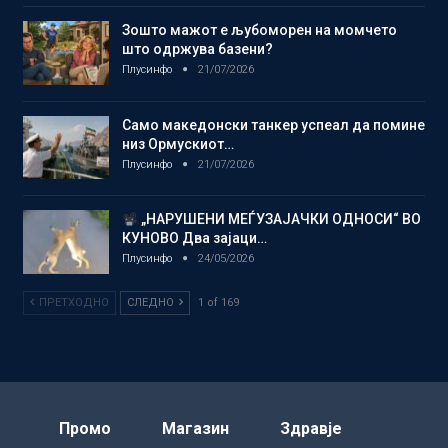
Зошто мажот е љубоморен на момчето
што одржува базени?
Плусинфо
21/07/2026
Само македонски танкер успеал да помине
низ Ормускиот…
Плусинфо
21/07/2026
„НАРУШЕНИ МЕЃУЗАЈАЧКИ ОДНОСИ“ ВО
КУНОВО Два зајаци…
Плусинфо
24/05/2026
ПРЕТХОДНО
СЛЕДНО
1 of 169
Промо
Магазин
Здравје