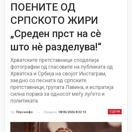
ПОЕНИТЕ ОД
СРПСКОТО ЖИРИ
„Среден прст на сè
што нè разделува!“
Хрватските претставници споделија
фотографии од гласовите на публиката од
Хрватска и Србија на својот Инстаграм,
заедно со песната од српските
претставници, групата Лавина, и испратија
силна порака за односот меѓу луѓето и
политиката.
СЦЕНА
Објавено
18/05/2026 8:32:13
Од
Плусинфо