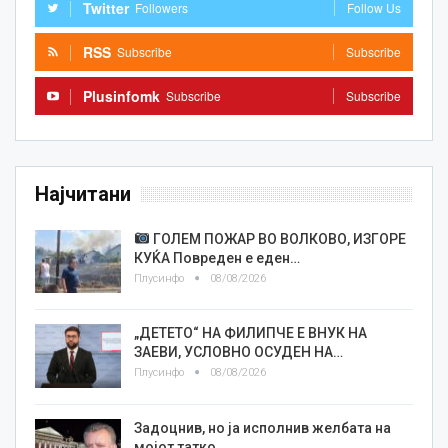
Twitter
Followers
Follow Us
RSS
Subscribe
Subscribe
Plusinfomk
Subscribe
Subscribe
Најчитани
ГОЛЕМ ПОЖАР ВО ВОЛКОВО, ИЗГОРЕ
КУЌА Повреден е еден…
Плусинфо
08/08/2026
„ДЕТЕТО“ НА ФИЛИПЧЕ Е ВНУК НА
ЗАЕВИ, УСЛОВНО ОСУДЕН НА…
Плусинфо
08/08/2026
Задоцнив, но ја исполнив желбата на
мојот татко