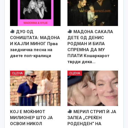
ДУО ОД
МАДОНА САКАЛА
СОНИШТАТА: МАДОНА
ДЕТЕ ОД ДЕНИС
И КАЈЛИ МИНОГ Прва
РОДМАН И БИЛА
заедничка песна на
СПРЕМНА ДА МУ
двете поп-кралици
ПЛАТИ Кошаркарот
тврди дека…
СЦЕНА
СЦЕНА
КОЈ Е МОЌНИОТ
МЕРИЛ СТРИП Ѝ ЈА
МИЛИОНЕР ШТО ЈА
ЗАПЕА „СРЕЌЕН
ОСВОИ НИКОЛ
РОДЕНДЕН“ НА