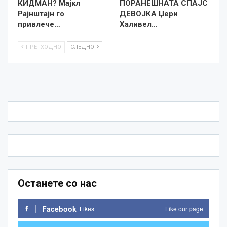
КИДМАН? Мајкл
ПОРАНЕШНАТА СПАЈС
Рајнштајн го
ДЕВОЈКА Џери
привлече…
Халивел…
ПРЕТХОДНО
СЛЕДНО
Останете со нас
Facebook
Likes
Like our page