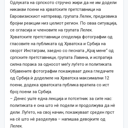
Одлуката на српското стручно жири да не им додели
никакви поени на хрватските претставници на
Евровизискиот натпревар, групата Лелек, предизвика
бројни реакции низ целиот регион.
По оваа ситуација,
се огласија и членовите на групата Лелек.
Хрватските претставници споделија фотографии од
гласовите на публиката од Хрватска и Србија на
својот Инстаграм, заедно со песната „Крај мене“ од
српските претставници, групата Лавина, и испратија
силна порака за односот меѓу луѓето и политиката.
Објавените фотографии покажуваат дека гледачите
од Србија ѝ доделиле на Хрватска максимални 12
поени, додека хрватската публика вратила со ист
број поени за Србија.
– Денес уште една лекција и потсетник за сите нас:
политиката е она што нè подели и продолжува да нè
дели. Луѓето, на свој начин, покажуваат среден прст
на сè што нè разделува – напишаа девојките од
Лелек.