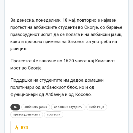
За денеска, понеделник, 18 мај, повторно е најавен
протест на албанските студенти во Скопје, со барање
правосудниот испит да се полага и на албански јазик,
како и целосна примена на Законот за употреба на
јазиците.
Протестот ќе започне во 16:30 часот кај Камениот
мост во Скопје.
Поддршка на студентите им дадоа домашни
политичари од албанскиот блок, но и од
функционери од Албанија и од Косово.
албански јазик
албански студенти
Бебе Реџа
правосуден испит
протести
674