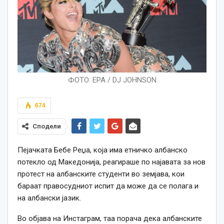
ФОТО: EPA / DJ JOHNSON
674
Сподели
Пејачката Бебе Реџа, која има етничко албанско
потекло од Македонија, реагираше по најавата за нов
протест на албанските студенти во земјава, кои
бараат правосудниот испит да може да се полага и
на албански јазик.
Во објава на Инстаграм, таа порача дека албанските