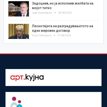
Задоцнив, но ја исполнив желбата на
мојот татко
Јове Кекеновски
08/08/2026
Леснотијата на разградувањетото на
еден мировен договор
Азис Положани
07/08/2026