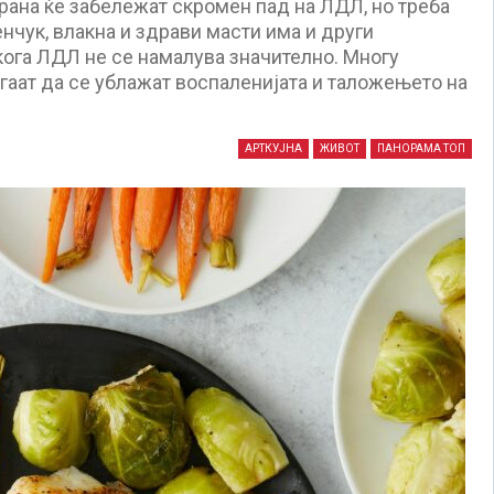
храна ќе забележат скромен пад на ЛДЛ, но треба
енчук, влакна и здрави масти има и други
кога ЛДЛ не се намалува значително. Многу
агаат да се ублажат воспаленијата и таложењето на
АРТКУЈНА
ЖИВОТ
ПАНОРАМА ТОП