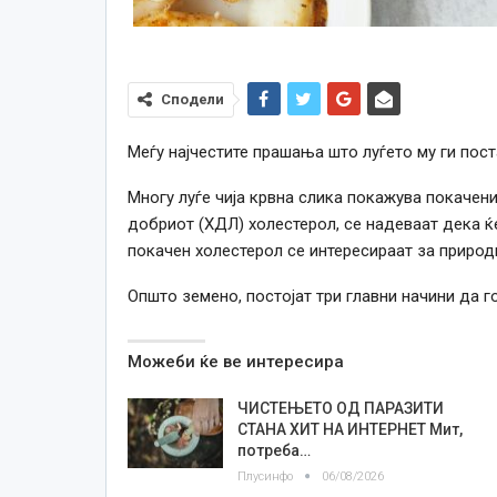
Сподели
Меѓу најчестите прашања што луѓето му ги пост
Многу луѓе чија крвна слика покажува покачен
добриот (ХДЛ) холестерол, се надеваат дека ќе
покачен холестерол се интересираат за природ
Општо земено, постојат три главни начини да г
Можеби ќе ве интересира
ЧИСТЕЊЕТО ОД ПАРАЗИТИ
СТАНА ХИТ НА ИНТЕРНЕТ Мит,
потреба…
Плусинфо
06/08/2026