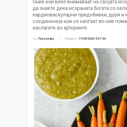
Оние кои веќе внимаваат на својата ис
да знаете дека исхраната богата со зел
кардиоваскуларни придобивки, дури и 
соединенија кои се наоѓаат во нив пом
наслагите во артериите.
Објавено
17/09/2024 9:57:44
Од
Плусинфо