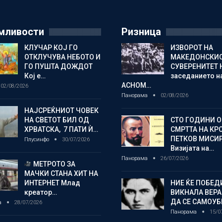
мливости
Ризница
КЛУЧАР КОЈ ГО
ИЗВОРОТ НА
ОТКЛУЧУВА НЕБОТО И
МАКЕДОНСКИ
ГО ПУШТА ДОЖДОТ
СУВЕРЕНИТЕТ 
Кој е…
заседанието н
АСНОМ…
02/08/2026
Панорама
02/08/2026
НАЈСРЕЌНИОТ ЧОВЕК
НА СВЕТОТ БИЛ ОД
СТО ГОДИНИ 
ХРВАТСКА, 7 ПАТИ Ѝ…
СМРТТА НА КР
ПЕТКОВ МИСИ
Плусинфо
30/07/2026
Визијата на…
Панорама
26/07/2026
МЕТРОТО ЗА
МАЧКИ СТАНА ХИТ НА
ИНТЕРНЕТ Млад
НИЕ ЌЕ ПОБЕД
креатор…
ВИКНАЛА ВЕРА
ДА СЕ САМОУБ
а
28/07/2026
Панорама
15/0