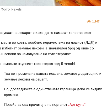
Фото: Pexels
1,147
авуваат на лекарот е како да го намалат холестеролот.
и масти во крвта, особено нерамнотежа на лошиот (ЛДЛ) и
 избегнат земање лекови, а значителен број од оние со
ни лекови за намалување на холестеролот.
о намалите вкупниот холестерол под 5 mmol/l.
Тоа се: промена на вашата исхрана, земање додатоци или
земање лекови на рецепт.
Но, доследноста е единствената гаранција дека ќе видите
промена.
Повеќе за ова прочитајте на порталот
„Арт кујна“
.