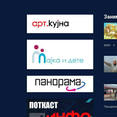
Зани
МИА
Панорам