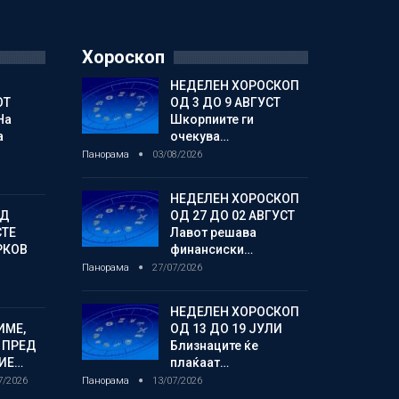
Хороскоп
НЕДЕЛЕН ХОРОСКОП
ОТ
ОД 3 ДО 9 АВГУСТ
На
Шкорпиите ги
а
очекува…
Панорама
03/08/2026
НЕДЕЛЕН ХОРОСКОП
ОД
ОД 27 ДО 02 АВГУСТ
СТЕ
Лавот решава
РКОВ
финансиски…
Панорама
27/07/2026
НЕДЕЛЕН ХОРОСКОП
ИМЕ,
ОД 13 ДО 19 ЈУЛИ
 ПРЕД
Близнаците ќе
ИЕ…
плаќаат…
7/2026
Панорама
13/07/2026