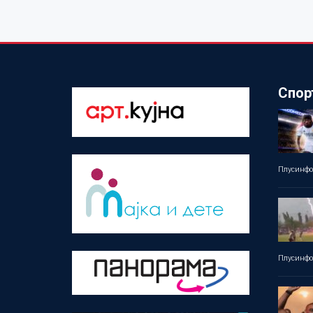
Спор
Плусинф
Плусинф