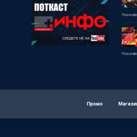
Плусинф
Плусинф
Промо
Магази