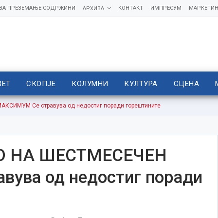
 ЗА ПРЕЗЕМАЊЕ СОДРЖИНИ
КОНТАКТ
ИМПРЕСУМ
МАРКЕТИН
АРХИВА
ВЕТ
СКОПЈЕ
КОЛУМНИ
КУЛТУРА
СЦЕНА
КСИМУМ Се стравува од недостиг поради горештините
О НА ШЕСТМЕСЕЧЕН
ува од недостиг поради