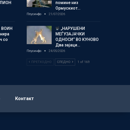
ИЛИОН
помине низ
Ормускиот…
Плусинфо
21/07/2026
 ВОИН
„НАРУШЕНИ
енира
МЕЃУЗАЈАЧКИ
ч со
ОДНОСИ“ ВО КУНОВО
Два зајаци…
Плусинфо
24/05/2026
ПРЕТХОДНО
СЛЕДНО
1 of 169
р
Контакт