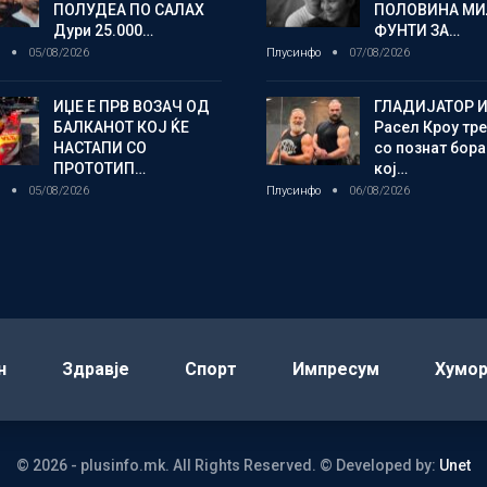
ПОЛУДЕА ПО САЛАХ
ПОЛОВИНА М
Дури 25.000…
ФУНТИ ЗА…
о
05/08/2026
Плусинфо
07/08/2026
ИЏЕ Е ПРВ ВОЗАЧ ОД
ГЛАДИЈАТОР И
БАЛКАНОТ КОЈ ЌЕ
Расел Кроу тр
НАСТАПИ СО
со познат бора
ПРОТОТИП…
кој…
о
05/08/2026
Плусинфо
06/08/2026
н
Здравје
Спорт
Импресум
Хумо
© 2026 - plusinfo.mk. All Rights Reserved.
© Developed by:
Unet