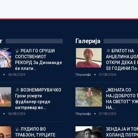
т
Галерија
РЕАЛ ГО СРУШИ
БРАТОТ НА
СОПСТВЕНИОТ
АНЏЕЛИНА ЏО
РЕКОРД За Диоманде
ОТКРИ ДЕКА Е 
ќе плати…
53 ГОДИНИ По
о
06/08/2026
Плусинфо
07/08/2026
ВОЗНЕМИРУВАЧКО
„ЖЕНАТА СО
Гром усмрти
НАЈДОБРОТО 
фудбалер среде
НА СВЕТОТ“ У
натпревар во…
НА…
о
06/08/2026
Плусинфо
07/08/2026
ЛУДИЛО ВО
ЗЕНДАЈА И ТО
ТРАБЗОН, ТУРЦИТЕ
ХОЛАНД ПОТР