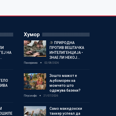
Хумор
ПРИРОДНА
ЛИ
ПРОТИВ ВЕШТАЧКА
ГЕЈ НА
ИНТЕЛИГЕНЦИЈА •
…
ЗНАЕ ЛИ НЕКОЈ…
Панорама
02/08/2026
Зошто мажот е
ТЕЛО
љубоморен на
ЖИВА
момчето што
одржува базени?
Плусинфо
21/07/2026
М
Само македонски
ОШИЛЕ
танкер успеал да