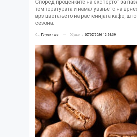
Според проценките на експертот за паз
температурата и намалувањето на врне
врз цветањето на растенијата кафе, шт
сезона.
Објавено
07/07/2026 12:24:39
Од
Плусинфо