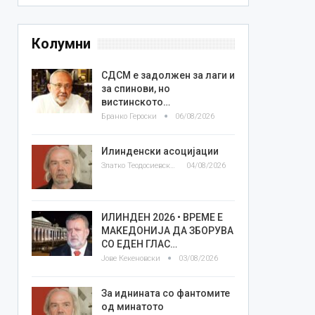
Колумни
СДСМ е задолжен за лаги и
за спинови, но
вистинското…
Бранко Героски
06/08/2026
Илинденски асоцијации
Златко Теодосиевски
04/08/2026
ИЛИНДЕН 2026 • ВРЕМЕ Е
МАКЕДОНИЈА ДА ЗБОРУВА
СО ЕДЕН ГЛАС…
Јове Кекеновски
03/08/2026
За иднината со фантомите
од минатото