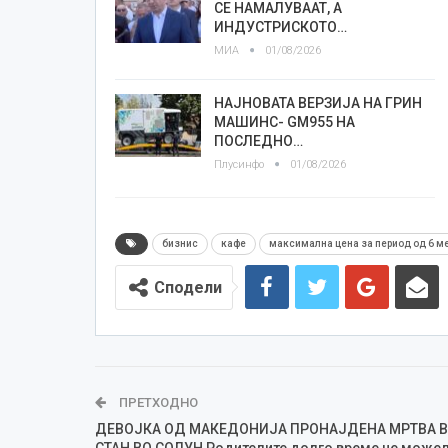
СЕ НАМАЛУВААТ, А
ИНДУСТРИСКОТО…
МИА
01/08/2026
НАЈНОВАТА ВЕРЗИЈА НА ГРИН
МАШИНС- GM955 НА
ПОСЛЕДНО…
Плусинфо
01/08/2026
бизнис
кафе
максимална цена за период од 6 м
Сподели
ПРЕТХОДНО
ДЕВОЈКА ОД МАКЕДОНИЈА ПРОНАЈДЕНА МРТВА 
СТАН ВО СОЛУН Родителите долго време не можел