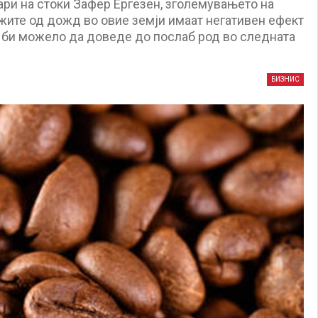
ари на стоки Зафер Ергезен, зголемувањето на
жите од дожд во овие земји имаат негативен ефект
о би можело да доведе до послаб род во следната
БИЗНИС