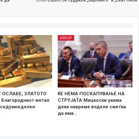
ИЗБОР
 ОСЛАБЕ, ЗЛАТОТО
ЌЕ НЕМА ПОСКАПУВАЊЕ НА
Благородниот метал
СТРУЈАТА Мицкоски укажа
 седумнеделен
дека навреме воделе сметка
м
да има…