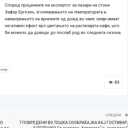
Според проценките на експертот за пазари на стоки
Зафер Ергезен, зголемувањето на температурата и
намалувањето на врнежите од дожд во овие земји имаат
негативен ефект врз цветањето на растенијата кафе, што
би можело да доведе до послаб род во следната сезона.
есеци
63
СЛЕДНО
ВО
7 ПОВРЕДЕНИ ВО ТЕШКА СООБРАЌАЈКА КАЈ ГОСТИВАР,
е да
5 ПОТЕШКО Се судриле „берлинго“ и „сеат леон“