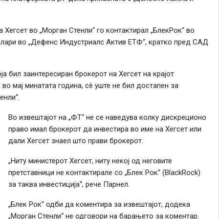
а Хегсет во „Морган Стенли“ го контактирал „БлекРок“ во
олари во „Дефенс Индустриалс Актив ЕТФ“, кратко пред САД
оја бил заинтересиран брокерот на Хегсет на крајот
во мај минатата година, сè уште не бил достапен за
енли“.
Во извештајот на „ФТ“ не се наведува колку дискреционо
право имал брокерот да инвестира во име на Хегсет или
дали Хегсет знаел што прави брокерот.
„Ниту министерот Хегсет, ниту некој од неговите
претставници не контактирале со „Блек Рок“ (BlackRock)
за таква инвестиција“, рече Парнел.
„Блек Рок“ одби да коментира за извештајот, додека
„Морган Стенли“ не одговори на барањето за коментар.