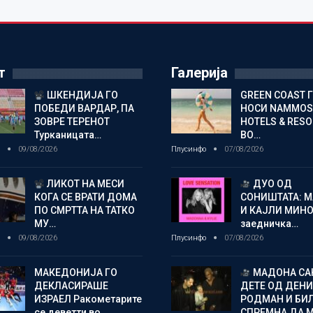
т
Галерија
ШКЕНДИЈА ГО
GREEN COAST 
ПОБЕДИ ВАРДАР, ПА
НОСИ NAMMOS
ЗОВРЕ ТЕРЕНОТ
HOTELS & RES
Турканицата…
ВО…
о
09/08/2026
Плусинфо
07/08/2026
ЛИКОТ НА МЕСИ
ДУО ОД
КОГА СЕ ВРАТИ ДОМА
СОНИШТАТА: 
ПО СМРТТА НА ТАТКО
И КАЈЛИ МИНО
МУ…
заедничка…
о
09/08/2026
Плусинфо
07/08/2026
МАКЕДОНИЈА ГО
МАДОНА СА
ДЕКЛАСИРАШЕ
ДЕТЕ ОД ДЕНИ
ИЗРАЕЛ Ракометарите
РОДМАН И БИ
се деветти во…
СПРЕМНА ДА 