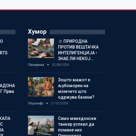
Хумор
ГО
ПРИРОДНА
ПРОТИВ ВЕШТАЧКА
ORTS
ИНТЕЛИГЕНЦИЈА •
ЗНАЕ ЛИ НЕКОЈ…
Панорама
02/08/2026
Зошто мажот е
МАДОНА
љубоморен на
Г Прва
момчето што
одржува базени?
Плусинфо
21/07/2026
КАЛА
Само македонски
С
танкер успеал да
ЛА
помине низ
МУ…
Ормускиот…