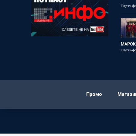
Плусинф
МАРОК
Плусинф
Промо
Магази