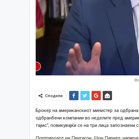
Фо
Сподели
Брокер на американскиот министер за одбрана 
одбранбени компании во неделите пред америк
тајмс“, повикувајќи се на три лица запознаени с
Портпаролот на Пентагон, Шон Парнел, напиша 