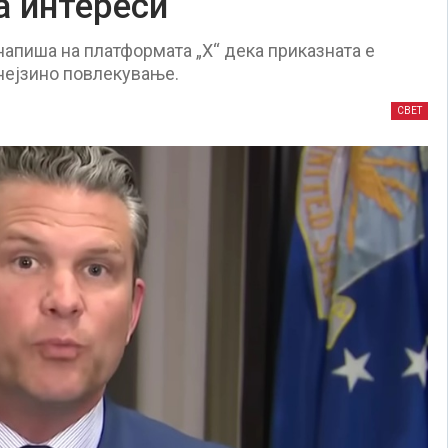
а интереси
напиша на платформата „X“ дека приказната е
нејзино повлекување.
СВЕТ