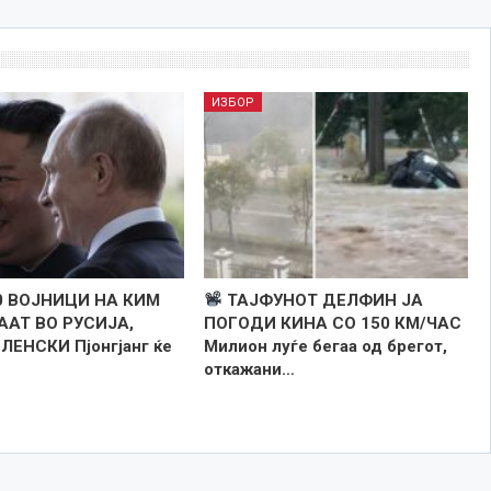
ИЗБОР
0 ВОЈНИЦИ НА КИМ
ТАЈФУНОТ ДЕЛФИН JA
ААТ ВО РУСИЈА,
ПОГОДИ КИНА СО 150 КМ/ЧАС
ЛЕНСКИ Пјонгјанг ќе
Милион луѓе бегаа од брегот,
откажани…