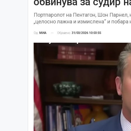
обвинува за судир н
Портпаролот на Пентагон, Шон Парнел, 
„целосно лажна и измислена“ и побара 
Објавено
31/03/2026 10:03:55
Од
МИА