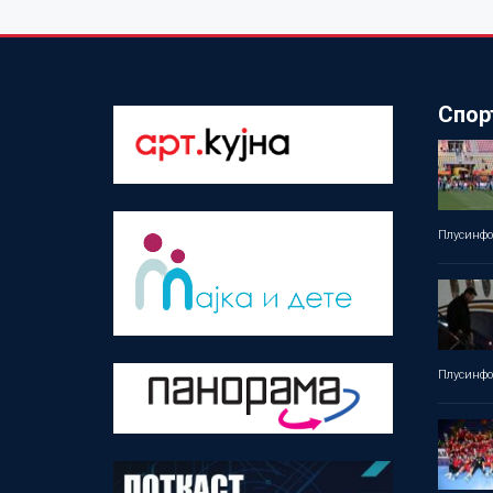
Спор
Плусинф
Плусинф