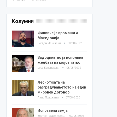
Колумни
Филипче ја промаши и
Македонија
Богдан Илиевски
09/08/2026
Задоцнив, но ја исполнив
желбата на мојот татко
Јове Кекеновски
08/08/2026
Леснотијата на
разградувањетото на еден
мировен договор
Азис Положани
07/08/2026
Исправена земја
Златко Теодосиевски
07/08/2026