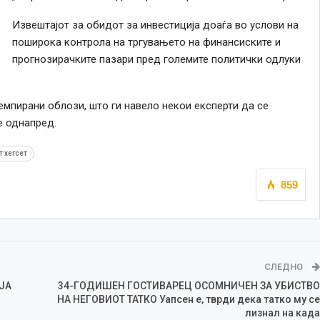
Извештајот за обидот за инвестиција доаѓа во услови на
поширока контрола на тргувањето на финансиските и
прогнозирачките пазари пред големите политички одлуки
емпирани облози, што ги навело некои експерти да се
е однапред.
т хегсет
859
СЛЕДНО
ЈА
34-ГОДИШЕН ГОСТИВАРЕЦ ОСОМНИЧЕН ЗА УБИСТВО
НА НЕГОВИОТ ТАТКО Уапсен е, тврди дека татко му се
лизнал на када