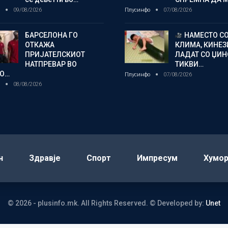
о
09/08/2026
Плусинфо
07/08/2026
БАРСЕЛОНА ГО
НАМЕСТО С
ОТКАЖА
КЛИМА, КИНЕЗ
ПРИЈАТЕЛСКИОТ
ЛАДАТ СО ЏИ
НАТПРЕВАР ВО
ТИКВИ…
О…
Плусинфо
07/08/2026
о
08/08/2026
н
Здравје
Спорт
Импресум
Хумо
© 2026 - plusinfo.mk. All Rights Reserved.
© Developed by:
Unet