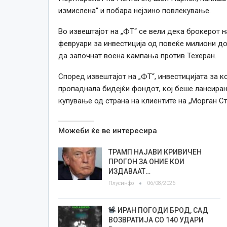
измислена“ и побара нејзино повлекување.
Во извештајот на „ФТ“ се вели дека брокерот н
февруари за инвестиција од повеќе милиони д
да започнат воена кампања против Техеран.
Според извештајот на „ФТ“, инвестицијата за к
пропаднала бидејќи фондот, кој беше лансиран 
купување од страна на клиентите на „Морган Ст
Можеби ќе ве интересира
ТРАМП НАЈАВИ КРИВИЧЕН
ПРОГОН ЗА ОНИЕ КОИ
ИЗДАВААТ…
Плусинфо
06/08/2026
ИРАН ПОГОДИ БРОД, САД
ВОЗВРАТИЈА СО 140 УДАРИ