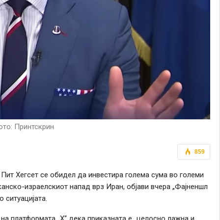
то: Принтскрин
859
Пит Хегсет се обидел да инвестира голема сума во големи
анско-израелскиот напад врз Иран, објави вчера „Фајненшл
о ситуацијата.
на платформата „X“ дека приказната е „целосно лажна и