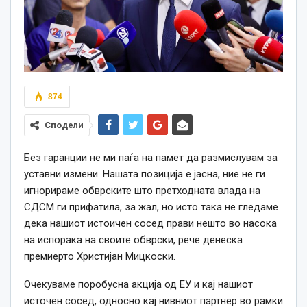
874
Сподели
Без гаранции не ми паѓа на памет да размислувам за
уставни измени. Нашата позиција е јасна, ние не ги
игнорираме обврските што претходната влада на
СДСМ ги прифатила, за жал, но исто така не гледаме
дека нашиот истоичен сосед прави нешто во насока
на испорака на своите обврски, рече денеска
премиерто Христијан Мицкоски.
Очекуваме поробусна акција од ЕУ и кај нашиот
источен сосед, односно кај нивниот партнер во рамки