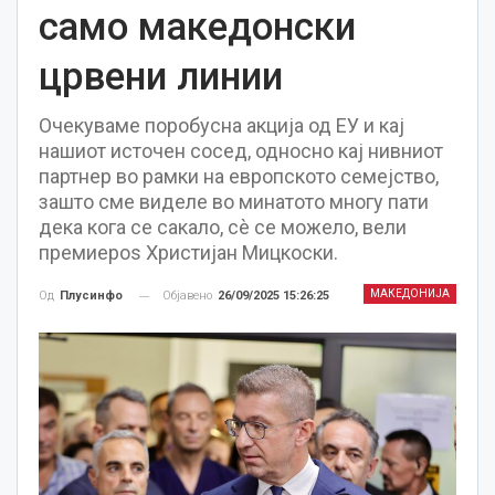
само македонски
црвени линии
Очекуваме поробусна акција од ЕУ и кај
нашиот источен сосед, односно кај нивниот
партнер во рамки на европското семејство,
зашто сме виделе во минатото многу пати
дека кога се сакало, сè се можело, вели
премиероѕ Христијан Мицкоски.
МАКЕДОНИЈА
Објавено
26/09/2025 15:26:25
Од
Плусинфо