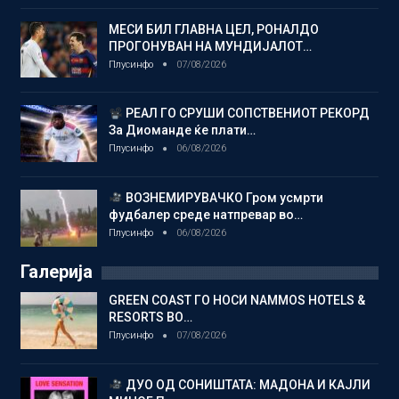
МЕСИ БИЛ ГЛАВНА ЦЕЛ, РОНАЛДО
ПРОГОНУВАН НА МУНДИЈАЛОТ…
Плусинфо
07/08/2026
РЕАЛ ГО СРУШИ СОПСТВЕНИОТ РЕКОРД
За Диоманде ќе плати…
Плусинфо
06/08/2026
ВОЗНЕМИРУВАЧКО Гром усмрти
фудбалер среде натпревар во…
Плусинфо
06/08/2026
Галерија
GREEN COAST ГО НОСИ NAMMOS HOTELS &
RESORTS ВО…
Плусинфо
07/08/2026
ДУО ОД СОНИШТАТА: МАДОНА И КАЈЛИ