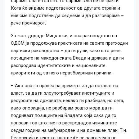
бараме, ова е тоа што го бараме. Ова се се факти.
Кога ќе видиме подготвеност од другата страна и
ние сме подготвени да седнеме и да разговараме –
рече премиерот.
За жал, додаде Мицкоски, и ова раководство на
СДСМ ја продолжува практиката на своите претходни
партиски раководства – да ги руши, како што рече,
позициите на македонската Влада и држава и да ги
распродава идентитетските и националните
приоритети од за него неразбвирливи причини.
– Ако ова го правеа на времето, за да останат на
власт, за да ги злоупотребуваат институциите и
ресурсите на државата, некако ги разбирав, но сега,
како опозиција, не разбирам зошто мора да ги
подриваат позициите на Владата која сака да го
поправи тоа што тие го распродадоа изминатите
седум години на меѓународен и на домашен план. Т.н.
Резолуција и текстот внатре ќе се разгледува по