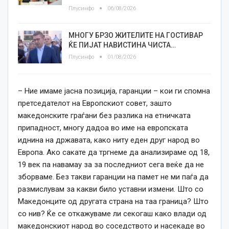
Плусинфо
06/08/2026
МНОГУ БРЗО ЖИТЕЛИТЕ НА ГОСТИВАР
ЌЕ ПИЈАТ НАВИСТИНА ЧИСТА…
Плусинфо
01/08/2026
– Ние имаме јасна позиција, гаранции – кои ги спомна
претседателот на Европскиот совет, зашто
македонските граѓани без разлика на етничката
припадност, многу дадоа во име на европската
иднина на државата, како ниту еден друг народ во
Европа. Ако сакате да тргнеме да анализираме од 18,
19 век па навамау за за последниот сега веќе да не
зборваме. Без такви гаранции на памет не ми паѓа да
размислувам за какви било уставни измени. Што со
Македонците од другата страна на таа граница? Што
со нив? Ќе се откажуваме ли секогаш како влади од
македонскиот народ во соседството и насекаде во