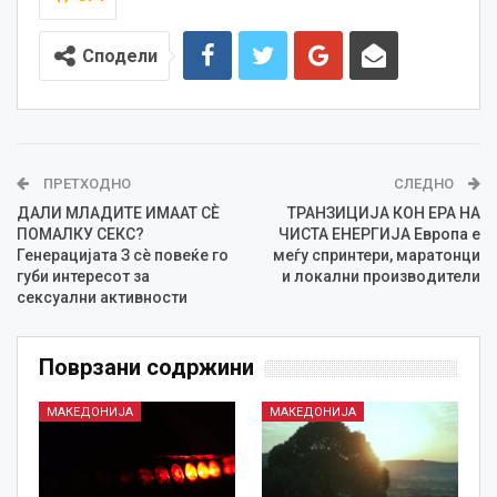
Сподели
ПРЕТХОДНО
СЛЕДНО
ДАЛИ МЛАДИТЕ ИМААТ СЀ
ТРАНЗИЦИЈА КОН EРА НА
ПОМАЛКУ СЕКС?
ЧИСТА ЕНЕРГИЈА Европа е
Генерацијата З сè повеќе го
меѓу спринтери, маратонци
губи интересот за
и локални производители
сексуални активности
Поврзани содржини
МАКЕДОНИЈА
МАКЕДОНИЈА