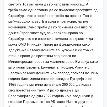
светот? Тоа јас нема да го направам никогаш. А
треба само едноставно да се применат пресудите од
Стразбур, ништо повеќе не треба да прават. Тоа е
меѓународно право, Бугарија е потписник на тие
конвенции. Само треба да го применат она што го
донел Европскиот суд за човекови права во
Стразбур што е и европска темелна вредност – да
може ОМО Илинден Пирин да функционира како
здружение на Македонците во Бугарија и со тоа ќе
стекне право да претстави свој човек во
Министерскиот совет за малцинства во Бугарија како
што имаат Евреите, Ерменците, Турците, Ромите,…
Заслужиле Македонците кои според пописот во 1956
година биле мнозинство во западна Бугарија, а во
1965 година магично исчезнале 200 000, да имаат
свој претставник таму. И јасно држење до
Резолуцијата од јули 2022 година која заеднички ја
гласаше Парламентот со 95 гласа. Ништо друго не