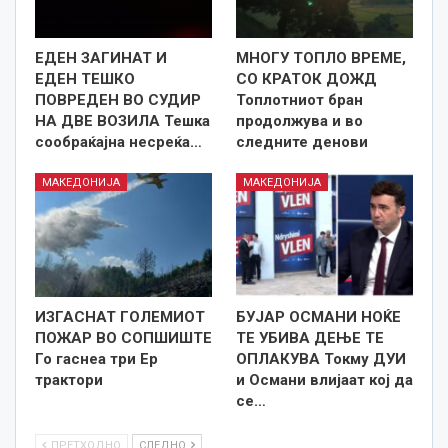
ЕДЕН ЗАГИНАТ И
МНОГУ ТОПЛО ВРЕМЕ,
ЕДЕН ТЕШКО
СО КРАТОК ДОЖД
ПОВРЕДЕН ВО СУДИР
Топлотниот бран
НА ДВЕ ВОЗИЛА Тешка
продолжува и во
сообраќајна несреќа…
следните денови
МАКЕДОНИЈА
МАКЕДОНИЈА
ИЗГАСНАТ ГОЛЕМИОТ
БУЈАР ОСМАНИ НОЌЕ
ПОЖАР ВО СОПШИШТЕ
ТЕ УБИВА ДЕЊЕ ТЕ
Го гаснеа три Ер
ОПЛАКУВА Токму ДУИ
трактори
и Османи влијаат кој да
се…
ПРЕТХОДНО
СЛЕДНО