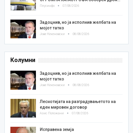
Плусинфо
07/08/2026
Задоцнив, но ја исполнив желбата на
мојот татко
Јове Кекеновски
08/08/2026
Колумни
Задоцнив, но ја исполнив желбата на
мојот татко
Јове Кекеновски
08/08/2026
Леснотијата на разградувањетото на
еден мировен договор
Азис Положани
07/08/2026
Исправена земја