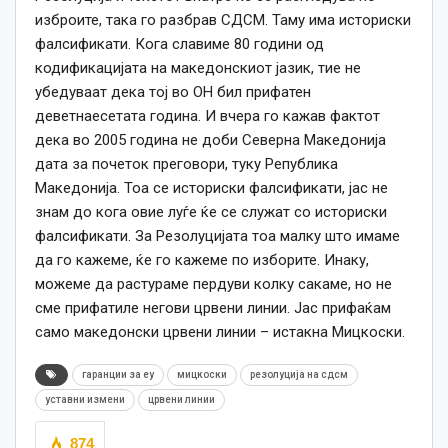
изброите, така го разбрав СДСМ. Таму има историски
фалсификати. Кога славиме 80 години од
кодификацијата на македонскиот јазик, тие не
убедуваат дека тој во ОН бил прифатен
деветнаесетата година. И вчера го кажав фактот
дека во 2005 година не доби Северна Македонија
дата за почеток преговори, туку Република
Македонија. Тоа се историски фалсификати, јас не
знам до кога овие луѓе ќе се служат со историски
фалсификати. За Резолуцијата тоа малку што имаме
да го кажеме, ќе го кажеме по изборите. Инаку,
можеме да растураме пердуви колку сакаме, но не
сме прифатиле негови црвени линии. Јас прифаќам
само македонски црвени линии – истакна Мицкоски.
гаранции за еу
мицкоски
резолуција на сдсм
уставни измени
црвени линии
874