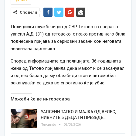
Сподели
Полициски службеници од СВР Тетово го вчера го
уапсил А.Д. (31) од тетовско, откако против него била
поднесена пријава за сериозни закани кон неговата
невенчана партнерка.
Според информациите од полицијата, 36-годишната
жена од Тетово пријавила дека мажот ѝ се заканувал
и од неа барал да му обезбеди стан и автомобил,
заканувајќи се дека во спротивно ќе ја убие.
Можеби ќе ве интересира
УАПСЕНИ ТАТКО И МАЈКА ОД ВЕЛЕС,
НИВНИТЕ 5 ДЕЦА ГИ ПРЕЗЕДЕ…
Плусинфо
08/08/2026