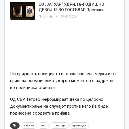
СО „ЈАГУАР“ УДРИЛ 8-ГОДИШНО
ДЕВОЈЧЕ ВО ГОСТИВАР Прегазен…
Плусинфо
08/08/2026
По пријавата, полицијата веднаш презела мерки и го
привела осомничениот, кој во моментов е задржан
во полициска станица.
Од СВР Тетово информираат дека по целосно
документирање на случајот против него ќе биде
поднесена соодветна пријава.
закани
мвр
полиција
приведен