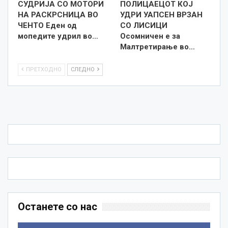
СУДРИЈА СО МОТОРИ
ПОЛИЦАЕЦОТ КОЈ
НА РАСКРСНИЦА ВО
УДРИ УАПСЕН ВРЗАН
ЧЕНТО Еден од
СО ЛИСИЦИ
мопедите удрил во…
Осомничен е за
Малтретирање во…
ПРЕТХОДНО
СЛЕДНО
Останете со нас