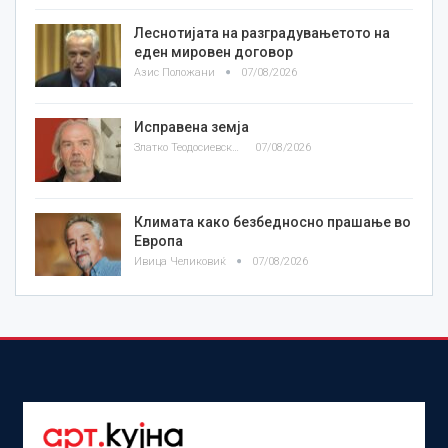
Леснотијата на разградувањетото на
еден мировен договор
Азис Положани
07/08/2026
Исправена земја
Златко Теодосиевски
07/08/2026
Климата како безбедносно прашање во
Европа
Ивица Челиковиќ
07/08/2026