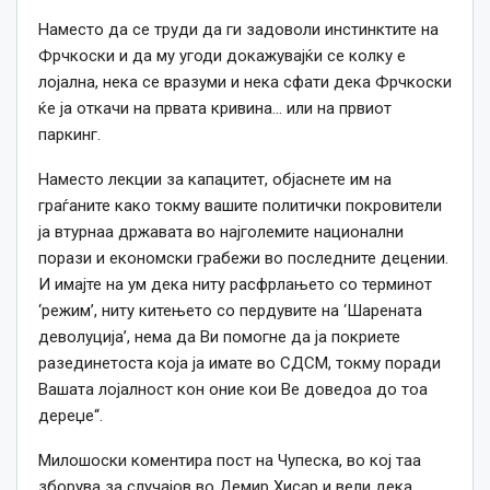
Наместо да се труди да ги задоволи инстинктите на
Фрчкоски и да му угоди докажувајќи се колку е
лојална, нека се вразуми и нека сфати дека Фрчкоски
ќе ја откачи на првата кривина… или на првиот
паркинг.
Наместо лекции за капацитет, објаснете им на
граѓаните како токму вашите политички покровители
ја втурнаа државата во најголемите национални
порази и економски грабежи во последните децении.
И имајте на ум дека ниту расфрлањето со терминот
‘режим’, ниту китењето со пердувите на ‘Шарената
деволуција’, нема да Ви помогне да ја покриете
разединетоста која ја имате во СДСМ, токму поради
Вашата лојалност кон оние кои Ве доведоа до тоа
дереџе“.
Милошоски коментира пост на Чупеска, во кој таа
зборува за случајов во Демир Хисар и вели дека