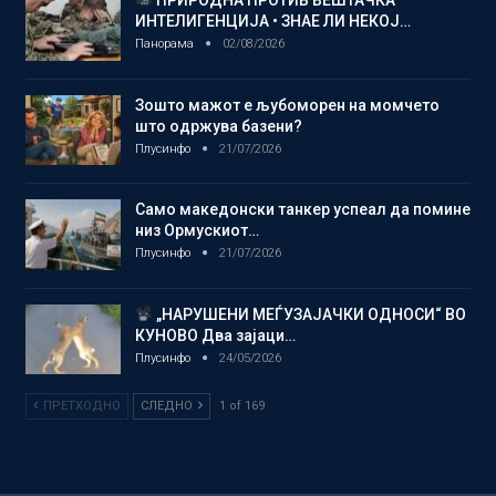
ИНТЕЛИГЕНЦИЈА • ЗНАЕ ЛИ НЕКОЈ…
Панорама
02/08/2026
Зошто мажот е љубоморен на момчето
што одржува базени?
Плусинфо
21/07/2026
Само македонски танкер успеал да помине
низ Ормускиот…
Плусинфо
21/07/2026
„НАРУШЕНИ МЕЃУЗАЈАЧКИ ОДНОСИ“ ВО
КУНОВО Два зајаци…
Плусинфо
24/05/2026
ПРЕТХОДНО
СЛЕДНО
1 of 169