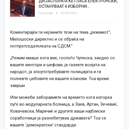
ДИЈАСПОРАТА ЌЕ ГЛАСА ЕЛЕКТРОНСКИ,
ОСТАНУВААТ 6 ИЗБОРНИ…
Плусинфо
29/06/2026
Коментирајќи ги нејзините тези на тема „режимот“,
Милошоски директно и се обраќа на
потпретседателката на СДСМ:”
„Режим имаше кога вие, госпоѓо Чупеска, заедно со
вашите ментори и шефови, ја газевте волјата на
народот, ја злоупотребувавте полицијата и ги
полневте џебовите на вашите кланови. Тоа време
заврши.
Или можеби заборавивте на времето кога изгoреа
луѓе во модуларната болница, а Заев, Артан, Зечевиќ,
Ковачевски, Маричиќ и другите ваши најблиски
соработници ја разнебитуваа државата? Тоа се
вашите ‘демократски’ стандарди.