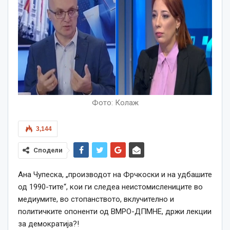
Фото: Колаж
3,144
Сподели
Ана Чупеска, „производот на Фрчкоски и на удбашите
од 1990-тите“, кои ги следеа неистомислениците во
медиумите, во стопанството, вклучително и
политичките опоненти од ВМРО-ДПМНЕ, држи лекции
за демократија?!