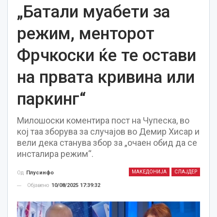
„Батали муабети за
режим, менторот
Фрчкоски ќе те остави
на првата кривина или
паркинг“
Милошоски коментира пост на Чупеска, во
кој таа зборува за случајов во Демир Хисар и
вели дека станува збор за „очаен обид да се
инсталира режим“.
МАКЕДОНИЈА
СЛАЈДЕР
Од
Плусинфо
Објавено
10/08/2025 17:39:32