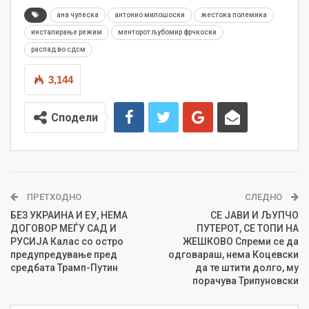
ана чупеска
антонио милошоски
жестока полемика
инсталирање режим
менторот љубомир фрчкоски
распад во сдсм
3,144
Сподели
ПРЕТХОДНО
СЛЕДНО
БЕЗ УКРАИНА И ЕУ, НЕМА
СЕ ЈАВИ И ЉУПЧО
ДОГОВОР МЕЃУ САД И
ПУТЕРОТ, СЕ ТОПИ НА
РУСИЈА Калас со остро
ЖЕШКОВО Спреми се да
предупредување пред
одговараш, нема Коцевски
средбата Трамп-Путин
да те штити долго, му
порачува Трипуновски