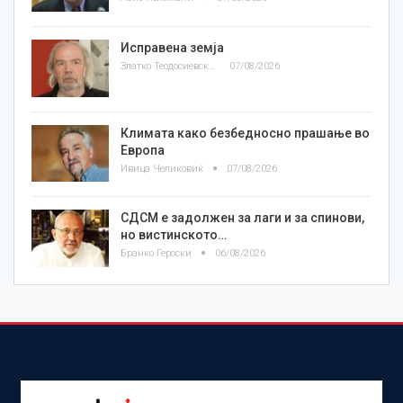
Исправена земја
Златко Теодосиевски
07/08/2026
Климата како безбедносно прашање во
Европа
Ивица Челиковиќ
07/08/2026
СДСМ е задолжен за лаги и за спинови,
но вистинското…
Бранко Героски
06/08/2026