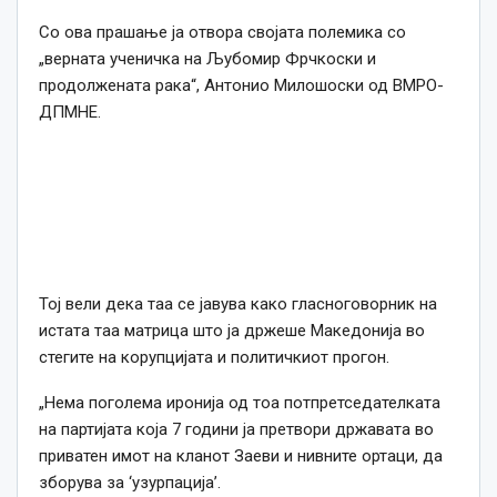
Со ова прашање ја отвора својата полемика со
„верната ученичка на Љубомир Фрчкоски и
продолжената рака“, Антонио Милошоски од ВМРО-
ДПМНЕ.
Тој вели дека таа се јавува како гласноговорник на
истата таа матрица што ја држеше Македонија во
стегите на корупцијата и политичкиот прогон.
„Нема поголема иронија од тоа потпретседателката
на партијата која 7 години ја претвори државата во
приватен имот на кланот Заеви и нивните ортаци, да
зборува за ‘узурпација’.