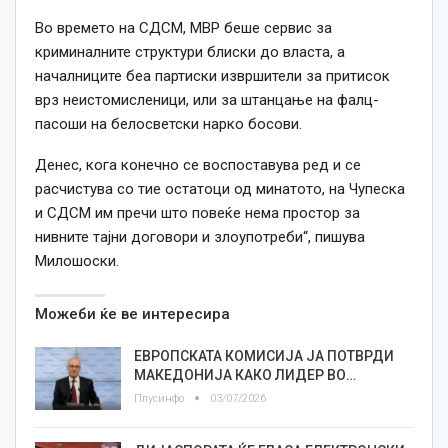
Во времето на СДСМ, МВР беше сервис за
криминалните структури блиски до власта, а
началниците беа партиски извршители за притисок
врз неистомисленици, или за штанцање на фалц-
пасоши на белосветски нарко босови.
Денес, кога конечно се воспоставува ред и се
расчистува со тие остатоци од минатото, на Чупеска
и СДСМ им пречи што повеќе нема простор за
нивните тајни договори и злоупотреби“, пишува
Милошоски.
Можеби ќе ве интересира
ЕВРОПСКАТА КОМИСИЈА ЈА ПОТВРДИ
МАКЕДОНИЈА КАКО ЛИДЕР ВО…
Плусинфо
03/07/2026