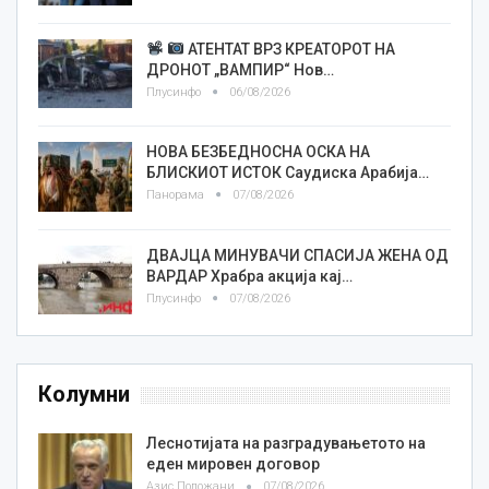
АТЕНТАТ ВРЗ КРЕАТОРОТ НА
ДРОНОТ „ВАМПИР“ Нов…
Плусинфо
06/08/2026
НОВА БЕЗБЕДНОСНА ОСКА НА
БЛИСКИОТ ИСТОК Саудиска Арабија…
Панорама
07/08/2026
ДВАЈЦА МИНУВАЧИ СПАСИЈА ЖЕНА ОД
ВАРДАР Храбра акција кај…
Плусинфо
07/08/2026
Колумни
Леснотијата на разградувањетото на
еден мировен договор
Азис Положани
07/08/2026