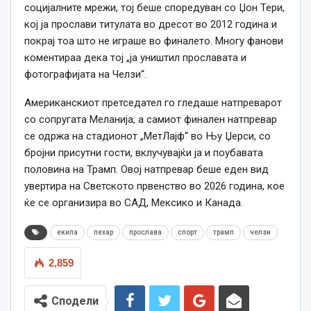
социјалните мрежи, тој беше споредуван со Џон Тери,
кој ја прослави титулата во дресот во 2012 година и
покрај тоа што не играше во финалето. Многу фанови
коментираа дека тој „ја уништил прославата и
фотографијата на Челзи“.
Американскиот претседател го гледаше натпреварот
со сопругата Меланија, а самиот финален натпревар
се одржа на стадионот „МетЛајф“ во Њу Џерси, со
бројни присутни гости, вклучувајќи ја и поубавата
половина на Трамп. Овој натпревар беше еден вид
увертира на Светското првенство во 2026 година, кое
ќе се организира во САД, Мексико и Канада.
екипа
пехар
прослава
спорт
трамп
челзи
2,859
Сподели