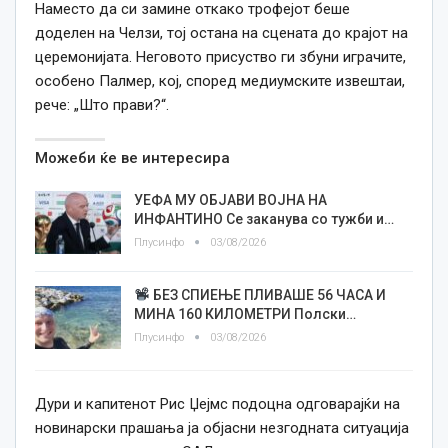
Наместо да си замине откако трофејот беше
доделен на Челзи, тој остана на сцената до крајот на
церемонијата. Неговото присуство ги збуни играчите,
особено Палмер, кој, според медиумските извештаи,
рече: „Што прави?“.
Можеби ќе ве интересира
УЕФА МУ ОБЈАВИ ВОЈНА НА
ИНФАНТИНО Се заканува со тужби и…
Плусинфо
03/08/2026
БЕЗ СПИЕЊЕ ПЛИВАШЕ 56 ЧАСА И
МИНА 160 КИЛОМЕТРИ Полски…
Плусинфо
03/08/2026
Дури и капитенот Рис Џејмс подоцна одговарајќи на
новинарски прашања ја објасни незгодната ситуација