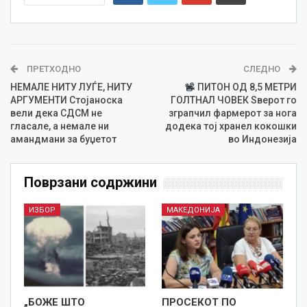
ПРЕТХОДНО
СЛЕДНО
НЕМАЛЕ НИТУ ЛУЃЕ, НИТУ
ПИТОН ОД 8,5 МЕТРИ
АРГУМЕНТИ Стојаноска
ГОЛТНАЛ ЧОВЕК Ѕверот го
вели дека СДСМ не
зграпчил фармерот за нога
гласале, а немале ни
додека тој хранел кокошки
амандмани за буџетот
во Индонезија
Поврзани содржини
ИЗБОР
МАКЕДОНИЈА
„БОЖЕ ШТО
ПРОСЕКОТ ПО