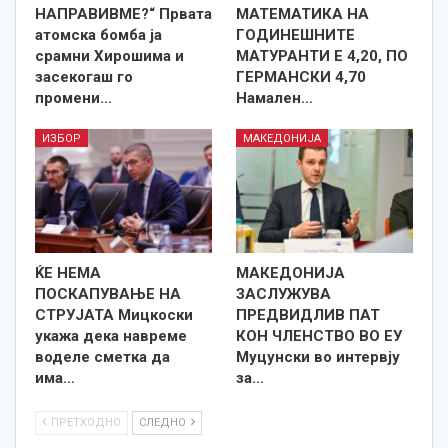
НАПРАВИВМЕ?“ Првата
МАТЕМАТИКА НА
атомска бомба ја
ГОДИНЕШНИТЕ
срамни Хирошима и
МАТУРАНТИ Е 4,20, ПО
засекогаш го
ГЕРМАНСКИ 4,70
промени…
Намален…
ИЗБОР
МАКЕДОНИЈА
ЌЕ НЕМА
МАКЕДОНИЈА
ПОСКАПУВАЊЕ НА
ЗАСЛУЖУВА
СТРУЈАТА Мицкоски
ПРЕДВИДЛИВ ПАТ
укажа дека навреме
КОН ЧЛЕНСТВО ВО ЕУ
воделе сметка да
Муцунски во интервју
има…
за…
ПРЕТХОДНО
СЛЕДНО