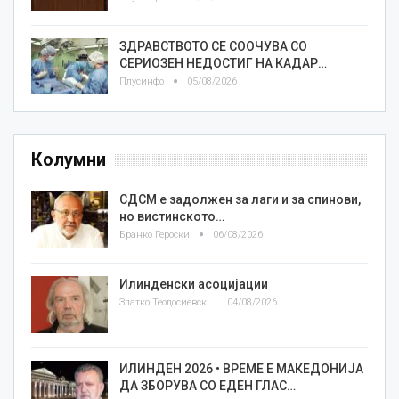
ЗДРАВСТВОТО СЕ СООЧУВА СО
СЕРИОЗЕН НЕДОСТИГ НА КАДАР…
Плусинфо
05/08/2026
Колумни
СДСМ е задолжен за лаги и за спинови,
но вистинското…
Бранко Героски
06/08/2026
Илинденски асоцијации
Златко Теодосиевски
04/08/2026
ИЛИНДЕН 2026 • ВРЕМЕ Е МАКЕДОНИЈА
ДА ЗБОРУВА СО ЕДЕН ГЛАС…