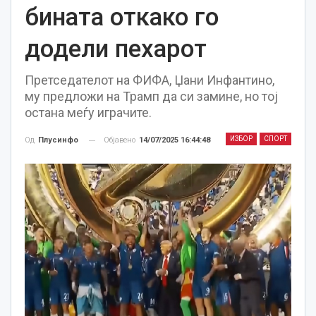
бината откако го
додели пехарот
Претседателот на ФИФА, Џани Инфантино,
му предложи на Трамп да си замине, но тој
остана меѓу играчите.
ИЗБОР
СПОРТ
Објавено
14/07/2025 16:44:48
Од
Плусинфо