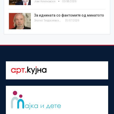
Јове Кекеновски
03/08/2026
За иднината со фантомите од минатото
Златко Теодосиевски
31/07/2026