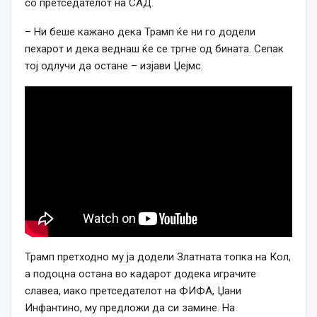
со претседателот на САД.
– Ни беше кажано дека Трамп ќе ни го додели
пехарот и дека веднаш ќе се тргне од бината. Сепак
тој одлучи да остане – изјави Џејмс.
Трамп претходно му ја додели Златната топка на Кол,
а подоцна остана во кадарот додека играчите
славеа, иако претседателот на ФИФА, Џани
Инфантино, му предложи да си замине. На