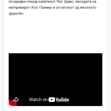
позирајќи покрај капитенот Рис Џејмс, ѕвездата на
натпреварот Кол Палмер и остатокот од веселото
друштво.