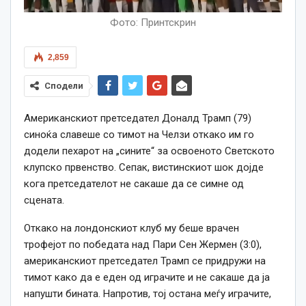
Фото: Принтскрин
2,859
Сподели
Американскиот претседател Доналд Трамп (79)
синоќа славеше со тимот на Челзи откако им го
додели пехарот на „сините“ за освоеното Светското
клупско првенство. Сепак, вистинскиот шок дојде
кога претседателот не сакаше да се симне од
сцената.
Откако на лондонскиот клуб му беше врачен
трофејот по победата над Пари Сен Жермен (3:0),
американскиот претседател Трамп се придружи на
тимот како да е еден од играчите и не сакаше да ја
напушти бината. Напротив, тој остана меѓу играчите,