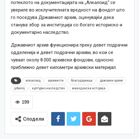
потеклото на документацијата на „Алкалоид“ се
увериле во исклучителната вредност на фондот што
го поседува Државниот архив, оценувајќи дека
станува збор за институција со богато историско и
документарно наследство.
Државниот архив функционира преку девет подрачни
одделенија и девет подрачни архиви, во кои се
чуваат околу 8.000 архивски фондови, односно
приближно девет километри архивски материјал.
алкалоид
архивисти
благодарница
државен архив
јубилеј
културно наследство
македонска историја
199
Сподели