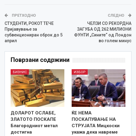
ПРЕТХОДНО
СЛЕДНО
СТУДЕНТИ, РОКОТ ТЕЧЕ
ЧЕЛЗИ СО РЕКОРДНА
Пријавување за
ЗАГУБА ОД 262 МИЛИОНИ
субвенциониран оброк до 5
ФУНТИ „Сините“ од Лондон
април
во голем минус
Поврзани содржини
БИЗНИС
ИЗБОР
ДОЛАРОТ ОСЛАБЕ,
ЌЕ НЕМА
ЗЛАТОТО ПОСКАПЕ
ПОСКАПУВАЊЕ НА
Благородниот метал
СТРУЈАТА Мицкоски
достигна
укажа дека навреме