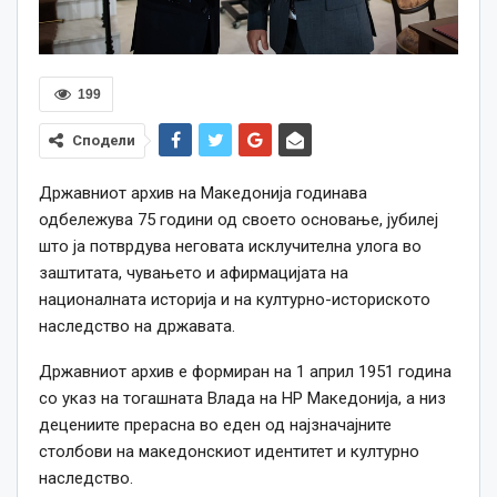
199
Сподели
Државниот архив на Македонија годинава
одбележува 75 години од своето основање, јубилеј
што ја потврдува неговата исклучителна улога во
заштитата, чувањето и афирмацијата на
националната историја и на културно-историското
наследство на државата.
Државниот архив е формиран на 1 април 1951 година
со указ на тогашната Влада на НР Македонија, а низ
децениите прерасна во еден од најзначајните
столбови на македонскиот идентитет и културно
наследство.