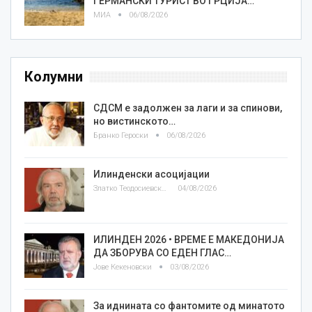
ГЕРМАНСКИ ТУРИСТ ВО ГРЦИЈА…
МИА
06/08/2026
Колумни
СДСМ е задолжен за лаги и за спинови,
но вистинското…
Бранко Героски
06/08/2026
Илинденски асоцијации
Златко Теодосиевски
04/08/2026
ИЛИНДЕН 2026 • ВРЕМЕ Е МАКЕДОНИЈА
ДА ЗБОРУВА СО ЕДЕН ГЛАС…
Јове Кекеновски
03/08/2026
За иднината со фантомите од минатото