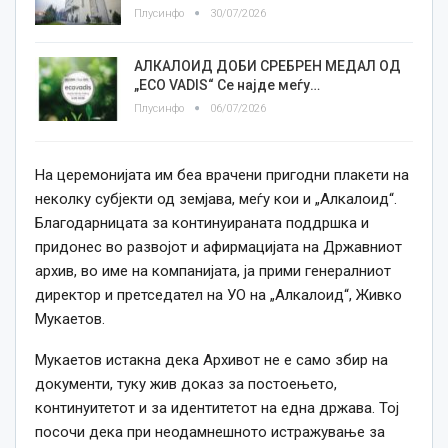
Плусинфо
30/07/2026
АЛКАЛОИД ДОБИ СРЕБРЕН МЕДАЛ ОД
„ECO VADIS“ Се најде меѓу…
Плусинфо
06/07/2026
На церемонијата им беа врачени пригодни плакети на
неколку субјекти од земјава, меѓу кои и „Алкалоид“.
Благодарницата за континуираната поддршка и
придонес во развојот и афирмацијата на Државниот
архив, во име на компанијата, ја прими генералниот
директор и претседател на УО на „Алкалоид“, Живко
Мукаетов.
Мукаетов истакна дека Архивот не е само збир на
документи, туку жив доказ за постоењето,
континуитетот и за идентитетот на една држава. Тој
посочи дека при неодамнешното истражување за