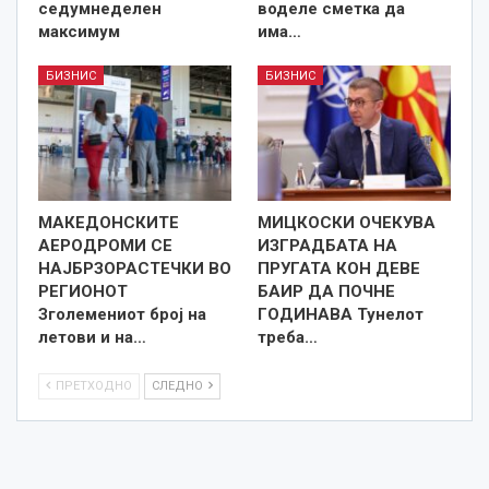
седумнеделен
воделе сметка да
максимум
има…
БИЗНИС
БИЗНИС
МАКЕДОНСКИТЕ
МИЦКОСКИ ОЧЕКУВА
АЕРОДРОМИ СЕ
ИЗГРАДБАТА НА
НАЈБРЗОРАСТЕЧКИ ВО
ПРУГАТА КОН ДЕВЕ
РЕГИОНОТ
БАИР ДА ПОЧНЕ
Зголемениот број на
ГОДИНАВА Тунелот
летови и на…
треба…
ПРЕТХОДНО
СЛЕДНО