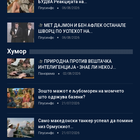
БУДВА Реакцијата на…
Плусинфо
06/08/2026
МЕТ ДАЈМОН И БЕН АФЛЕК ОСТАНАЛЕ
ШВОРЦ ПО УСПЕХОТ НА…
Плусинфо
06/08/2026
Хумор
ПРИРОДНА ПРОТИВ ВЕШТАЧКА
ИНТЕЛИГЕНЦИЈА • ЗНАЕ ЛИ НЕКОЈ…
Панорама
02/08/2026
Зошто мажот е љубоморен на момчето
што одржува базени?
Плусинфо
21/07/2026
Само македонски танкер успеал да помине
низ Ормускиот…
Плусинфо
21/07/2026