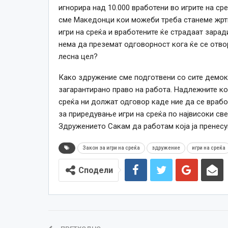
игнорира над 10.000 вработени во игрите на ср
сме Македонци кои можеби треба станеме жртв
игри на среќа и вработените ќе страдаат зара
нема да преземат одговорност кога ќе се отво
лесна цел?
Како здружение сме подготвени со сите демок
загарантирано право на работа. Надлежните ко
среќа ни должат одговор каде ние да се враб
за приредување игри на среќа по највисоки све
Здружението Сакам да работам која ја пренесу
Закон за игри на среќа
здружение
игри на среќа
Сподели