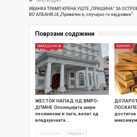
ПРЕТХОДНО
ИВАНКА ТРАМП КРЕНА УШТЕ „ПРАШИНА“ ЗА ОСТРО
ВО АЛБАНИЈА „Приватен е, случајно го најдовме“
Поврзани содржини
МАКЕДОНИЈА
БИЗНИС
ЖЕСТОК НАПАД ОД ВМРО-
ДОЛАРОТ
ДПМНЕ Опозицијата шири
ПОСКАПЕ 
песимизам и лаги, велат од
достигна
владејачката…
максиму
ПРЕТХОДНО
СЛЕДНО