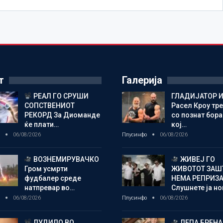
т
Галерија
РЕАЛ ГО СРУШИ
ГЛАДИЈАТОР И
СОПСТВЕНИОТ
Расел Кроу тр
РЕКОРД За Диоманде
со познат бора
ќе плати…
кој…
о
06/08/2026
Плусинфо
06/08/2026
ВОЗНЕМИРУВАЧКО
ЖИВЕЈ ГО
Гром усмрти
ЖИВОТОТ ЗАШ
фудбалер среде
НЕМА РЕПРИЗ
натпревар во…
Слушнете ја н
о
06/08/2026
Плусинфо
06/08/2026
ЛУДИЛО ВО
ЛЕПА БРЕНА