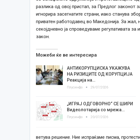
разлика од овој пристап, за Предлог законот з
игнорира засегнатите страни, иако станува збо
приватен работодавец во Македонија. За жал, 
секојдневно ја спроведуваме регулативата за 
закон.
Можеби ќе ве интересира
АНТИКОРУПЦИСКА УКАЖУВА
НА РИЗИЦИТЕ ОД КОРУПЦИЈА
Реакција на…
Плусинфо
29/07/2026
„ИГРАЈ ОДГОВОРНО“ СЕ ШИРИ
Видеолотарија со мрежа…
Плусинфо
20/07/2026
ветува решение. Ние испраќаме писма, протест