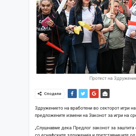
Протест на Здружени
Сподели
Здружението на вработени во секторот игри на
предложените измени на Законот за игри на ср
„Слушнавме дека Предлог законот за заштита 
со еснафските здруженија и претставниците од 