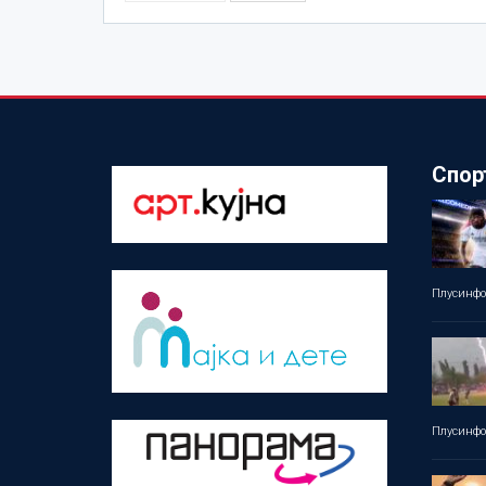
Спор
Плусинф
Плусинф