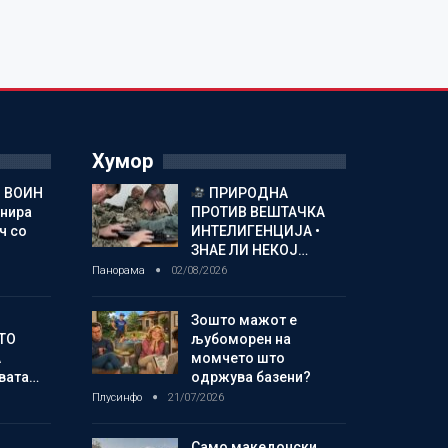
Хумор
 ВОИН
ПРИРОДНА
енира
ПРОТИВ ВЕШТАЧКА
ч со
ИНТЕЛИГЕНЦИЈА •
ЗНАЕ ЛИ НЕКОЈ…
Панорама
02/08/2026
Зошто мажот е
ТО
љубоморен на
А
момчето што
овата…
одржува базени?
Плусинфо
21/07/2026
Само македонски