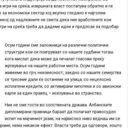
а игри на среќа, извршната власт постапува обратно и ги
р за економски сектор кој вкупно гледано е најголем
никој од надлежните не смета дека ние вработените кои
игри на среќа треба да дадеме идеи и предлози за подобар
Осум години сме заложници на различни политички
структури кои си поигруваат со нашите судбини тогаш
кога мислат дека може да печалат гласови преку
жртвување на нашите работни места. Осум години
живееме во грч, неизвесност, заедно со нашите семејства
се тресеме дали ќе останеме на улица, со нецелосно
исплатени кредити, со активирани хипотеки и со авионски
карти за еден правец – иселување во странство.
Ние не сме гости во сопствената држава. Албанските
дипломирани правници бараат да полагаат правосуден
испит на мајчиниот јазик, на највисоко ниво веднаш им се
ираме, нема никаков ефект. Власта треба да одговори, зошто