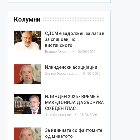
Колумни
СДСМ е задолжен за лаги и
за спинови, но
вистинското…
Бранко Героски
06/08/2026
Илинденски асоцијации
Златко Теодосиевски
04/08/2026
ИЛИНДЕН 2026 • ВРЕМЕ Е
МАКЕДОНИЈА ДА ЗБОРУВА
СО ЕДЕН ГЛАС…
Јове Кекеновски
03/08/2026
За иднината со фантомите
од минатото