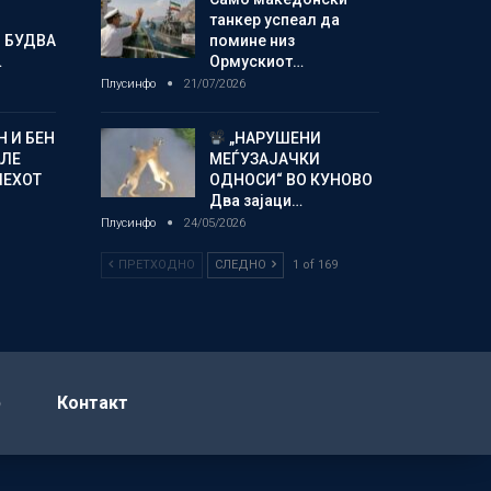
танкер успеал да
 БУДВА
помине низ
…
Ормускиот…
Плусинфо
21/07/2026
 И БЕН
„НАРУШЕНИ
АЛЕ
МЕЃУЗАЈАЧКИ
ПЕХОТ
ОДНОСИ“ ВО КУНОВО
Два зајаци…
Плусинфо
24/05/2026
ПРЕТХОДНО
СЛЕДНО
1 of 169
р
Контакт