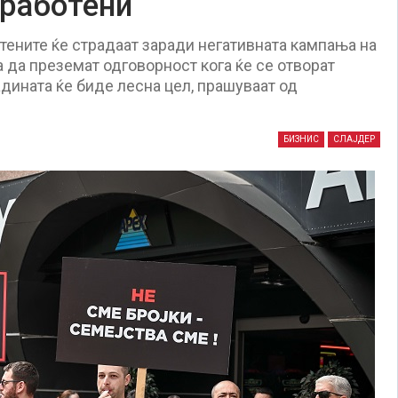
вработени
отените ќе страдаат заради негативната кампања на
 да преземат одговорност кога ќе се отворат
дината ќе биде лесна цел, прашуваат од
БИЗНИС
СЛАЈДЕР