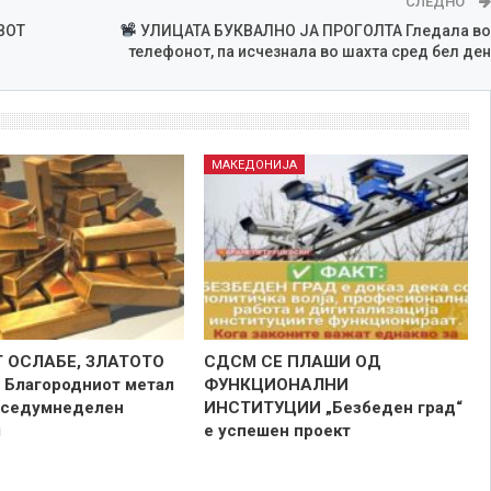
СЛЕДНО
ВОТ
УЛИЦАТА БУКВАЛНО ЈА ПРОГОЛТА Гледала во
телефонот, па исчезнала во шахта сред бел ден
МАКЕДОНИЈА
 ОСЛАБЕ, ЗЛАТОТО
СДСМ СЕ ПЛАШИ ОД
Благородниот метал
ФУНКЦИОНАЛНИ
 седумнеделен
ИНСТИТУЦИИ „Безбеден град“
м
е успешен проект