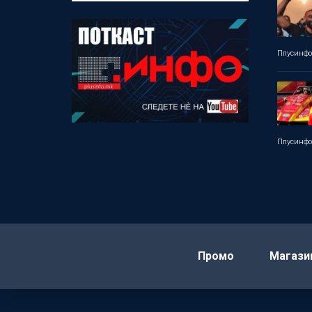
Плусинф
Плусинф
Промо
Магази