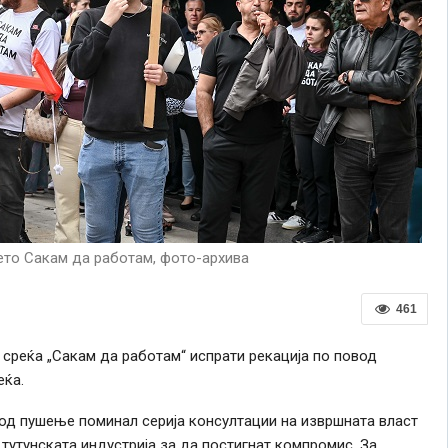
ето Сакам да работам, фото-архива
461
 среќа „Сакам да работам“ испрати рекација по повод
еќа.
од пушење поминал серија консултации на извршната власт
тутунската индустрија за да постигнат компромис. За