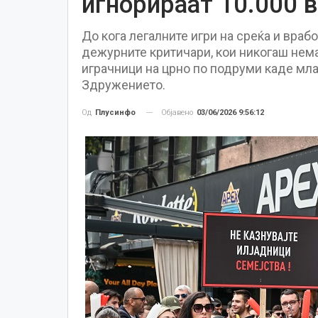
игнорираат 10.000 
До кога легалните игри на среќа и враб
дежурните критичари, кои никогаш нема
играчници на црно по подруми каде мла
Здружението.
Објавено
03/06/2026 9:56:12
Од
Плусинфо