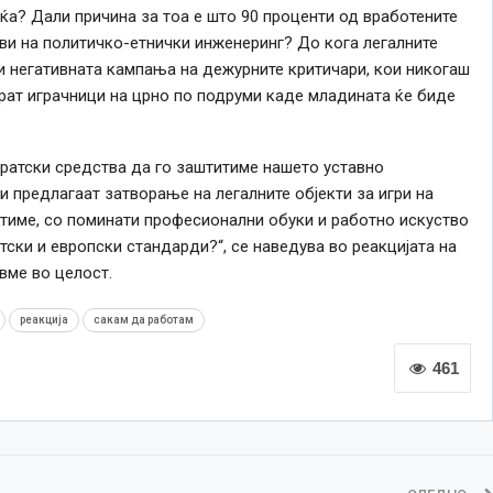
еќа? Дали причина за тоа е што 90 проценти од вработените
и на политичко-етнички инженеринг? До кога легалните
ди негативната кампања на дежурните критичари, кои никогаш
рат играчници на црно по подруми каде младината ќе биде
ратски средства да го заштитиме нашето уставно
и предлагаат затворање на легалните објекти за игри на
отиме, со поминати професионални обуки и работно искуство
тски и европски стандарди?“, се наведува во реакцијата на
вме во целост.
реакција
сакам да работам
461