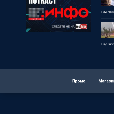
Плусинф
Плусинф
Промо
Магази