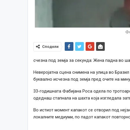
Фо
Сподели
счезна под земја за секунда: Жена падна во ш
Неверојатна сцена снимена на улица во Бразил 
буквално исчезна под земја пред очите на мину
33-годишната Фабијана Роса одела по тротоаро
одеднаш стапнала на шахта која изгледала зат
Во истиот момент капакот се отворил под нејз
локалните медиуми, по падот капакот повторно 