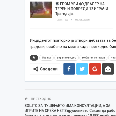
ГРОМ УБИ ФУДБАЛЕР НА
ТЕРЕН И ПОВРЕДИ 12 ИГРАЧИ
Трагедија…
Плусинфо
05/08/2026
Инцидентот повторно ја отвори дебатата за бе
градови, особено на места каде претходно бил
бразил
вирално видео
мобилен телефон
нес
Сподели
ПРЕТХОДНО
ЗОШТО ЗА ПУШЕЊЕТО ИМА КОНСУЛТАЦИИ, А ЗА
ИГРИТЕ НА СРЕЌА НЕ? Здружението Сакам да рабо
бара одговор зошто се игнорираат 10.000 вработе