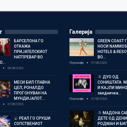
т
Галерија
БАРСЕЛОНА ГО
GREEN COAST 
ОТКАЖА
НОСИ NAMMOS
ПРИЈАТЕЛСКИОТ
HOTELS & RES
НАТПРЕВАР ВО
ВО…
О…
Плусинфо
07/08/2026
о
08/08/2026
ДУО ОД
МЕСИ БИЛ ГЛАВНА
СОНИШТАТА: 
ЦЕЛ, РОНАЛДО
И КАЈЛИ МИНО
ПРОГОНУВАН НА
заедничка…
МУНДИЈАЛОТ…
Плусинфо
07/08/2026
о
07/08/2026
МАДОНА СА
РЕАЛ ГО СРУШИ
ДЕТЕ ОД ДЕНИ
СОПСТВЕНИОТ
РОДМАН И БИ