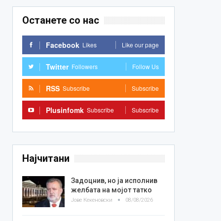
Останете со нас
Facebook
Likes
Like our page
Twitter
Followers
Follow Us
RSS
Subscribe
Subscribe
Plusinfomk
Subscribe
Subscribe
Најчитани
Задоцнив, но ја исполнив
желбата на мојот татко
Јове Кекеновски
08/08/2026