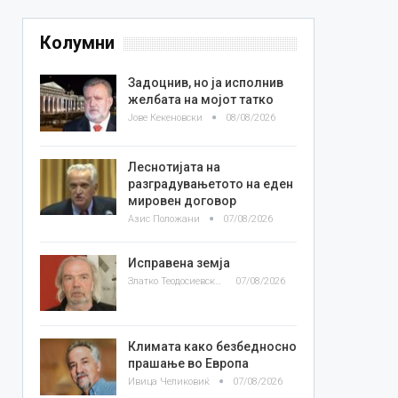
Колумни
Задоцнив, но ја исполнив
желбата на мојот татко
Јове Кекеновски
08/08/2026
Леснотијата на
разградувањетото на еден
мировен договор
Азис Положани
07/08/2026
Исправена земја
Златко Теодосиевски
07/08/2026
Климата како безбедносно
прашање во Европа
Ивица Челиковиќ
07/08/2026