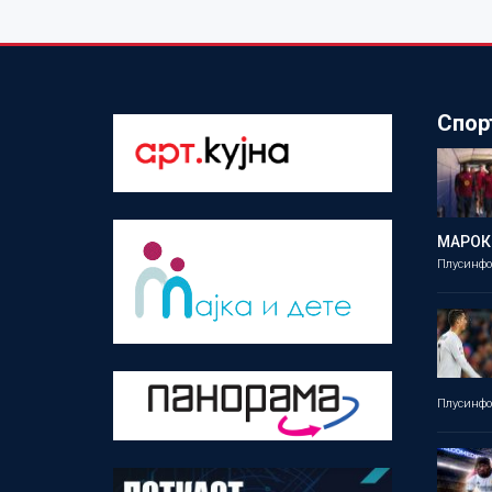
Спор
МАРОК
Плусинф
Плусинф