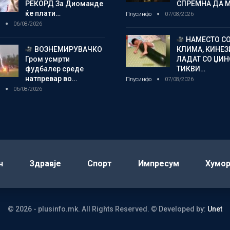
РЕКОРД За Диоманде
СПРЕМНА ДА 
ќе плати…
Плусинфо
07/08/2026
о
06/08/2026
НАМЕСТО С
ВОЗНЕМИРУВАЧКО
КЛИМА, КИНЕЗ
Гром усмрти
ЛАДАТ СО ЏИ
фудбалер среде
ТИКВИ…
натпревар во…
Плусинфо
07/08/2026
о
06/08/2026
н
Здравје
Спорт
Импресум
Хумо
© 2026 - plusinfo.mk. All Rights Reserved.
© Developed by:
Unet