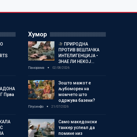
Хумор
ГО
ПРИРОДНА
ПРОТИВ ВЕШТАЧКА
ORTS
ИНТЕЛИГЕНЦИЈА •
ЗНАЕ ЛИ НЕКОЈ…
Панорама
02/08/2026
Зошто мажот е
МАДОНА
љубоморен на
Г Прва
момчето што
одржува базени?
Плусинфо
21/07/2026
КАЛА
Само македонски
С
танкер успеал да
ЛА
помине низ