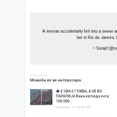
A woman accidentally fell into a sewer 
her in Rio de Janeiro, 
— Surajit (@s
Можеби ќе ве интересира
Е ОВА Е ГУЖВА, А НЕ ВО
ПАРАЛИЈА Вака изгледа кога
100.000…
Панорама
06/08/2026