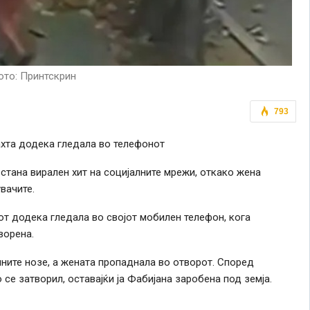
то: Принтскрин
793
ахта додека гледала во телефонот
стана вирален хит на социјалните мрежи, откако жена
вачите.
т додека гледала во својот мобилен телефон, кога
ворена.
ините нозе, а жената пропаднала во отворот. Според
се затворил, оставајќи ја Фабијана заробена под земја.