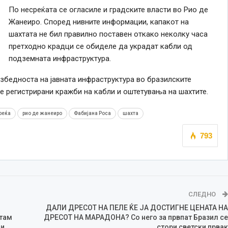
По несреќата се огласиле и градските власти во Рио де
Жанеиро. Според нивните информации, капакот на
шахтата не бил правилно поставен откако неколку часа
претходно крадци се обиделе да украдат кабли од
подземната инфраструктура.
збедноста на јавната инфраструктура во бразилските
е регистрирани кражби на кабли и оштетувања на шахтите.
реќа
рио де жанеиро
Фабијана Роса
шахта
793
СЛЕДНО
ДАЛИ ДРЕСОТ НА ПЕЛЕ ЌЕ ЈА ДОСТИГНЕ ЦЕНАТА НА
там
ДРЕСОТ НА МАРАДОНА? Со него за првпат Бразил се
ни
стори светски првак