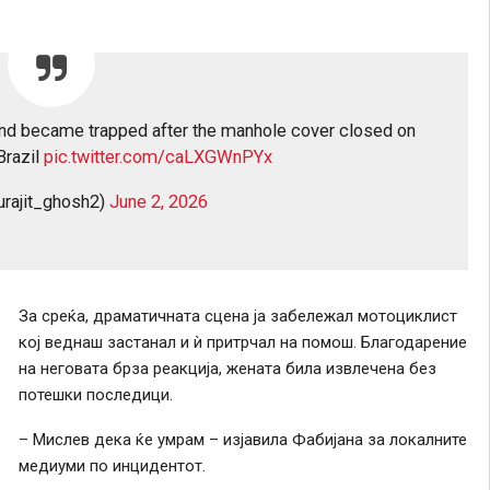
and became trapped after the manhole cover closed on
Brazil
pic.twitter.com/caLXGWnPYx
urajit_ghosh2)
June 2, 2026
За среќа, драматичната сцена ја забележал мотоциклист
кој веднаш застанал и ѝ притрчал на помош. Благодарение
на неговата брза реакција, жената била извлечена без
потешки последици.
– Мислев дека ќе умрам – изјавила Фабијана за локалните
медиуми по инцидентот.