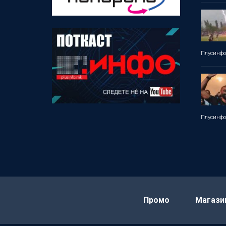
Плусинф
Плусинф
Промо
Магази