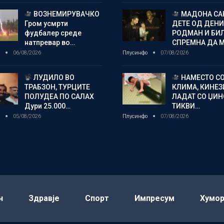
ВОЗНЕМИРУВАЧКО
МАДОНА СА
Гром усмрти
ДЕТЕ ОД ДЕНИ
фудбалер среде
РОДМАН И БИ
натпревар во…
СПРЕМНА ДА 
о
06/08/2026
Плусинфо
07/08/2026
ЛУДИЛО ВО
НАМЕСТО С
ТРАБЗОН, ТУРЦИТЕ
КЛИМА, КИНЕЗ
ПОЛУДЕА ПО САЛАХ
ЛАДАТ СО ЏИ
Дури 25.000…
ТИКВИ…
о
05/08/2026
Плусинфо
07/08/2026
н
Здравје
Спорт
Импресум
Хумо