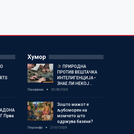
Хумор
ГО
ПРИРОДНА
ПРОТИВ ВЕШТАЧКА
ORTS
ИНТЕЛИГЕНЦИЈА •
ЗНАЕ ЛИ НЕКОЈ…
Панорама
02/08/2026
Зошто мажот е
МАДОНА
љубоморен на
Г Прва
момчето што
одржува базени?
Плусинфо
21/07/2026