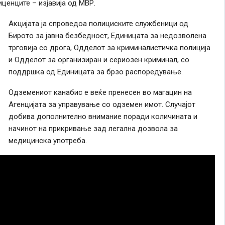
иценците – изјавија од МВР.
Акцијата ја спроведоа полициските службеници од
Бирото за јавна безбедност, Единицата за недозволена
трговија со дрога, Одделот за криминалистичка полиција
и Одделот за организиран и сериозен криминал, со
поддршка од Единицата за брзо распоредување.
Одземениот канабис е веќе пренесен во магацин на
Агенцијата за управување со одземен имот. Случајот
добива дополнително внимание поради количината и
начинот на прикривање зад легална дозвола за
медицинска употреба.