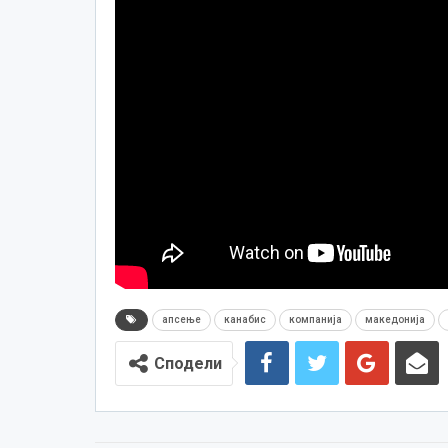
апсење
канабис
компанија
македонија
Сподели