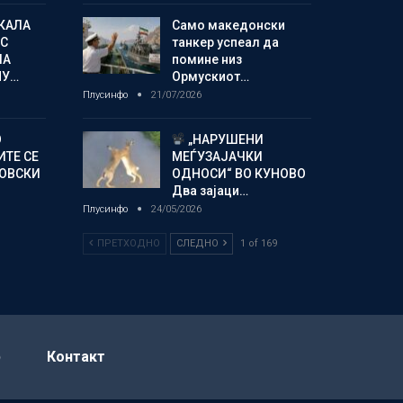
КАЛА
Само македонски
С
танкер успеал да
ЛА
помине низ
МУ…
Ормускиот…
Плусинфо
21/07/2026
О
„НАРУШЕНИ
ИТЕ СЕ
МЕЃУЗАЈАЧКИ
НОВСКИ
ОДНОСИ“ ВО КУНОВО
Два зајаци…
Плусинфо
24/05/2026
ПРЕТХОДНО
СЛЕДНО
1 of 169
р
Контакт