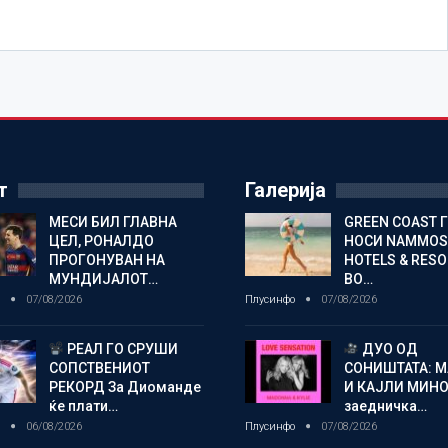
т
Галерија
МЕСИ БИЛ ГЛАВНА
GREEN COAST 
ЦЕЛ, РОНАЛДО
НОСИ NAMMOS
ПРОГОНУВАН НА
HOTELS & RES
МУНДИЈАЛОТ…
ВО…
о
07/08/2026
Плусинфо
07/08/2026
РЕАЛ ГО СРУШИ
ДУО ОД
СОПСТВЕНИОТ
СОНИШТАТА: 
РЕКОРД За Диоманде
И КАЈЛИ МИНО
ќе плати…
заедничка…
о
06/08/2026
Плусинфо
07/08/2026