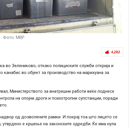
Фото: МВР
4,282
ска во Зелениково, откако полициските служби открија и
то канабис во објект за производство на марихуана за
вувал, Министерството за внатрешни работи веќе поднесе
онтрола на опојни дроги и психотропни супстанции, поради
ето.
надвор од дозволените рамки. И покрај тоа што лицето се
, утврдено е кршење на законските одредби. Ќе има нула