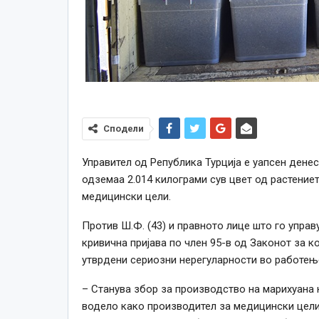
Сподели
Управител од Република Турција е уапсен дене
одземаа 2.014 килограми сув цвет од растение
медицински цели.
Против Ш.Ф. (43) и правното лице што го упра
кривична пријава по член 95-в од Законот за к
утврдени сериозни нерегуларности во работењ
– Станува збор за производство на марихуана 
водело како производител за медицински цели