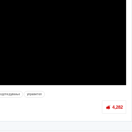
одгледување
управител
4,282