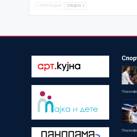
ПРЕТХОДНО
СЛЕДНО
Спор
Плусинф
Плусинф