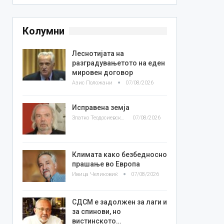
Колумни
Леснотијата на
разградувањетото на еден
мировен договор
Азис Положани
07/08/2026
Исправена земја
Златко Теодосиевски
07/08/2026
Климата како безбедносно
прашање во Европа
Ивица Челиковиќ
07/08/2026
СДСМ е задолжен за лаги и
за спинови, но
вистинското…