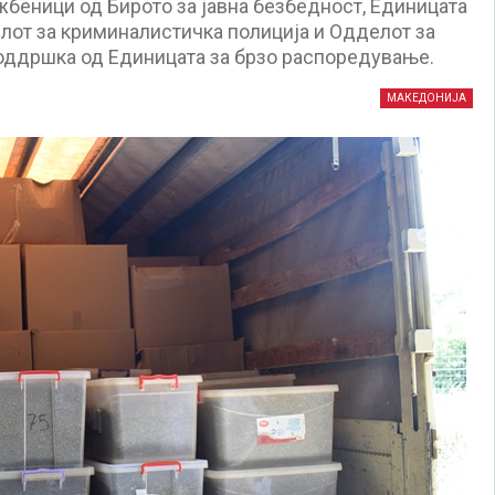
жбеници од Бирото за јавна безбедност, Единицата
елот за криминалистичка полиција и Одделот за
поддршка од Единицата за брзо распоредување.
МАКЕДОНИЈА