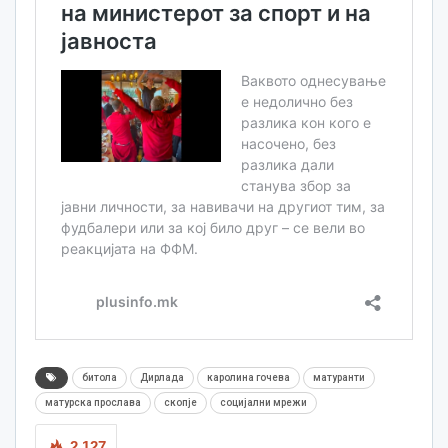
битола
Дирлада
каролина гочева
матуранти
матурска прослава
скопје
социјални мрежи
2,127