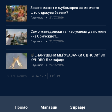
Зошто мажот е љубоморен на момчето
што одржува базени?
Плусинфо
21/07/2026
Само македонски танкер успеал да помине
низ Ормускиот…
Плусинфо
21/07/2026
„НАРУШЕНИ МЕЃУЗАЈАЧКИ ОДНОСИ“ ВО
КУНОВО Два зајаци…
Плусинфо
24/05/2026
ПРЕТХОДНО
СЛЕДНО
1 of 169
Промо
Магазин
Здравје