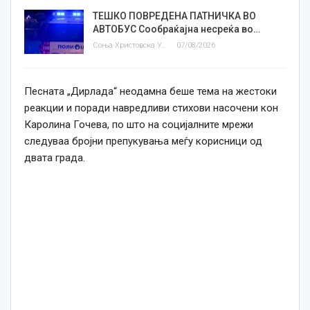
ТЕШКО ПОВРЕДЕНА ПАТНИЧКА ВО
АВТОБУС Сообраќајна несреќа во…
Соња Христовска Угриновска
07/08/2026
Песната „Дирлада“ неодамна беше тема на жестоки
реакции и поради навредливи стихови насочени кон
Каролина Гочева, по што на социјалните мрежи
следуваа бројни препукувања меѓу корисници од
двата града.