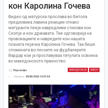
кон Каролина Гочева
Видео од матурска прослава во Битола
предизвика лавина реакции откако
матуранти пееја навредливи стихови кон
Скопје и кон државата. Тие одговорија на
провокациите и навредите кон нашата
позната пејачка Каролина Гочева. Таа беше
спомената во песните на фудбалерите
Вардар кои ја прославуваа титулата освоена
во македонското првенство.
МАКЕДОНИЈА
ИЗБОР
Од
Плусинфо
Објавено
20/05/2026 10:01:54