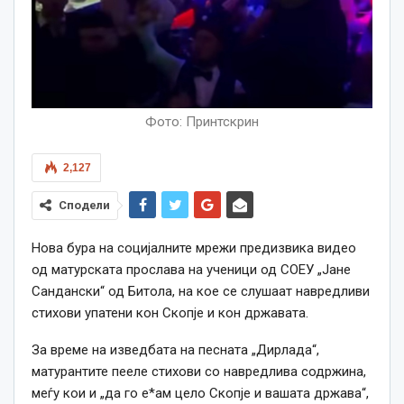
Фото: Принтскрин
2,127
Сподели
Нова бура на социјалните мрежи предизвика видео
од матурската прослава на ученици од СОЕУ „Јане
Сандански“ од Битола, на кое се слушаат навредливи
стихови упатени кон Скопје и кон државата.
За време на изведбата на песната „Дирлада“,
матурантите пееле стихови со навредлива содржина,
меѓу кои и „да го е*ам цело Скопје и вашата држава“,