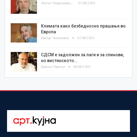
Златко Теодосиевски
07/08/2026
Климата како безбедносно прашање во
Европа
Ивица Челиковиќ
07/08/2026
СДСМ е задолжен за лаги и за спинови,
но вистинското…
Бранко Героски
06/08/2026