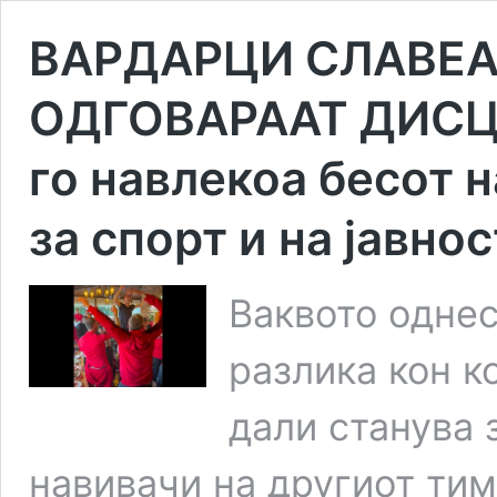
ВАРДАРЦИ СЛАВЕА 
ОДГОВАРААТ ДИСЦ
го навлекоа бесот 
за спорт и на јавнос
Ваквото одне
разлика кон к
дали станува з
навивачи на другиот тим,