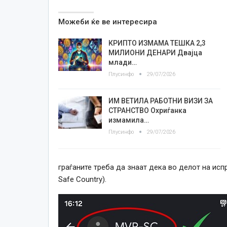
Можеби ќе ве интересира
КРИПТО ИЗМАМА ТЕШКА 2,3
МИЛИОНИ ДЕНАРИ Двајца
млади…
Плусинфо
29/07/2026
ИМ ВЕТИЛА РАБОТНИ ВИЗИ ЗА
СТРАНСТВО Охриѓанка
измамила…
Плусинфо
29/07/2026
граѓаните треба да знаат дека во делот на ис
Safe Country).