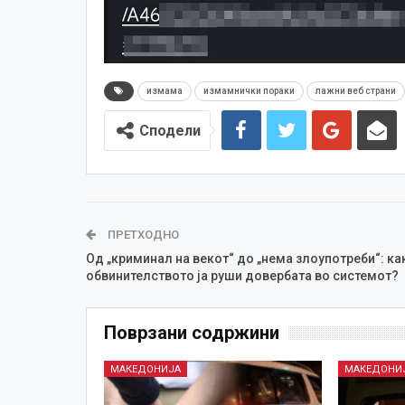
измама
измамнички пораки
лажни веб страни
Сподели
ПРЕТХОДНО
Од „криминал на векот“ до „нема злоупотреби“: ка
обвинителството ја руши довербата во системот?
Поврзани содржини
МАКЕДОНИЈА
МАКЕДОНИ