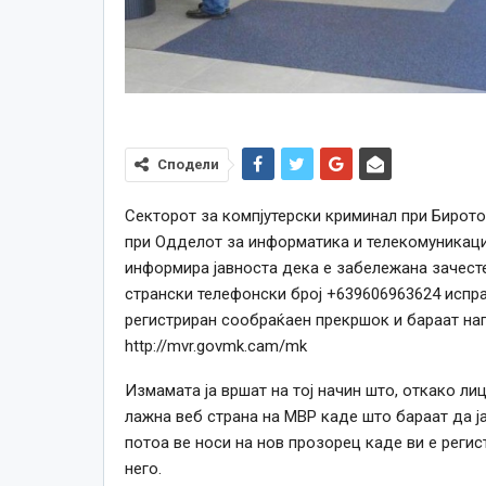
Сподели
Секторот за компјутерски криминал при Бирото
при Одделот за информатика и телекомуникаци
информира јавноста дека е забележана зачесте
странски телефонски број +639606963624 испр
регистриран сообраќаен прекршок и бараат нап
http://mvr.govmk.cam/mk
Измамата ја вршат на тој начин што, откако лиц
лажна веб страна на МВР каде што бараат да ј
потоа ве носи на нов прозорец каде ви е регис
него.