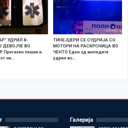
АР“ УДРИЛ 8-
ТИНЕЈЏЕРИ СЕ СУДРИЈА СО
 ДЕВОЈЧЕ ВО
МОТОРИ НА РАСКРСНИЦА ВО
 Прегазен пешак и
ЧЕНТО Еден од мопедите
рот на…
удрил во…
т
Галерија