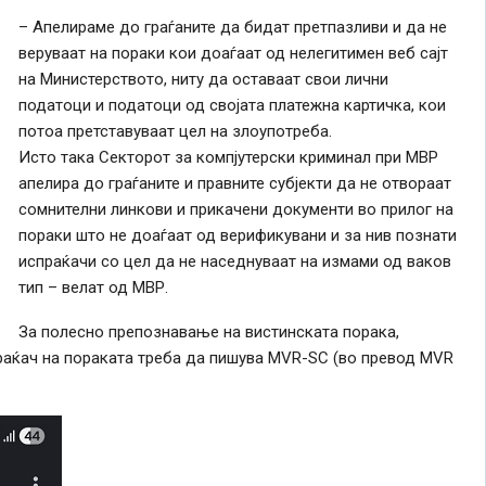
– Апелираме до граѓаните да бидат претпазливи и да не
веруваат на пораки кои доаѓаат од нелегитимен веб сајт
на Министерството, ниту да оставаат свои лични
податоци и податоци од својата платежна картичка, кои
потоа претставуваат цел на злоупотреба.
Исто така Секторот за компјутерски криминал при МВР
апелира до граѓаните и правните субјекти да не отвораат
сомнителни линкови и прикачени документи во прилог на
пораки што не доаѓаат од верификувани и за нив познати
испраќачи со цел да не наседнуваат на измами од ваков
тип – велат од МВР.
За полесно препознавање на вистинската порака,
праќач на пораката треба да пишува MVR-SC (во превод MVR