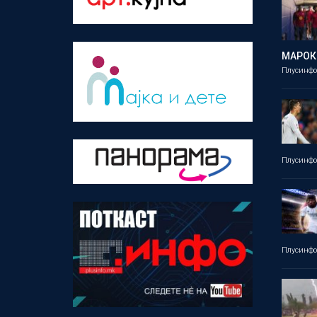
МАРОК
Плусинф
Плусинф
Плусинф