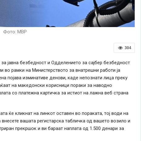
Фото: МВР
304
 за јавна безбедност и Одделението за сајбер безбедност
и во рамки на Министерството за внатрешни работи ја
на појава изминативе денови, каде непознати лица преку
аќаат на македонски корисници пораки за наводно
лата со платежна картичка за истиот на лажна веб страна
ата ќе кликнат на линкот оставен во пораката, тој води на
а внесете вашата регистарска табличка од вашето возило и
триран прекршок и ви бараат наплата од 1.500 денари за