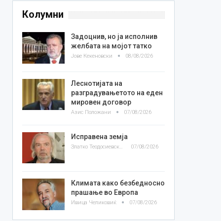
Колумни
Задоцнив, но ја исполнив
желбата на мојот татко
Јове Кекеновски
08/08/2026
Леснотијата на
разградувањетото на еден
мировен договор
Азис Положани
07/08/2026
Исправена земја
Златко Теодосиевски
07/08/2026
Климата како безбедносно
прашање во Европа
Ивица Челиковиќ
07/08/2026