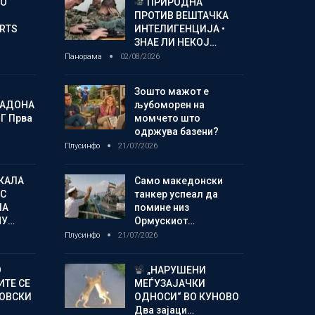
ГО
ПРИРОДНА
ПРОТИВ ВЕШТАЧКА
ORTS
ИНТЕЛИГЕНЦИЈА •
ЗНАЕ ЛИ НЕКОЈ…
Панорама
02/08/2026
Зошто мажот е
МАДОНА
љубоморен на
Г Прва
момчето што
одржува базени?
Плусинфо
21/07/2026
КАЛА
Само македонски
С
танкер успеал да
ЛА
помине низ
МУ…
Ормускиот…
Плусинфо
21/07/2026
О
„НАРУШЕНИ
ИТЕ СЕ
МЕЃУЗАЈАЧКИ
НОВСКИ
ОДНОСИ“ ВО КУНОВО
Два зајаци…