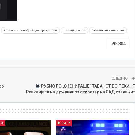
наплата на сообраќајни прекршоци
полиција апел
сомнителни линкови
304
СЛЕДНО
ко
РУБИО ГО „СКЕНИРАШЕ“ ТАВАНОТ ВО ПЕКИНГ
Реакцијата на државниот секретар на САД стана хит
ЈА
ИЗБОР