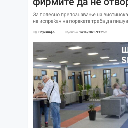
фирмите да не отво
За полесно препознавање на вистинската
на испраќач на пораката треба да пишув
Објавено
14/05/2026 9:12:59
Од
Плусинфо