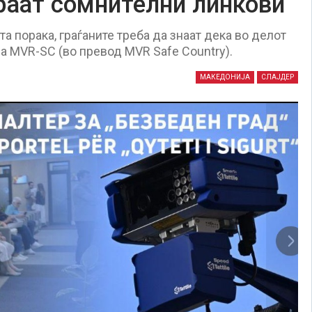
раат сомнителни линкови
 порака, граѓаните треба да знаат дека во делот
а MVR-SC (во превод MVR Safe Country).
МАКЕДОНИЈА
СЛАЈДЕР