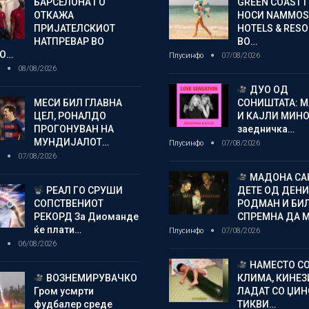
БАРСЕЛОНА ГО
GREEN COAST 
ОТКАЖА
НОСИ NAMMOS
ПРИЈАТЕЛСКИОТ
HOTELS & RES
НАТПРЕВАР ВО
ВО…
О…
Плусинфо
07/08/2026
о
08/08/2026
ДУО ОД
МЕСИ БИЛ ГЛАВНА
СОНИШТАТА: 
ЦЕЛ, РОНАЛДО
И КАЈЛИ МИНО
ПРОГОНУВАН НА
заедничка…
МУНДИЈАЛОТ…
Плусинфо
07/08/2026
о
07/08/2026
МАДОНА СА
РЕАЛ ГО СРУШИ
ДЕТЕ ОД ДЕНИ
СОПСТВЕНИОТ
РОДМАН И БИ
РЕКОРД За Диоманде
СПРЕМНА ДА 
ќе плати…
Плусинфо
07/08/2026
о
06/08/2026
НАМЕСТО С
ВОЗНЕМИРУВАЧКО
КЛИМА, КИНЕЗ
Гром усмрти
ЛАДАТ СО ЏИ
фудбалер среде
ТИКВИ…