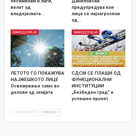
песимизам и лаги,
Даниловски
велат од
предупредува кои
владејачката…
лица се најзагрозени
од…
МАКЕДОНИЈА
МАКЕДОНИЈА
ЛЕТОТО ГО ПОКАЖУВА
СДСМ СЕ ПЛАШИ ОД
НАЈЖЕШКОТО ЛИЦE
ФУНКЦИОНАЛНИ
Освежување само во
ИНСТИТУЦИИ
делови од земјата
„Безбеден град“ е
успешен проект
ПРЕТХОДНО
СЛЕДНО