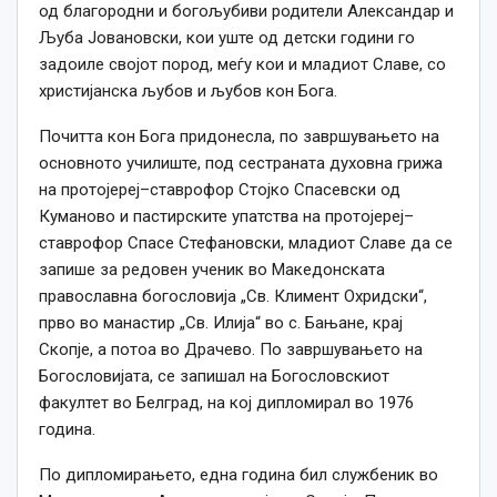
од благородни и богољубиви родители Александар и
Љуба Јовановски, кои уште од детски години го
задоиле својот пород, меѓу кои и младиот Славе, со
христијанска љубов и љубов кон Бога.
Почитта кон Бога придонесла, по завршувањето на
основното училиште, под сестраната духовна грижа
на протојереј–ставрофор Стојко Спасевски од
Куманово и пастирските упатства на протојереј–
ставрофор Спасе Стефановски, младиот Славе да се
запише за редовен ученик во Македонската
православна богословија „Св. Климент Охридски“,
прво во манастир „Св. Илија“ во с. Бањане, крај
Скопје, а потоа во Драчево. По завршувањето на
Богословијата, се запишал на Богословскиот
факултет во Белград, на кој дипломирал во 1976
година.
По дипломирањето, една година бил службеник во