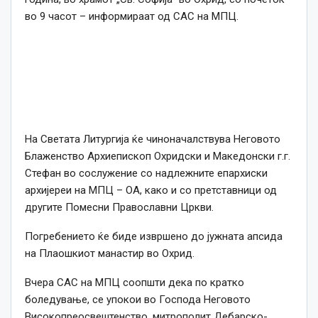
во 9 часот – информираат од САС на МПЦ.
На Светата Литургија ќе чиноначалствува Неговото
Блаженство Архиепископ Охридски и Македонски г.г.
Стефан во сослужение со надлежните епархиски
архијереи на МПЦ – ОА, како и со претставници од
другите Помесни Православни Цркви.
Погребението ќе биде извршено до јужната апсида
на Плаошкиот манастир во Охрид.
Вчера САС на МПЦ соопшти дека по кратко
боледување, се упокои во Господа Неговото
Високопреосвештенство, митрополит Дебарско-