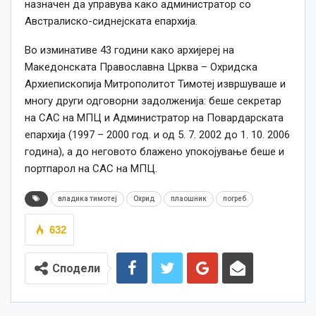
назначен да управува како администратор со
Австралиско-сиднејската епархија.
Во изминативе 43 години како архијереј на
Македонската Православна Црква – Охридска
Архиепископија Митрополитот Тимотеј извршуваше и
многу други одговорни задолженија: беше секретар
на САС на МПЦ и Администратор на Повардарската
епархија (1997 – 2000 год. и од 5. 7. 2002 до 1. 10. 2006
година), а до неговото блажено упокојување беше и
портпарол на САС на МПЦ.
владика тимотеј
Охрид
плаошник
погреб
632
Сподели