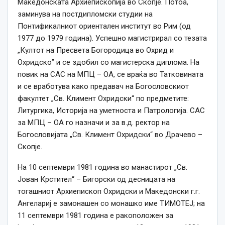
Македонската Архиепископија во Скопје. Потоа,
заминува на постдипломски студии на
Понтификалниот ориентален институт во Рим (од
1977 до 1979 година). Успешно магистрирал со тезата
„Култот на Пресвета Богородица во Охрид и
Охридско” и се здобил со магистерска диплома. На
повик на САС на МПЦ – ОА, се враќа во Татковината
и се вработува како предавач на Богословскиот
факултет „Св. Климент Охридски“ по предметите:
Литургика, Историја на уметноста и Патрологија. САС
за МПЦ – ОА го назначи и за в.д. ректор на
Богословијата „Св. Климент Охридски“ во Драчево –
Скопје.
На 10 септември 1981 година во манастирот „Св.
Јован Крстител“ – Бигорски од десницата на
тогашниот Архиепископ Охридски и Македонски г.г.
Ангелариј е замонашен со монашко име ТИМОТЕЈ; на
11 септември 1981 година е ракоположен за