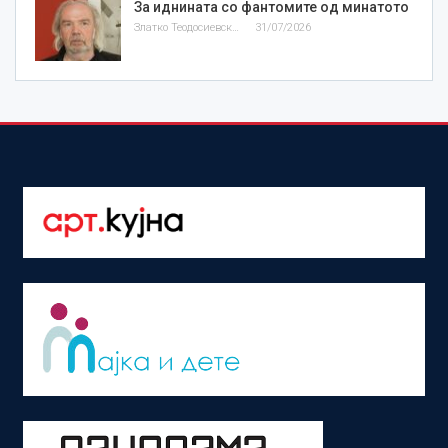
За иднината со фантомите од минатото
Златко Теодосиевски
31/07/2026