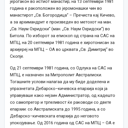
јероѓакон во истиот манастир; на 13 септември 1981
година е ракоположен во јеромонашки чин во
манастирот „Св. Богородица“ – Пречиста кај Кичево,
а за архимандрит е произведен во метохот на ман.
„Св. Наум Охридски“ (ман. „Св. Наум Охридски“) во
Битола. По изборот за епископ од страна на САС на
МПЦ, на 20 септември 1981 година е хиротонисан за
архијереј на МПЦ – ОА во црквата „Св. Димитриј“ во
Скопје.
Од 21 септември 1981 година, со Одлука на САС на
МПЦ, е назначен за Митрополит Австралиски.
Тогашните услови налагаа да му биде доделена и
упразнетата Дебарско–кичевска епархија која ја
управуваше како нејзин Администратор, од кадешто
со самопрегор и трпеливост ќе раководи со двете
епархии: со Австралиската до 1995 година, а со
Дебарско–кичевската епархија до неговото
упокојување. Од 2016 година од САС на МПЦ – ОА е