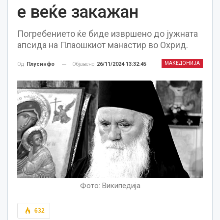
е веќе закажан
Погребението ќе биде извршено до јужната
апсида на Плаошкиот манастир во Охрид.
МАКЕДОНИЈА
Објавено
26/11/2024 13:32:45
Од
Плусинфо
Фото: Википедија
632