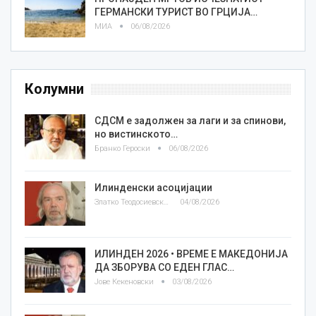
ГЕРМАНСКИ ТУРИСТ ВО ГРЦИЈА…
МИА
06/08/2026
Колумни
СДСМ е задолжен за лаги и за спинови,
но вистинското…
Бранко Героски
06/08/2026
Илинденски асоцијации
Златко Теодосиевски
04/08/2026
ИЛИНДЕН 2026 • ВРЕМЕ Е МАКЕДОНИЈА
ДА ЗБОРУВА СО ЕДЕН ГЛАС…
Јове Кекеновски
03/08/2026