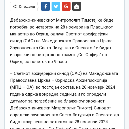
Сподели
Дебарско-кичевскиот Митрополит Тимотеј ќе биде
погребан во четврток на 28 ноември на Плаошкиот
манастир во Охрид, одлучи Светиот архијерејски
синод (САС) на Македонската Православна Црква.
Заупокоената Света Литургија и Опелото ќе бидат
извршени во четврток во храмот „Св. Софија“ во
Охрид, со почеток во 9 часот.
– Светиот архијерејски синод (САС) на Македонската
Православна Црква – Охридска Архиепископија
(МПЦ – ОА), во постојан состав, на 26 ноември 2024
година одржа вонредна седница и го определи
датумот за погребение на блаженоупокоениот
Дебарско-кичевски Митрополит Тимотеј. Синодот
определи заупокоената Света Литургија и Опелото да
бидат извршени во четврток на 28 ноември 2024
година, во храмот „Св. Софија“ во Охрид, со почеток