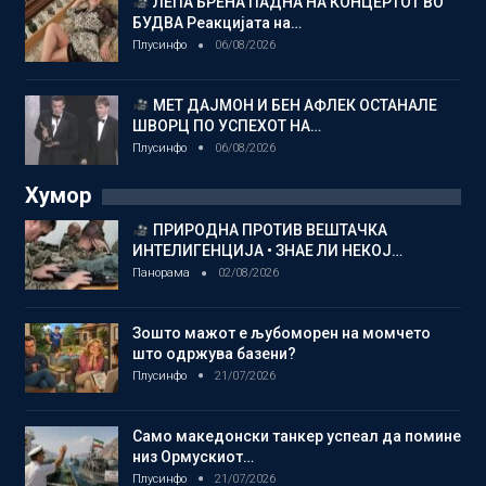
ЛЕПА БРЕНА ПАДНА НА КОНЦЕРТОТ ВО
БУДВА Реакцијата на…
Плусинфо
06/08/2026
МЕТ ДАЈМОН И БЕН АФЛЕК ОСТАНАЛЕ
ШВОРЦ ПО УСПЕХОТ НА…
Плусинфо
06/08/2026
Хумор
ПРИРОДНА ПРОТИВ ВЕШТАЧКА
ИНТЕЛИГЕНЦИЈА • ЗНАЕ ЛИ НЕКОЈ…
Панорама
02/08/2026
Зошто мажот е љубоморен на момчето
што одржува базени?
Плусинфо
21/07/2026
Само македонски танкер успеал да помине
низ Ормускиот…
Плусинфо
21/07/2026