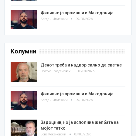
Филипче ја промаши и Македонија
Богдан Илиевски
09/08/2026
Колумни
Денот треба и надвор силно да светне
Златко Теодосиевски
10/08/2026
Филипче ја промаши и Македонија
Богдан Илиевски
09/08/2026
Задоцнив, но ја исполнив желбата на
мојот татко
Јове Кекеновски
08/08/2026