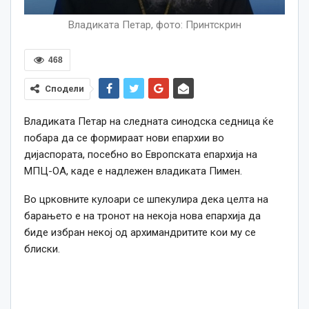
Владиката Петар, фото: Принтскрин
468
Сподели
Владиката Петар на следната синодска седница ќе
побара да се формираат нови епархии во
дијаспората, посебно во Европската епархија на
МПЦ-ОА, каде е надлежен владиката Пимен.
Во црковните кулоари се шпекулира дека целта на
барањето е на тронот на некоја нова епархија да
биде избран некој од архимандритите кои му се
блиски.