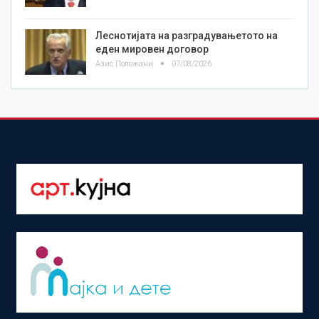
Леснотијата на разградувањетото на
еден мировен договор
Азис Положани
07/08/2026