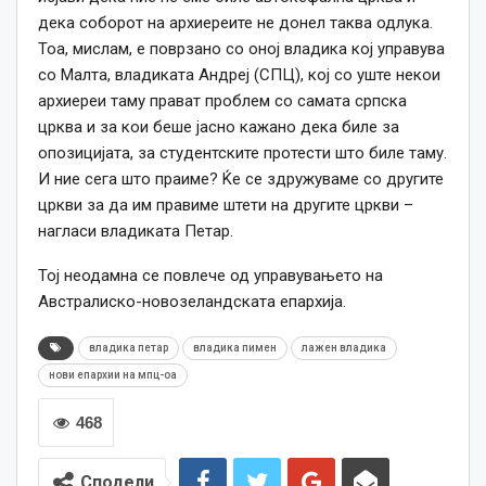
дека соборот на архиереите не донел таква одлука.
Тоа, мислам, е поврзано со оној владика кој управува
со Малта, владиката Андреј (СПЦ), кој со уште некои
архиереи таму прават проблем со самата српска
црква и за кои беше јасно кажано дека биле за
опозицијата, за студентските протести што биле таму.
И ние сега што праиме? Ќе се здружуваме со другите
цркви за да им правиме штети на другите цркви –
нагласи владиката Петар.
Тој неодамна се повлече од управувањето на
Австралиско-новозеландската епархија.
владика петар
владика пимен
лажен владика
нови епархии на мпц-оа
468
Сподели