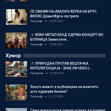
СЕ ОМАЖИ НАЈМАЛАТА ЌЕРКА НА БРУС
ВИЛИС Деми Мур и сестрите…
Плусинфо
10/08/2026
ХЕВИ-МЕТАЛ БЕНД ОДРЖА КОНЦЕРТ ВО
БОЛНИЦА Замислете…
Плусинфо
10/08/2026
Хумор
ПРИРОДНА ПРОТИВ ВЕШТАЧКА
ИНТЕЛИГЕНЦИЈА • ЗНАЕ ЛИ НЕКОЈ…
Панорама
02/08/2026
Зошто мажот е љубоморен на момчето
што одржува базени?
Плусинфо
21/07/2026
Само македонски танкер успеал да помине