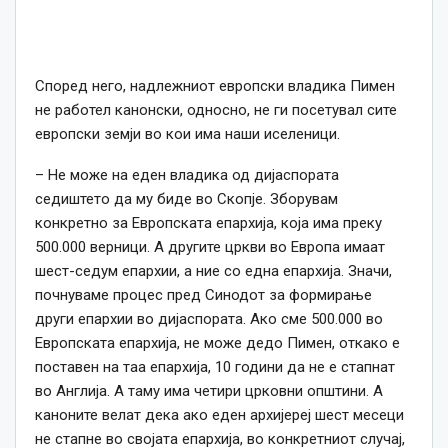
Според него, надлежниот европски владика Пимен
не работел канонски, односно, не ги посетувал сите
европски земји во кои има наши иселеници.
– Не може на еден владика од дијаспората
седиштето да му биде во Скопје. Зборувам
конкретно за Европската епархија, која има преку
500.000 верници. А другите цркви во Европа имаат
шест-седум епархии, а ние со една епархија. Значи,
почнуваме процес пред Синодот за формирање
други епархии во дијаспората. Ако сме 500.000 во
Европската епархија, не може дедо Пимен, откако е
поставен на таа епархија, 10 години да не е стапнат
во Англија. А таму има четири црковни општини. А
каноните велат дека ако еден архијереј шест месеци
не стапне во својата епархија, во конкретниот случај,