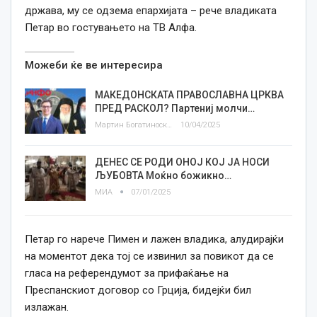
држава, му се одзема епархијата – рече владиката
Петар во гостувањето на ТВ Алфа.
Можеби ќе ве интересира
МАКЕДОНСКАТА ПРАВОСЛАВНА ЦРКВА
ПРЕД РАСКОЛ? Партениј молчи…
Мартин Богатиноски
10/04/2025
ДЕНЕС СЕ РОДИ ОНОЈ КОЈ ЈА НОСИ
ЉУБОВТА Моќно божикно…
МИА
07/01/2025
Петар го нарече Пимен и лажен владика, алудирајќи
на моментот дека тој се извинил за повикот да се
гласа на референдумот за прифаќање на
Преспанскиот договор со Грција, бидејќи бил
излажан.