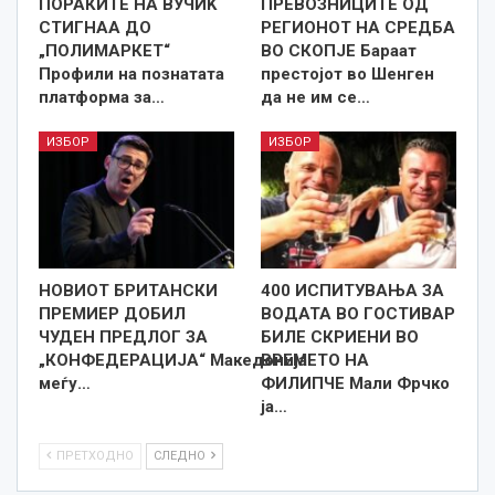
ПОРАКИТЕ НА ВУЧИЌ
ПРЕВОЗНИЦИТЕ ОД
СТИГНАА ДО
РЕГИОНОТ НА СРЕДБА
„ПОЛИМАРКЕТ“
ВО СКОПЈЕ Бараат
Профили на познатата
престојот во Шенген
платформа за…
да не им се…
ИЗБОР
ИЗБОР
НОВИОТ БРИТАНСКИ
400 ИСПИТУВАЊА ЗА
ПРЕМИЕР ДОБИЛ
ВОДАТА ВО ГОСТИВАР
ЧУДЕН ПРЕДЛОГ ЗА
БИЛЕ СКРИЕНИ ВО
„КОНФЕДЕРАЦИЈА“ Македонија
ВРЕМЕТО НА
меѓу…
ФИЛИПЧЕ Мали Фрчко
ја…
ПРЕТХОДНО
СЛЕДНО