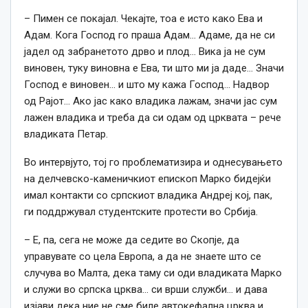
– Пимен се покајал. Чекајте, тоа е исто како Ева и
Адам. Кога Господ го праша Адам… Адаме, да не си
јадел од забранетото дрво и плод… Вика ја не сум
виновен, туку виновна е Ева, ти што ми ја даде… Значи
Господ е виновен… и што му кажа Господ… Надвор
од Рајот… Ако јас како владика лажам, значи јас сум
лажен владика и треба да си одам од црквата – рече
владиката Петар.
Во интервјуто, тој го проблематизира и однесувањето
на делчевско-каменичкиот епископ Марко бидејќи
имал контакти со српскиот владика Андреј кој, пак,
ги поддржувал студентските протести во Србија.
– Е, па, сега не може да седите во Скопје, да
управувате со цела Европа, а да не знаете што се
случува во Малта, дека таму си оди владиката Марко
и служи во српска црква… си врши служби… и дава
изјави дека ние не сме биле автокефална црква и