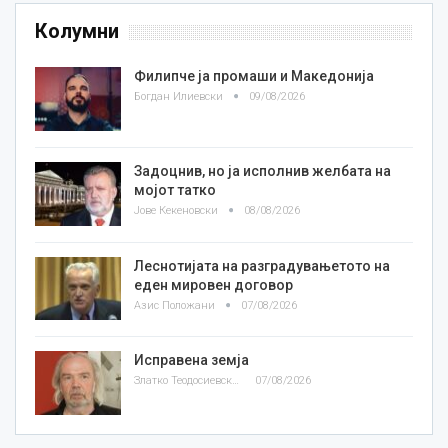
Колумни
Филипче ја промаши и Македонија
Богдан Илиевски
09/08/2026
Задоцнив, но ја исполнив желбата на
мојот татко
Јове Кекеновски
08/08/2026
Леснотијата на разградувањетото на
еден мировен договор
Азис Положани
07/08/2026
Исправена земја
Златко Теодосиевски
07/08/2026