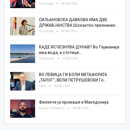
Плусинфо
09/08/2026
СИЉАНОВСКА ДАВКОВА ИМА ДВЕ
ДРЖАВЈАНСТВА Шокантно признание…
Плусинфо
09/08/2026
КАДЕ ИСЧЕЗНУВА ДУНАВ? Во Германија
има вода, а стотици…
Панорама
10/08/2026
ВО ЛЕВИЦА ГИ БОЛИ МЕТАФОРАТА
„ТАЛОГ“, ВЕЛИ ПЕТРУШЕВСКИ Го…
МИА
09/08/2026
Филипче ја промаши и Македонија
Богдан Илиевски
09/08/2026