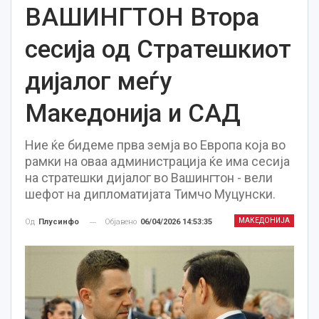
ВАШИНГТОН Втора
сесија од Стратешкиот
дијалог меѓу
Македонија и САД
Ние ќе бидеме прва земја во Европа која во
рамки на оваа администрација ќе има сесија
на стратешки дијалог во Вашингтон - вели
шефот на дипломатијата Тимчо Муцунски.
МАКЕДОНИЈА
Објавено
06/04/2026 14:53:35
Од
Плусинфо