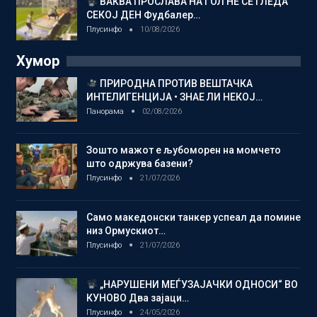
ВАКВА ПРОСЛАВА НА ГОЛ НЕ СЕ ГЛЕДА
СЕКОЈ ДЕН Фудбалер…
Плусинфо
10/08/2026
Хумор
ПРИРОДНА ПРОТИВ ВЕШТАЧКА
ИНТЕЛИГЕНЦИЈА • ЗНАЕ ЛИ НЕКОЈ…
Панорама
02/08/2026
Зошто мажот е љубоморен на момчето
што одржува базени?
Плусинфо
21/07/2026
Само македонски танкер успеал да помине
низ Ормускиот…
Плусинфо
21/07/2026
„НАРУШЕНИ МЕЃУЗАЈАЧКИ ОДНОСИ“ ВО
КУНОВО Два зајаци…
Плусинфо
24/05/2026