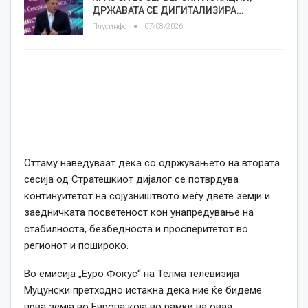
ДРЖАВАТА СЕ ДИГИТАЛИЗИРА…
Плусинфо
07/08/2026
Оттаму наведуваат дека со одржувањето на втората
сесија од Стратешкиот дијалог се потврдува
континуитетот на сојузништвото меѓу двете земји и
заедничката посветеност кон унапредување на
стабилноста, безбедноста и просперитетот во
регионот и пошироко.
Во емисија „Еуро Фокус“ на Телма телевизија
Муцунски претходно истакна дека ние ќе бидеме
прва земја во Европа која во рамки на оваа