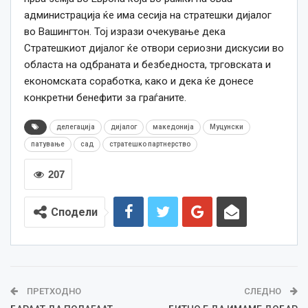
администрација ќе има сесија на стратешки дијалог
во Вашингтон. Тој изрази очекување дека
Стратешкиот дијалог ќе отвори сериозни дискусии во
областа на одбраната и безбедноста, трговската и
економската соработка, како и дека ќе донесе
конкретни бенефити за граѓаните.
делегација
дијалог
македонија
Муцунски
патување
сад
стратешко партнерство
207
Сподели
ПРЕТХОДНО
СЛЕДНО