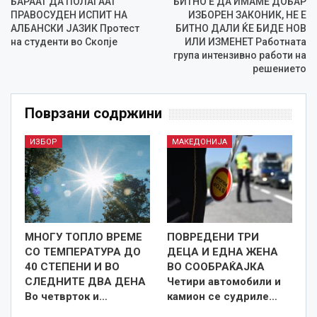
БАРААТ ДА ПОЛАГААТ
БИТНО Е ДА ИМАМЕ ДОБАР
ПРАВОСУДЕН ИСПИТ НА
ИЗБОРЕН ЗАКОНИК, НЕ Е
АЛБАНСКИ ЈАЗИК Протест
БИТНО ДАЛИ ЌЕ БИДЕ НОВ
на студенти во Скопје
ИЛИ ИЗМЕНЕТ Работната
група интензивно работи на
решението
Поврзани содржини
ИЗБОР
МАКЕДОНИЈА
МНОГУ ТОПЛО ВРЕМЕ
ПОВРЕДЕНИ ТРИ
СО ТЕМПЕРАТУРА ДО
ДЕЦА И ЕДНА ЖЕНА
40 СТЕПЕНИ И ВО
ВО СООБРАЌАЈКА
СЛЕДНИТЕ ДВА ДЕНА
Четири автомобили и
Во четврток и…
камион се судриле…