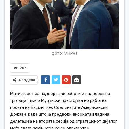
фото: МНРнТ
207
Сподели
Министерот за надворешни работи и надворешна
трговија Тимчо Муцунски престојува во работна
посета на Вашингтон, Соединетите Американски
Држави, каде што ја предводи високата владина
делегација на втората сесија од стратешкиот дијалог
меѓу двете земји, која ќе се одржи утре.