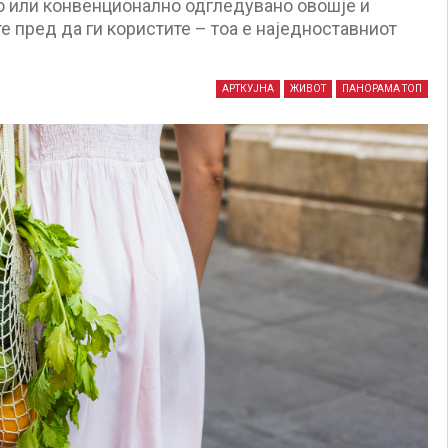
ко или конвенционално одгледувано овошје и
е пред да ги користите – тоа е наједноставниот
АРТКУЈНА
ЖИВОТ
ПАНОРАМА ТОП