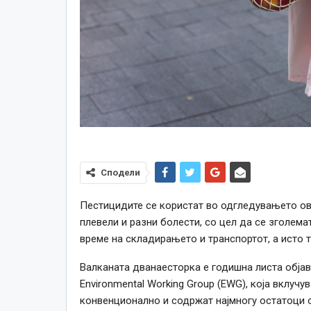
Сподели
Пестицидите се користат во одгледувањето ово
плевели и разни болести, со цел да се зголема
време на складирањето и транспортот, а исто т
Валканата дванаесторка е годишна листа обја
Environmental Working Group (EWG), која вклучу
конвенционално и содржат најмногу остатоци 