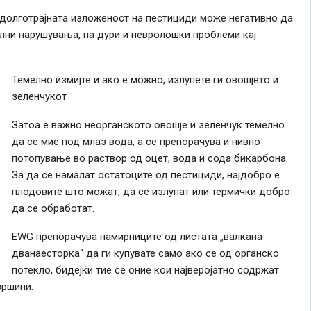
 долготрајната изложеност на пестициди може негативно да
ални нарушувања, па дури и невролошки проблеми кај
Темелно измијте и ако е можно, излупете ги овошјето и
зеленчукот
Затоа е важно неорганското овошје и зеленчук темелно
да се мие под млаз вода, а се препорачува и нивно
потопување во раствор од оцет, вода и сода бикарбона.
За да се намалат остатоците од пестициди, најдобро е
плодовите што можат, да се излупат или термички добро
да се обработат.
EWG препорачува намирниците од листата „валкана
дванаесторка“ да ги купувате само ако се од органско
потекло, бидејќи тие се оние кои најверојатно содржат
вршини.