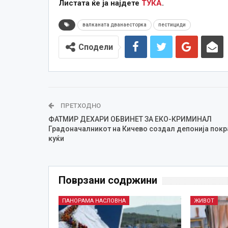
Листата ќе ја најдете
ТУКА
.
валканата дванаесторка
пестициди
Сподели
ПРЕТХОДНО
ФАТМИР ДЕХАРИ ОБВИНEТ ЗА ЕКО-КРИМИНАЛ
Градоначалникот на Кичево создал депонија покр
куќи
Поврзани содржини
ПАНОРАМА НАСЛОВНА
ЖИВОТ