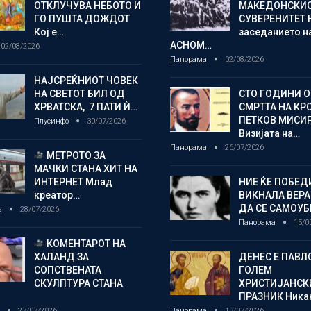
ОТКЛУЧУВА НЕБОТО И
МАКЕДОНСКИ
ГО ПУШТА ДОЖДОТ
СУВЕРЕНИТЕТ 
Кој е…
заседанието н
АСНОМ…
02/08/2026
Панорама
02/08/2026
НАЈСРЕЌНИОТ ЧОВЕК
НА СВЕТОТ БИЛ ОД
СТО ГОДИНИ 
ХРВАТСКА, 7 ПАТИ Ѝ…
СМРТТА НА КР
ПЕТКОВ МИСИ
Плусинфо
30/07/2026
Визијата на…
Панорама
26/07/2026
МЕТРОТО ЗА
МАЧКИ СТАНА ХИТ НА
ИНТЕРНЕТ Млад
НИЕ ЌЕ ПОБЕД
креатор…
ВИКНАЛА ВЕРА
ДА СЕ САМОУБ
а
28/07/2026
Панорама
15/0
КОМЕНТАРОТ НА
ХАЛАНД ЗА
ДЕНЕС Е ПАВЛ
СОПСТВЕНАТА
ГОЛЕМ
СКУЛПТУРА СТАНА
ХРИСТИЈАНСК
ПРАЗНИК Ника
о
27/07/2026
Панорама
13/07/2026