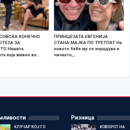
СОВСКА КОНЕЧНО
ПРИНЦЕЗАТА ЕВГЕНИЈА
ОТЕЗА ЗА
СТАНА МАЈКА ПО ТРЕТПАТ На
ТО Нашата
новото бебе му се израдува и
та која живее во…
чичкото,…
мливости
Ризница
КЛУЧАР КОЈ ГО
ИЗВОРОТ НА