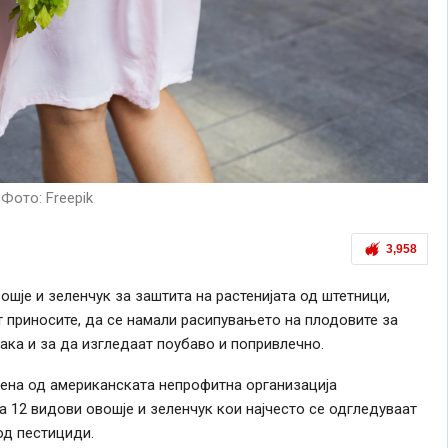
Фото: Freepik
3,958
шје и зеленчук за заштита на растенијата од штетници,
т приносите, да се намали расипувањето на плодовите за
ака и за да изгледаат поубаво и попривлечно.
вена од американската непрофитна организација
ва 12 видови овошје и зеленчук кои најчесто се одгледуваат
од пестициди.