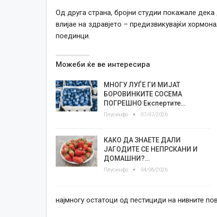
Од друга страна, бројни студии покажале дека
влијае на здравјето – предизвикувајќи хормон
поединци.
Можеби ќе ве интересира
МНОГУ ЛУЃЕ ГИ МИЈАТ
БОРОВИНКИТЕ СОСЕМА
ПОГРЕШНО Експертите…
Плусинфо
07/07/2026
КАКО ДА ЗНАЕТЕ ДАЛИ
ЈАГОДИТЕ СЕ НЕПРСКАНИ И
ДОМАШНИ?…
Плусинфо
04/06/2026
најмногу остатоци од пестициди на нивните по