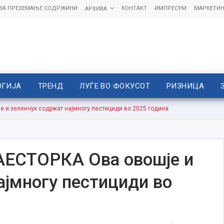
 ЗА ПРЕЗЕМАЊЕ СОДРЖИНИ
КОНТАКТ
ИМПРЕСУМ
МАРКЕТИН
АРХИВА
ОГИЈА
ТРЕНД
ЛУЃЕ ВО ФОКУСОТ
РИЗНИЦА
и зеленчук содржат најмногу пестициди во 2025 година
СТОРКА Ова овошје и
ајмногу пестициди во