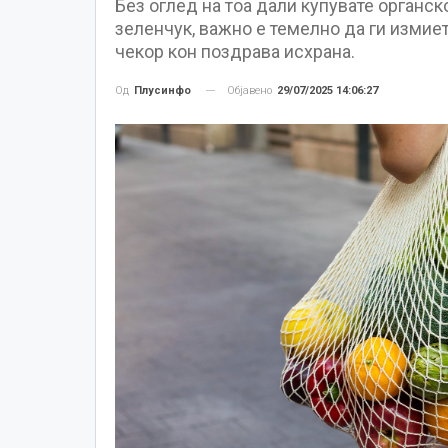
Без оглед на тоа дали купувате органс
зеленчук, важно е темелно да ги измиет
чекор кон поздрава исхрана.
Објавено
29/07/2025 14:06:27
Од
Плусинфо