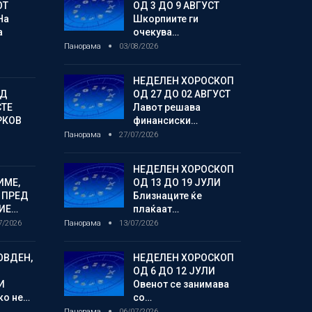
ОТ
ОД 3 ДО 9 АВГУСТ
На
Шкорпиите ги
а
очекува…
Панорама
03/08/2026
НЕДЕЛЕН ХОРОСКОП
ОД
ОД 27 ДО 02 АВГУСТ
СТЕ
Лавот решава
РКОВ
финансиски…
Панорама
27/07/2026
НЕДЕЛЕН ХОРОСКОП
ИМЕ,
ОД 13 ДО 19 ЈУЛИ
 ПРЕД
Близнаците ќе
ИЕ…
плаќаат…
7/2026
Панорама
13/07/2026
ОВДЕН,
НЕДЕЛЕН ХОРОСКОП
ОД 6 ДО 12 ЈУЛИ
И
Овенот се занимава
ко не…
со…
Панорама
06/07/2026