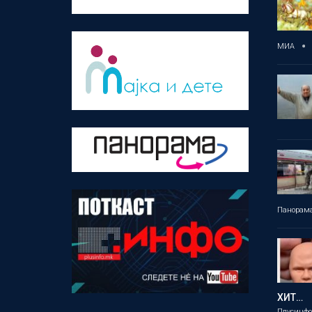
МИА
Панорам
ХИТ…
Плусинф