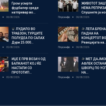
Гром усмрти
ЖИВОТОТ ЗАШ
фудбалер среде
НЕМА РЕПРИЗ
натпревар во…
Слушнете ја н
о
06/08/2026
Плусинфо
06/08/2026
ЛУДИЛО ВО
ЛЕПА БРЕНА
ТРАБЗОН, ТУРЦИТЕ
ПАДНА НА
ПОЛУДЕА ПО САЛАХ
КОНЦЕРТОТ ВО
Дури 25.000…
Реакцијата на
о
05/08/2026
Плусинфо
06/08/2026
ИЏЕ Е ПРВ ВОЗАЧ ОД
МЕТ ДАЈМОН
БАЛКАНОТ КОЈ ЌЕ
АФЛЕК ОСТАН
НАСТАПИ СО
ШВОРЦ ПО УС
ПРОТОТИП…
НА…
о
05/08/2026
Плусинфо
06/08/2026