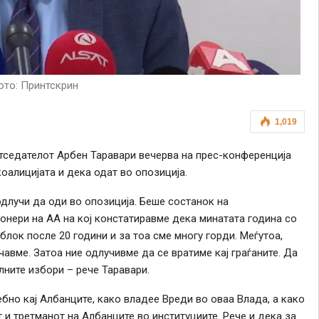
то: Принтскрин
1,019
тседателот Арбен Таравари вечерва на прес-конференција
коалицијата и дека одат во опозиција.
длучи да оди во опозиција. Беше состанок на
ионери на АА на кој констатиравме дека минатата година со
лок после 20 години и за тоа сме многу горди. Меѓутоа,
чавме. Затоа ние одлучивме да се вратиме кај граѓаните. Да
ните избори – рече Таравари.
бно кај Албанците, како владее Вреди во оваа Влада, а како
 и третманот на Албанците во институциите. Рече и дека за