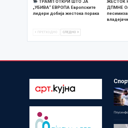
ТРАМП ОТКРИ ШТО ЈА
ЖЕСТОК 
„УБИВА“ ЕВРОПА Европските
ДПМНЕ Оп
лидери добија жестока порака
песимизам
владејач
ПРЕТХОДНО
СЛЕДНО
Спор
Плусинф