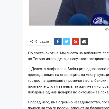
Фо
Сподели
По состанокот на Алијансата на Албанците пре
во Тетово изјави дека ја напуштаат владината 
– Денеска Алијанса на Албанците едногласно о
претседателите на ограноците, на многу функц
гордост ја донесовме промената во албанскит б
промените што ги ветивме, за жал, не ги испора
побараме од нив доверба во октомври за локал
Според него, има огромно незадоволство, посе
пример за тоа ги посочи законот за балансерот