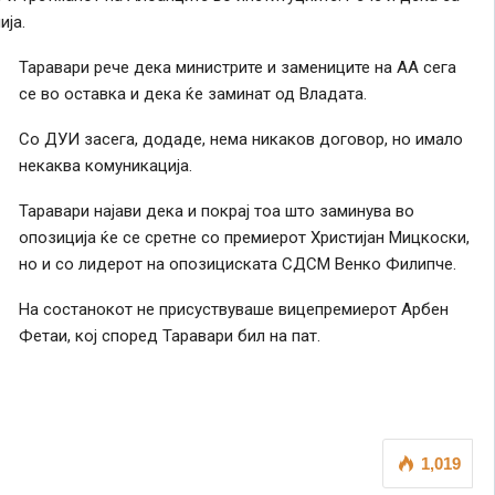
ија.
Таравари рече дека министрите и замениците на АА сега
се во оставка и дека ќе заминат од Владата.
Со ДУИ засега, додаде, нема никаков договор, но имало
некаква комуникација.
Таравари најави дека и покрај тоа што заминува во
опозиција ќе се сретне со премиерот Христијан Мицкоски,
но и со лидерот на опозициската СДСМ Венко Филипче.
На состанокот не присуствуваше вицепремиерот Арбен
Фетаи, кој според Таравари бил на пат.
1,019