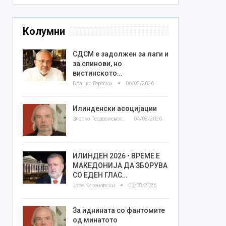
Колумни
СДСМ е задолжен за лаги и
за спинови, но
вистинското…
Бранко Героски
06/08/2026
Илинденски асоцијации
Златко Теодосиевски
04/08/2026
ИЛИНДЕН 2026 • ВРЕМЕ Е
МАКЕДОНИЈА ДА ЗБОРУВА
СО ЕДЕН ГЛАС…
Јове Кекеновски
03/08/2026
За иднината со фантомите
од минатото