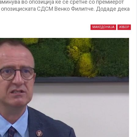
заминува во опозиција ќе се сретне со премиерот
на опозициската СДСМ Венко Филипче. Додаде дека
МАКЕДОНИЈА
ИЗБОР