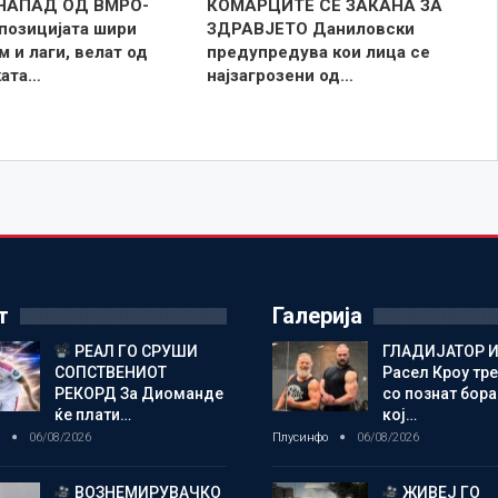
НАПАД ОД ВМРО-
КОМАРЦИТЕ СЕ ЗАКАНА ЗА
озицијата шири
ЗДРАВЈЕТО Даниловски
 и лаги, велат од
предупредува кои лица се
ката…
најзагрозени од…
т
Галерија
РЕАЛ ГО СРУШИ
ГЛАДИЈАТОР И
СОПСТВЕНИОТ
Расел Кроу тр
РЕКОРД За Диоманде
со познат бора
ќе плати…
кој…
о
06/08/2026
Плусинфо
06/08/2026
ВОЗНЕМИРУВАЧКО
ЖИВЕЈ ГО