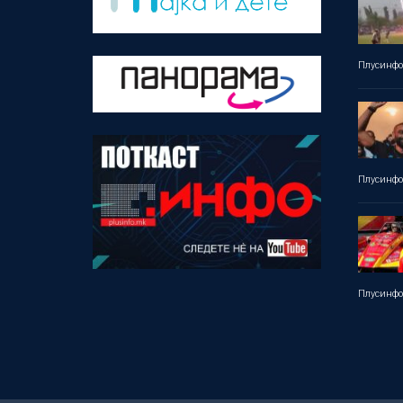
Плусинф
Плусинф
Плусинф