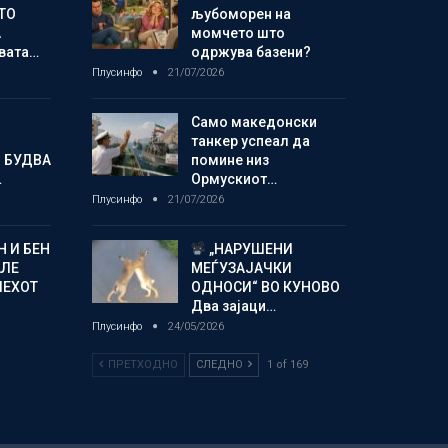
ТО
љубоморен на
А
момчето што
овата…
одржува базени?
Плусинфо
21/07/2026
Само македонски
танкер успеал да
 БУДВА
помине низ
…
Ормускиот…
Плусинфо
21/07/2026
 И БЕН
„НАРУШЕНИ
АЛЕ
МЕЃУЗАЈАЧКИ
ПЕХОТ
ОДНОСИ“ ВО КУНОВО
Два зајаци…
Плусинфо
24/05/2026
ПРЕТХОДНО
СЛЕДНО
1 of 169