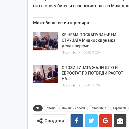
нив е многу битен и европскиот пат на Македон
Можеби ќе ве интересира
ЌЕ НЕМА ПОСКАПУВАЊЕ НА
СТРУЈАТА Мицкоски укажа
дека навреме…
Плусинфо
06/08/2026
ОПОЗИЦИЈАТА ЖАЛИ ШТО И
ЕВРОСТАТ ГО ПОТВРДИ РАСТОТ
НА…
Плусинфо
06/08/2026
влада
локални избори
опозиција
таравари
Сподели