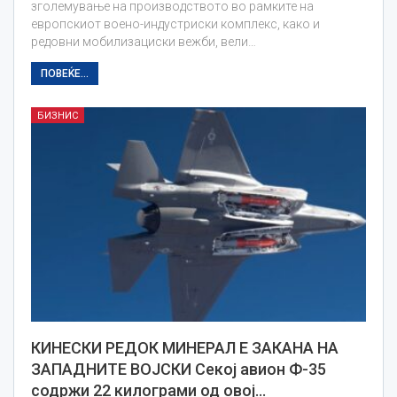
зголемување на производството во рамките на
европскиот воено-индустриски комплекс, како и
редовни мобилизациски вежби, вели…
ПОВЕЌЕ...
БИЗНИС
КИНЕСКИ РЕДОК МИНЕРАЛ Е ЗАКАНА НА
ЗАПАДНИТЕ ВОЈСКИ Секој авион Ф-35
содржи 22 килограми од овој…