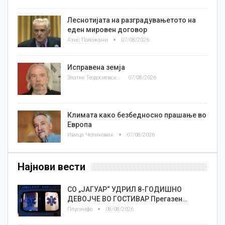
Леснотијата на разградувањетото на
еден мировен договор
Азис Положани
07/08/2026
Исправена земја
Златко Теодосиевски
07/08/2026
Климата како безбедносно прашање во
Европа
Ивица Челиковиќ
07/08/2026
Најнови вести
СО „ЈАГУАР“ УДРИЛ 8-ГОДИШНО
ДЕВОЈЧЕ ВО ГОСТИВАР Прегазен…
Плусинфо
08/08/2026