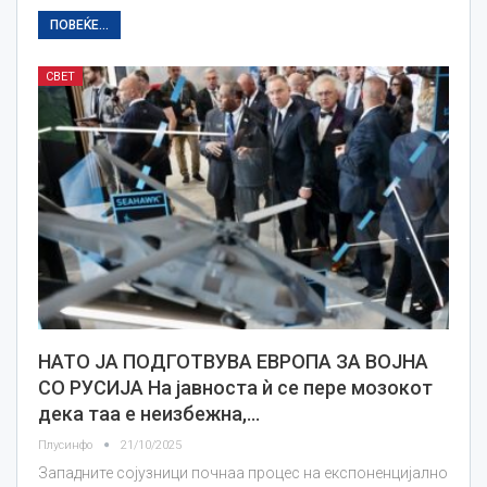
ПОВЕЌЕ...
СВЕТ
НАТО ЈА ПОДГОТВУВА ЕВРОПА ЗА ВОЈНА
СО РУСИЈА На јавноста ѝ се пере мозокот
дека таа е неизбежна,…
Плусинфо
21/10/2025
Западните сојузници почнаа процес на експоненцијално