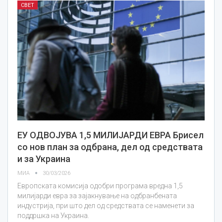
СВЕТ
ЕУ ОДВОЈУВА 1,5 МИЛИЈАРДИ ЕВРА Брисел
со нов план за одбрана, дел од средствата
и за Украина
МИА
30/03/2026
Европската комисија одобри програма вредна 1,5
милијарди евра за зајакнување на одбранбената
индустрија, при што дел од средствата се наменети за
поддршка на Украина.