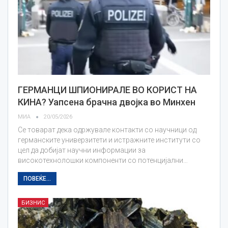
ГЕРМАНЦИ ШПИОНИРАЛЕ ВО КОРИСТ НА
КИНА? Уапсена брачна двојка во Минхен
МИА
20/05/2026
Се товарат дека одржувале контакти со научници од
германските универзитети и истражните институти со
цел да добијат научни информации за
високотехнолошки компоненти со потенцијални…
ПОВЕЌЕ...
БИЗНИС