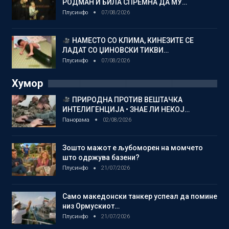
РОДМАН И БИЛА СПРЕМНА ДА МУ…
Плусинфо
07/08/2026
НАМЕСТО СО КЛИМА, КИНЕЗИТЕ СЕ
ЛАДАТ СО ЏИНОВСКИ ТИКВИ…
Плусинфо
07/08/2026
Хумор
ПРИРОДНА ПРОТИВ ВЕШТАЧКА
ИНТЕЛИГЕНЦИЈА • ЗНАЕ ЛИ НЕКОЈ…
Панорама
02/08/2026
Зошто мажот е љубоморен на момчето
што одржува базени?
Плусинфо
21/07/2026
Само македонски танкер успеал да помине
низ Ормускиот…
Плусинфо
21/07/2026