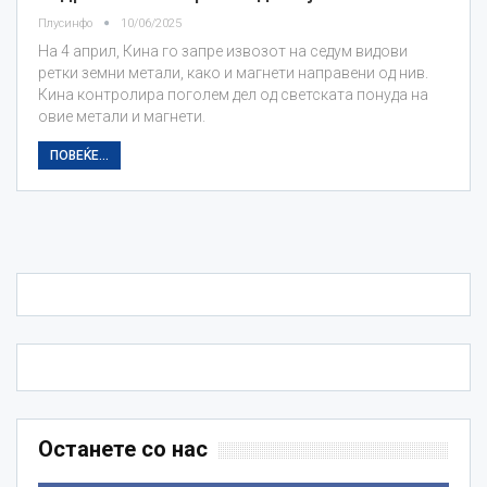
Плусинфо
10/06/2025
На 4 април, Кина го запре извозот на седум видови
ретки земни метали, како и магнети направени од нив.
Кина контролира поголем дел од светската понуда на
овие метали и магнети.
ПОВЕЌЕ...
Останете со нас