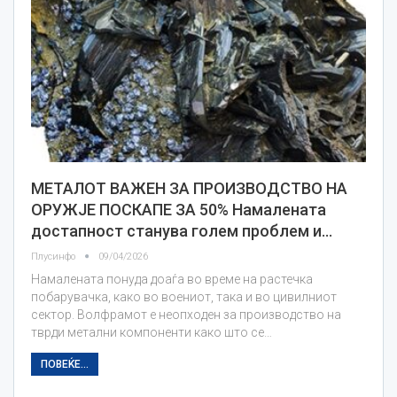
МЕТАЛОТ ВАЖЕН ЗА ПРОИЗВОДСТВО НА
ОРУЖЈЕ ПОСКАПЕ ЗА 50% Намалената
достапност станува голем проблем и…
Плусинфо
09/04/2026
Намалената понуда доаѓа во време на растечка
побарувачка, како во воениот, така и во цивилниот
сектор. Волфрамот е неопходен за производство на
тврди метални компоненти како што се…
ПОВЕЌЕ...