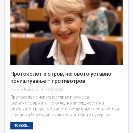
Протоколот е отров, неговото уставно
поништување – противотров
Лилјана Поповска
15/05/2026
Протоколот е непремостлива пречка за
евроинтеграцијата, со оглед на апсурдноста на
обврските и невозможноста тие да бидат исполнети од
страна на Македонија како самостојна и суверена…
ПОВЕЌЕ...