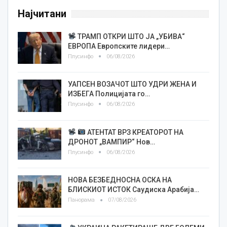
Најчитани
ТРАМП ОТКРИ ШТО ЈА „УБИВА“
ЕВРОПА Европските лидери…
Плусинфо
06/08/2026
УАПСЕН ВОЗАЧОТ ШТО УДРИ ЖЕНА И
ИЗБЕГА Полицијата го…
Плусинфо
06/08/2026
АТЕНТАТ ВРЗ КРЕАТОРОТ НА
ДРОНОТ „ВАМПИР“ Нов…
Плусинфо
06/08/2026
НОВА БЕЗБЕДНОСНА ОСКА НА
БЛИСКИОТ ИСТОК Саудиска Арабија…
Панорама
07/08/2026