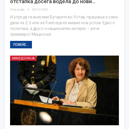
отстапка досега водела до нови…
Плусинфо
04/12/2025
И утре да ги внесеме Бугарите во Устав, прашање е само
дали за 3, 6 или за 9 месеци ќе имаме нов услов. Едно е
политика, а друго е национален интерес – рече
премиерот Мицкоски.
ПОВЕЌЕ...
МАКЕДОНИЈА