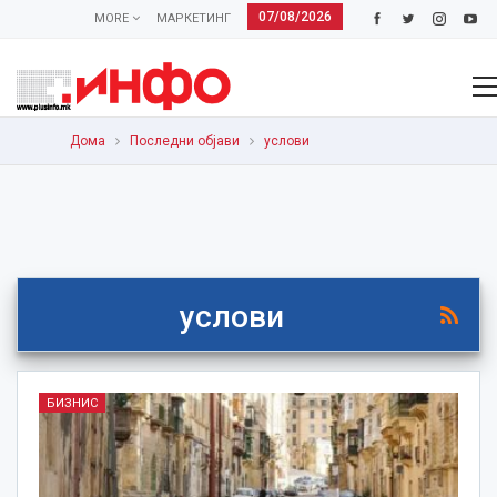
07/08/2026
MORE
МАРКЕТИНГ
Дома
Последни објави
услови
услови
БИЗНИС