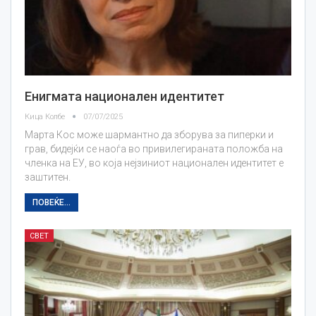
Енигмата национален идентитет
Кица Колбе
07/07/2025
Марта Кос може шармантно да зборува за пиперки и
грав, бидејќи се наоѓа во привилегираната положба на
членка на ЕУ, во која нејзиниот национален идентитет е
заштитен.
ПОВЕЌЕ...
СВЕТ