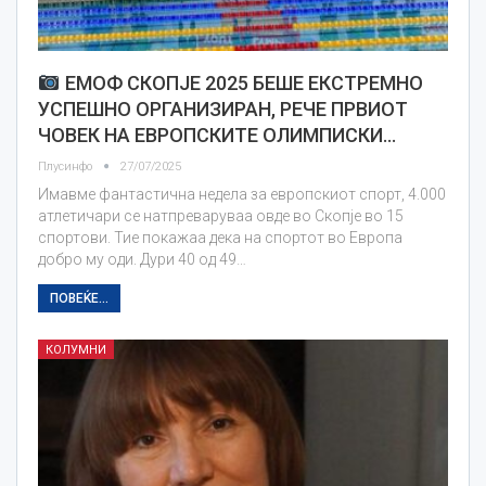
ЕМОФ СКОПЈЕ 2025 БЕШЕ ЕКСТРЕМНО
УСПЕШНО ОРГАНИЗИРАН, РЕЧЕ ПРВИОТ
ЧОВЕК НА ЕВРОПСКИТЕ ОЛИМПИСКИ…
Плусинфо
27/07/2025
Имавме фантастична недела за европскиот спорт, 4.000
атлетичари се натпреваруваа овде во Скопје во 15
спортови. Тие покажаа дека на спортот во Европа
добро му оди. Дури 40 од 49…
ПОВЕЌЕ...
КОЛУМНИ