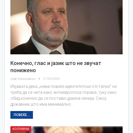
Конечно, глас и јазик што не звучат
понижено
Јове Кекеновски
27/05/2026
Изјавата дека „нема повеќе идентитетски отстапки“ не
треба да се чита како антиевропска порака, туку како
обид конечно да се постави црвена линија. Секој
државник што има минимално…
ПОВЕЌЕ...
КОЛУМНИ