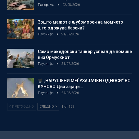
Панорама
02/08/2026
Зошто мажот е љубоморен на момчето
што одржува базени?
Плусинфо
21/07/2026
Само македонски танкер успеал да помине
низ Ормускиот…
Плусинфо
21/07/2026
„НАРУШЕНИ МЕЃУЗАЈАЧКИ ОДНОСИ“ ВО
КУНОВО Два зајаци…
Плусинфо
24/05/2026
ПРЕТХОДНО
СЛЕДНО
1 of 169