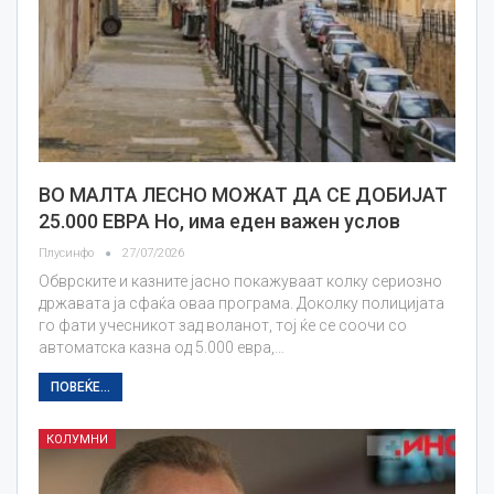
ВО МАЛТА ЛЕСНО МОЖАТ ДА СЕ ДОБИЈАТ
25.000 ЕВРА Но, има еден важен услов
Плусинфо
27/07/2026
Обврските и казните јасно покажуваат колку сериозно
државата ја сфаќа оваа програма. Доколку полицијата
го фати учесникот зад воланот, тој ќе се соочи со
автоматска казна од 5.000 евра,…
ПОВЕЌЕ...
КОЛУМНИ