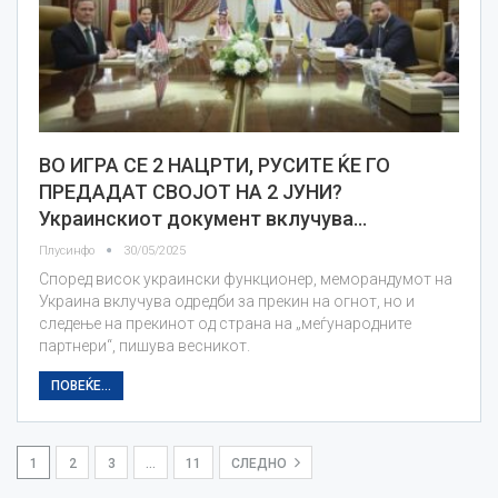
ВО ИГРА СЕ 2 НАЦРТИ, РУСИТЕ ЌЕ ГО
ПРЕДАДАТ СВОЈОТ НА 2 ЈУНИ?
Украинскиот документ вклучува…
Плусинфо
30/05/2025
Според висок украински функционер, меморандумот на
Украина вклучува одредби за прекин на огнот, но и
следење на прекинот од страна на „меѓународните
партнери“, пишува весникот.
ПОВЕЌЕ...
1
2
3
…
11
СЛЕДНО