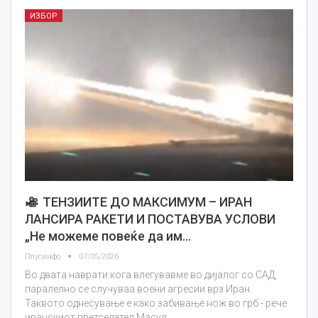
ИЗБОР
ТЕНЗИИТЕ ДО МАКСИМУМ – ИРАН
ЛАНСИРА РАКЕТИ И ПОСТАВУВА УСЛОВИ
„Не можеме повеќе да им…
Плусинфо
07/05/2026
Во двата наврати кога влегувавме во дијалог со САД,
паралелно се случуваа воени агресии врз Иран.
Таквото однесување е како забивање нож во грб - рече
иранскиот претседател Масуд…