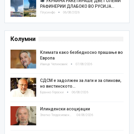
УКРАИНА РАКЕТИРАШЕ ДВЕ ГОЛЕМИ
РАФИНЕРИИ ДЛАБОКО ВО РУСИЈА…
Плусинфо
06/08/2026
Колумни
Климата како безбедносно прашање во
Европа
Ивица Челиковиќ
07/08/2026
СДСМ е задолжен за лаги и за спинови,
но вистинското…
Бранко Героски
06/08/2026
Илинденски асоцијации
Златко Теодосиевски
04/08/2026