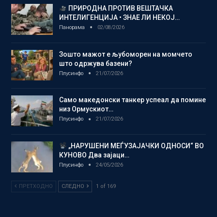
ПРИРОДНА ПРОТИВ ВЕШТАЧКА
ИНТЕЛИГЕНЦИЈА • ЗНАЕ ЛИ НЕКОЈ…
Панорама
02/08/2026
Зошто мажот е љубоморен на момчето
што одржува базени?
Плусинфо
21/07/2026
Само македонски танкер успеал да помине
низ Ормускиот…
Плусинфо
21/07/2026
„НАРУШЕНИ МЕЃУЗАЈАЧКИ ОДНОСИ“ ВО
КУНОВО Два зајаци…
Плусинфо
24/05/2026
ПРЕТХОДНО
СЛЕДНО
1 of 169