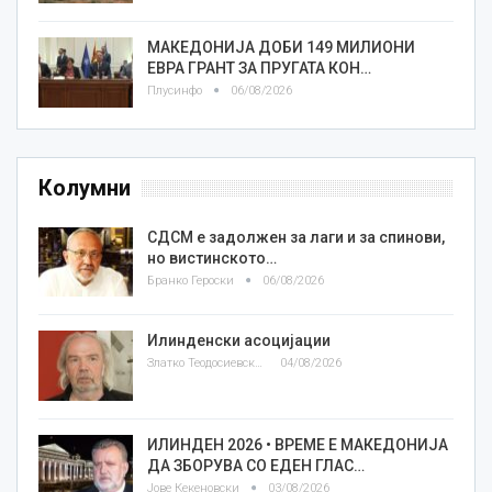
МАКЕДОНИЈА ДОБИ 149 МИЛИОНИ
ЕВРА ГРАНТ ЗА ПРУГАТА КОН…
Плусинфо
06/08/2026
Колумни
СДСМ е задолжен за лаги и за спинови,
но вистинското…
Бранко Героски
06/08/2026
Илинденски асоцијации
Златко Теодосиевски
04/08/2026
ИЛИНДЕН 2026 • ВРЕМЕ Е МАКЕДОНИЈА
ДА ЗБОРУВА СО ЕДЕН ГЛАС…
Јове Кекеновски
03/08/2026