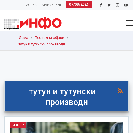
07/08/2026
MORE
МАРКЕТИНГ
Дома
Последни објави
тутун и тутунски производи
тутун и тутунски
производи
ИЗБОР