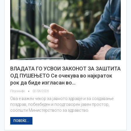
ВЛАДАТА ГО УСВОИ ЗАКОНОТ ЗА ЗАШТИТА
ОД ПУШЕЊЕТО Се очекува во најкраток
рок да биде изгласан во…
Плусинфо
02/06/2026
Ова е важен чекор за јавното здравје и за создавање
поздрав, побезбеден и поодговорен јавен простор,
соопшти Министерството за здравство.
ПОВЕЌЕ...