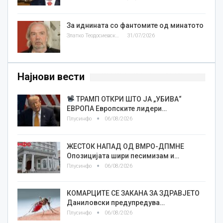
За иднината со фантомите од минатото
Златко Теодосиевски
31/07/2026
Најнови вести
ТРАМП ОТКРИ ШТО ЈА „УБИВА“
ЕВРОПА Европските лидери…
Плусинфо
06/08/2026
ЖЕСТОК НАПАД ОД ВМРО-ДПМНЕ
Опозицијата шири песимизам и…
Плусинфо
06/08/2026
КОМАРЦИТЕ СЕ ЗАКАНА ЗА ЗДРАВЈЕТО
Даниловски предупредува…
Плусинфо
06/08/2026