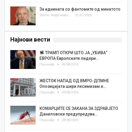
За иднината со фантомите од минатото
Златко Теодосиевски
31/07/2026
Најнови вести
ТРАМП ОТКРИ ШТО ЈА „УБИВА“
ЕВРОПА Европските лидери…
Плусинфо
06/08/2026
ЖЕСТОК НАПАД ОД ВМРО-ДПМНЕ
Опозицијата шири песимизам и…
Плусинфо
06/08/2026
КОМАРЦИТЕ СЕ ЗАКАНА ЗА ЗДРАВЈЕТО
Даниловски предупредува…
Плусинфо
06/08/2026