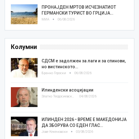
ПРОНАЈДЕН МРТОВ ИСЧЕЗНАТИОТ
ГЕРМАНСКИ ТУРИСТ ВО ГРЦИЈА…
МИА
06/08/2026
Колумни
СДСМ е задолжен за лаги и за спинови,
но вистинското…
Бранко Героски
06/08/2026
Илинденски асоцијации
Златко Теодосиевски
04/08/2026
ИЛИНДЕН 2026 • ВРЕМЕ Е МАКЕДОНИЈА
ДА ЗБОРУВА СО ЕДЕН ГЛАС…
Јове Кекеновски
03/08/2026