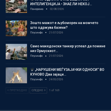
ИНТЕЛИГЕНЦИЈА • ЗНАЕ ЛИ НЕКОЈ…
Панорама
02/08/2026
Зошто мажот е љубоморен на момчето
што одржува базени?
Плусинфо
21/07/2026
Само македонски танкер успеал да помине
низ Ормускиот…
Плусинфо
21/07/2026
„НАРУШЕНИ МЕЃУЗАЈАЧКИ ОДНОСИ“ ВО
КУНОВО Два зајаци…
Плусинфо
24/05/2026
ПРЕТХОДНО
СЛЕДНО
1 of 169