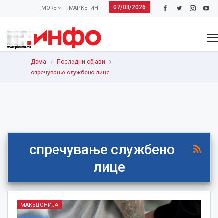
07/08/2026
MORE
МАРКЕТИНГ
Дома
Последни објави
спречување службено лице
спречување службено
лице
МАКЕДОНИЈА