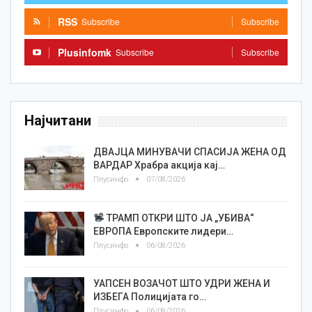
RSS
Subscribe
Subscribe
Plusinfomk
Subscribe
Subscribe
Најчитани
ДВАЈЦА МИНУВАЧИ СПАСИЈА ЖЕНА ОД
ВАРДАР Храбра акција кај…
Плусинфо
07/08/2026
ТРАМП ОТКРИ ШТО ЈА „УБИВА“
ЕВРОПА Европските лидери…
Плусинфо
06/08/2026
УАПСЕН ВОЗАЧОТ ШТО УДРИ ЖЕНА И
ИЗБЕГА Полицијата го…
Плусинфо
06/08/2026