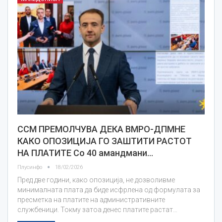
ССМ ПРЕМОЛЧУВА ДЕКА ВМРО-ДПМНЕ
КАКО ОПОЗИЦИЈА ГО ЗАШТИТИ РАСТОТ
НА ПЛАТИТЕ Со 40 амандмани…
Плусинфо
18/02/2026
Пред две години, како опозиција, не дозволивме
минималната плата да биде исфрлена од формулата за
пресметка на платите на административните
службеници. Токму затоа денес платите растат…