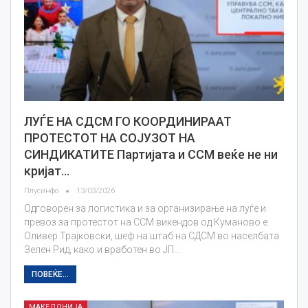
ЛУЃЕ НА СДСМ ГО КООРДИНИРААТ
ПРОТЕСТОТ НА СОЈУЗОТ НА
СИНДИКАТИТЕ Партијата и ССМ веќе не ни
кријат…
Плусинфо
13/03/2026
Одговорен за логистика и за организирање на луѓе и
превоз за протестот на ССМ викендов од Куманово е
Оливер Трајковски, шеф на штаб на СДСМ во населбата
Зелен Рид, како и вработен во ЈП…
ПОВЕЌЕ...
МАКЕДОНИЈА