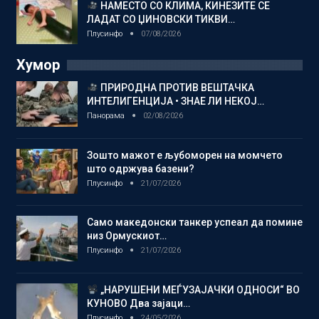
НАМЕСТО СО КЛИМА, КИНЕЗИТЕ СЕ
ЛАДАТ СО ЏИНОВСКИ ТИКВИ…
Плусинфо
07/08/2026
Хумор
ПРИРОДНА ПРОТИВ ВЕШТАЧКА
ИНТЕЛИГЕНЦИЈА • ЗНАЕ ЛИ НЕКОЈ…
Панорама
02/08/2026
Зошто мажот е љубоморен на момчето
што одржува базени?
Плусинфо
21/07/2026
Само македонски танкер успеал да помине
низ Ормускиот…
Плусинфо
21/07/2026
„НАРУШЕНИ МЕЃУЗАЈАЧКИ ОДНОСИ“ ВО
КУНОВО Два зајаци…
Плусинфо
24/05/2026