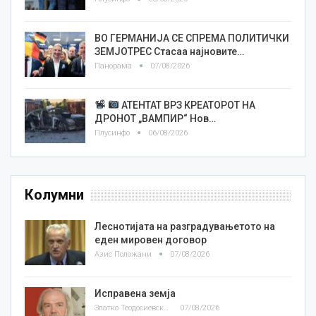
ВО ГЕРМАНИЈА СЕ СПРЕМА ПОЛИТИЧКИ
ЗЕМЈОТРЕС Стасаа најновите…
Панорама
07/08/2026
АТЕНТАТ ВРЗ КРЕАТОРОТ НА
ДРОНОТ „ВАМПИР“ Нов…
Плусинфо
06/08/2026
Колумни
Леснотијата на разградувањетото на
еден мировен договор
Азис Положани
07/08/2026
Исправена земја
Златко Теодосиевски
07/08/2026