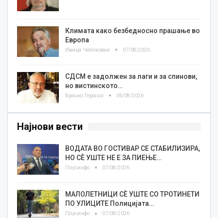
Климата како безбедносно прашање во
Европа
Ивица Челиковиќ
07/08/2026
СДСМ е задолжен за лаги и за спинови,
но вистинското…
Бранко Героски
06/08/2026
Најнови вести
ВОДАТА ВО ГОСТИВАР СЕ СТАБИЛИЗИРА,
НО СÈ УШТЕ НЕ Е ЗА ПИЕЊЕ…
Плусинфо
07/08/2026
МАЛОЛЕТНИЦИ СÈ УШТЕ СО ТРОТИНЕТИ
ПО УЛИЦИТЕ Полицијата…
Плусинфо
07/08/2026