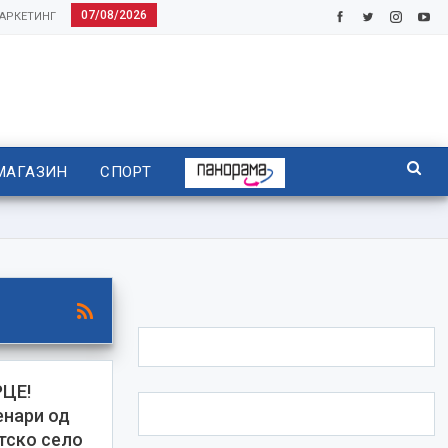
07/08/2026
АРКЕТИНГ
МАГАЗИН
СПОРТ
ЦЕ!
енари од
тско село