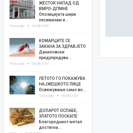
ЖЕСТОК НАПАД ОД
ВМРО-ДПМНЕ
Опозицијата шири
песимизам и…
Плусинфо
06/08/2026
КОМАРЦИТЕ СЕ
ЗАКАНА ЗА ЗДРАВЈЕТО
Даниловски
предупредува…
Плусинфо
06/08/2026
ЛЕТОТО ГО ПОКАЖУВА
НАЈЖЕШКОТО ЛИЦE
Освежување само во…
Плусинфо
06/08/2026
ДОЛАРОТ ОСЛАБЕ,
ЗЛАТОТО ПОСКАПЕ
Благородниот метал
достигна…