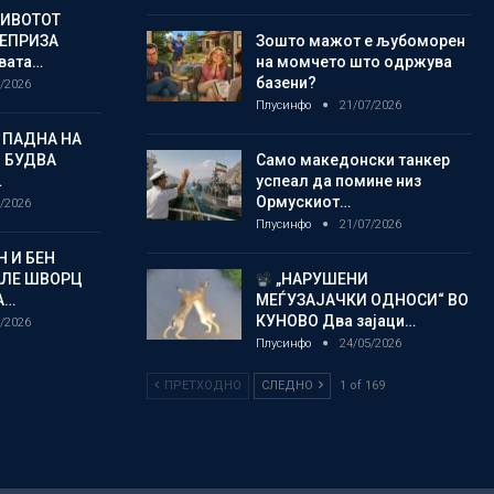
ЖИВОТОТ
РЕПРИЗА
Зошто мажот е љубоморен
овата…
на момчето што одржува
базени?
/2026
Плусинфо
21/07/2026
 ПАДНА НА
 БУДВА
Само македонски танкер
…
успеал да помине низ
Ормускиот…
/2026
Плусинфо
21/07/2026
 И БЕН
АЛЕ ШВОРЦ
„НАРУШЕНИ
А…
МЕЃУЗАЈАЧКИ ОДНОСИ“ ВО
КУНОВО Два зајаци…
/2026
Плусинфо
24/05/2026
ПРЕТХОДНО
СЛЕДНО
1 of 169