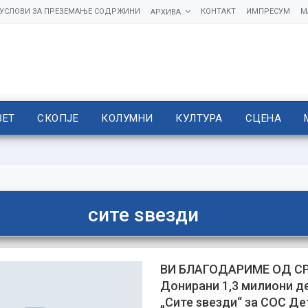
УСЛОВИ ЗА ПРЕЗЕМАЊЕ СОДРЖИНИ
КОНТАКТ
ИМПРЕСУМ
М
АРХИВА
ВЕТ
СКОПЈЕ
КОЛУМНИ
КУЛТУРА
СЦЕНА
сите ѕвезди
ВИ БЛАГОДАРИМЕ ОД СР
Донирани 1,3 милиони д
„Сите ѕвезди“ за СОС Де