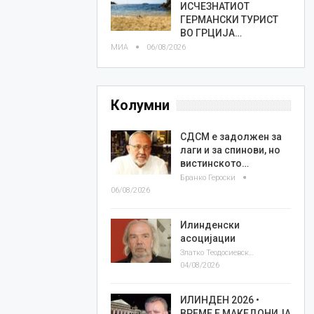
ИСЧЕЗНАТИОТ
ГЕРМАНСКИ ТУРИСТ
ВО ГРЦИЈА…
МИА
06/08/2026
Колумни
СДСМ е задолжен за
лаги и за спинови, но
вистинското…
Бранко Героски
06/08/2026
Илинденски
асоцијации
Златко Теодосиевски
04/08/2026
ИЛИНДЕН 2026 •
ВРЕМЕ Е МАКЕДОНИЈА