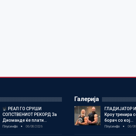
Галерија
РЕАЛ ГО СРУШИ
ГЛАДИЈАТОР И
СОПСТВЕНИОТ РЕКОРД За
Кроу тренира с
Диоманде ќе плати…
борач со кој…
Плусинфо
06/08/2026
Плусинфо
06/08