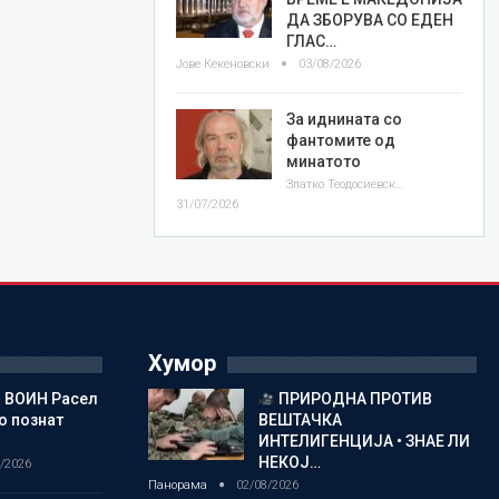
ДА ЗБОРУВА СО ЕДЕН
ГЛАС…
Јове Кекеновски
03/08/2026
За иднината со
фантомите од
минатото
Златко Теодосиевски
31/07/2026
Хумор
 ВОИН Расел
ПРИРОДНА ПРОТИВ
о познат
ВЕШТАЧКА
ИНТЕЛИГЕНЦИЈА • ЗНАЕ ЛИ
НЕКОЈ…
/2026
Панорама
02/08/2026