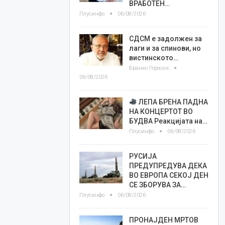
ВРАБОТЕН…
Плусинфо
06/08/2026
СДСМ е задолжен за
лаги и за спинови, но
вистинското…
Бранко Героски
06/08/2026
ЛЕПА БРЕНА ПАДНА
НА КОНЦЕРТОТ ВО
БУДВА Реакцијата на…
Плусинфо
06/08/2026
РУСИЈА
ПРЕДУПРЕДУВА ДЕКА
ВО ЕВРОПА СЕКОЈ ДЕН
СЕ ЗБОРУВА ЗА…
Плусинфо
06/08/2026
ПРОНАЈДЕН МРТОВ