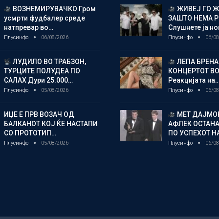
ВОЗНЕМИРУВАЧКО Гром
ЖИВЕЈ ГО 
усмрти фудбалер среде
ЗАШТО НЕМА 
натпревар во…
Слушнете ја н
Плусинфо
06/08/2026
Плусинфо
06/08
ЛУДИЛО ВО ТРАБЗОН,
ЛЕПА БРЕНА
ТУРЦИТЕ ПОЛУДЕА ПО
КОНЦЕРТОТ ВО
САЛАХ Дури 25.000…
Реакцијата на
Плусинфо
05/08/2026
Плусинфо
06/08
ИЏЕ Е ПРВ ВОЗАЧ ОД
МЕТ ДАЈМОН
БАЛКАНОТ КОЈ ЌЕ НАСТАПИ
АФЛЕК ОСТАН
СО ПРОТОТИП…
ПО УСПЕХОТ Н
Плусинфо
05/08/2026
Плусинфо
06/08