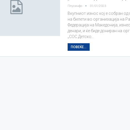
Плусинфо
31/01/2023
Вкупниот износ кој е собран о
на билети во организација на 
Федерација на Македонија, изнес
денари, и ќе биде дониран на ор
„СОС Детско…
ПОВЕЌЕ...