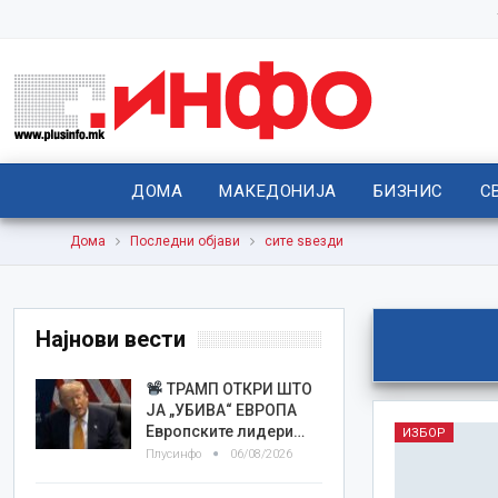
ДОМА
МАКЕДОНИЈА
БИЗНИС
С
Дома
Последни објави
сите ѕвезди
Најнови вести
ТРАМП ОТКРИ ШТО
ЈА „УБИВА“ ЕВРОПА
Европските лидери…
ИЗБОР
Плусинфо
06/08/2026