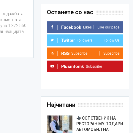
Останете со нас
д продажбата
Ракометната
ува 1.372.550
Facebook
Likes
Like our page
ганизацијата
Twitter
Followers
Follow Us
RSS
Subscribe
Subscribe
Plusinfomk
Subscribe
Subscribe
Најчитани
СОПСТВЕНИК НА
РЕСТОРАН МУ ПОДАРИ
АВТОМОБИЛ НА