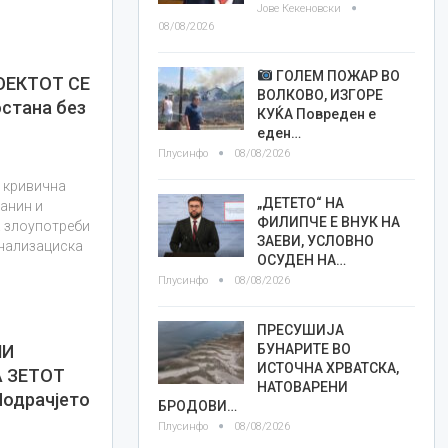
Јове Кекеновски
08/08/2026
ГОЛЕМ ПОЖАР ВО
ОЕКТОТ СЕ
ВОЛКОВО, ИЗГОРЕ
стана без
КУЌА Повреден е
еден…
Плусинфо
08/08/2026
 кривична
„ДЕТЕТО“ НА
јанин и
ФИЛИПЧЕ Е ВНУК НА
а злоупотреби
ЗАЕВИ, УСЛОВНО
анализациска
ОСУДЕН НА…
Плусинфо
08/08/2026
ПРЕСУШИЈА
БУНАРИТЕ ВО
НИ
ИСТОЧНА ХРВАТСКА,
А ЗЕТОТ
НАТОВАРЕНИ
одрачјето
БРОДОВИ…
Плусинфо
08/08/2026