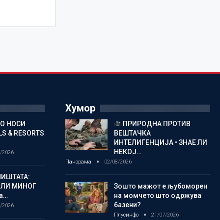
Хумор
ГО НОСИ
ПРИРОДНА ПРОТИВ
S & RESORTS
ВЕШТАЧКА
ИНТЕЛИГЕНЦИЈА • ЗНАЕ ЛИ
НЕКОЈ…
/2026
Панорама
02/08/2026
ИШТАТА:
ЈЛИ МИНОГ
Зошто мажот е љубоморен
а…
на момчето што одржува
базени?
/2026
Плусинфо
21/07/2026