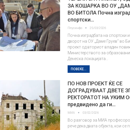
ЗА КОШАРКА ВО ОУ „ДАМ
ВО БИТОЛА Почна изгра
спортски…
Плусинфо
25/03/2026
Почна изградбата на спортски 
дворот на ОУ „Даме Груев“ во Би
проект од вториот владин повик
Министерството за образование
Денеска локацијата…
ПОВЕЌЕ...
ПО НОВ ПРОЕКТ ЌЕ СЕ
ДОГРАДУВААТ ДВЕТЕ З
РЕКТОРАТОТ НА УКИМ Об
предвидено да ги…
МИА
03/02/2026
Во разговор за МИА професор
рече дека двата објекта, кои се