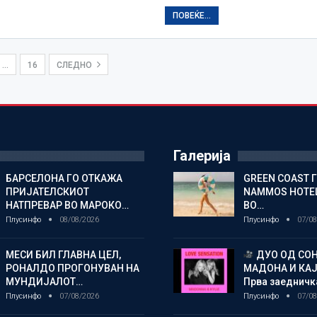
ПОВЕЌЕ...
…
16
СЛЕДНО
Галерија
БАРСЕЛОНА ГО ОТКАЖА
GREEN COAST 
ПРИЈАТЕЛСКИОТ
NAMMOS HOTEL
НАТПРЕВАР ВО МАРОКО…
ВО…
Плусинфо
08/08/2026
Плусинфо
07/08
МЕСИ БИЛ ГЛАВНА ЦЕЛ,
ДУО ОД СОН
РОНАЛДО ПРОГОНУВАН НА
МАДОНА И КА
МУНДИЈАЛОТ…
Прва заедничк
Плусинфо
07/08/2026
Плусинфо
07/08