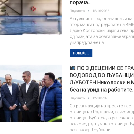
порача…
Плусинфо
15/10/2025
Актуелниот градоначалник и ка
втор мандат од редовите на В
Дарко Костовски, изјави дека пр
од визијата за создавање здрав
унапредување на…
ПОВЕЌЕ...
ПО 3 ДЕЦЕНИИ СЕ ГР
ВОДОВОД ВО ЉУБАНЦИ 
ЉУБOTЕН Николоски и 
беа на увид на работите
Плусинфо
12/10/2025
Со реалиазција на проектот се 
станица во Радишани, цевковод
станица Љуботен до резервоар
цевковод од пумпна станица Љ
резервоар Љубанци,…