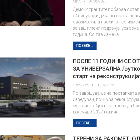
МИА
01/06/2026
Демонстрантите побараа оставк
обвинувајќи дека неговата влад
овозможила проектот со измен
за заштитени подрачја, усвоена
година. Со таа измена,…
ПОВЕЌЕ...
ПОСЛЕ 11 ГОДИНИ СЕ О
ЗА УНИВЕРЗАЛНА Љутков
старт на реконструкција
Плусинфо
08/04/2026
По завршување на постапката з
изведувач, почнува реконструкц
култниот објект, кој треба да би
декември 2027 година.
ПОВЕЌЕ...
ТЕРЕНИ ЗА РАКОМЕТ, О