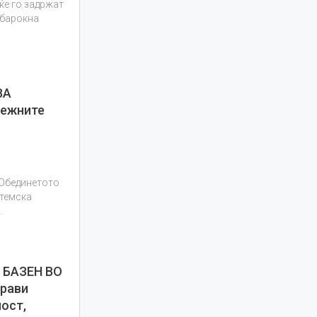
ќе го задржат
 барокна
ВА
дежните
 Обединетото
стемска
.
 БАЗЕН ВО
драви
ост,