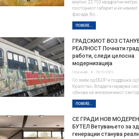
вкупно 22.753 квадратни метри, 
постојниот габарит и ќе немаат
фасада. Во…
ПОВЕЌЕ...
ГРАДСКИОТ ВОЗ СТАНУ
РЕАЛНОСТ Почнати гра
работи, следи целосна
модернизација
Плусинфо
30/12/2025
Со заем од ЕБОР и поддршка од
Кралство, Владата најавува си
обнова на железничкиот сектор
ПОВЕЌЕ...
СЕ ГРАДИ НОВ МОДЕРЕН
БУТЕЛ Ветувањето за з
генерации станува реалн