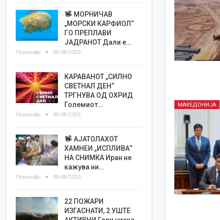
МОРНИЧАВ
„МОРСКИ КАРФИОЛ“
ГО ПРЕПЛАВИ
ЈАДРАНОТ Дали е…
Плусинфо
09/08/2026
КАРАВАНОТ „СИЛНО
СВЕТНАЛ ДЕН“
ТРГНУВА ОД ОХРИД
Големиот…
МАКЕДОНИЈА
Плусинфо
09/08/2026
АЈАТОЛАХОТ
ХАМНЕИ „ИСПЛИВА“
НА СНИМКА Иран не
кажува ни…
Плусинфо
09/08/2026
22 ПОЖАРИ
ИЗГАСНАТИ, 2 УШТЕ
АКТИВНИ Гори ниска