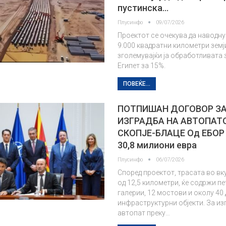
пустинска…
Плусинфо
09/07/2026
Проектот се очекува да наводн
9.000 квадратни километри земј
зголемувајќи ја обработливата 
Египет за 15%.
ПОВЕЌЕ...
ПОТПИШАН ДОГОВОР З
ИЗГРАДБА НА АВТОПАТ
СКОПЈЕ-БЛАЦЕ Од ЕБОР 
30,8 милиони евра
Плусинфо
06/07/2026
Според проектот, трасата во в
од 12,5 километри, ќе содржи пе
галерии, 12 мостови и околу 40 
инфраструктурни објекти. За из
автопат преку…