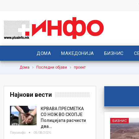
ДОМА
МАКЕДОНИЈА
БИЗНИС
С
Дома
Последни објави
проект
Најнови вести
КРВАВА ПРЕСМЕТКА
СО НОЖ ВО СКОПЈЕ
Полицијата расчисти
БИЗНИС
два…
Плусинфо
09/08/2026