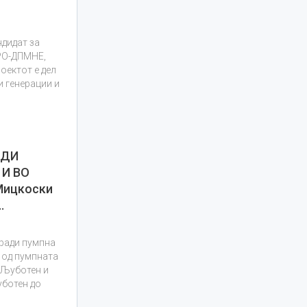
ндидат за
МРО-ДПМНЕ,
оектот е дел
и генерации и
АДИ
И ВО
Мицкоски
…
гради пумпна
 од пумпната
 Љуботен и
уботен до