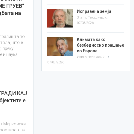
Е ГРУЕВ“
Исправена земја
дбата на
Златко Теодосиевски
07/08/2026
игралишта во
Климата како
тола, што е
безбедносно прашање
, преку
во Европа
 и наука.
Ивица Челиковиќ
07/08/2026
ГРАДИ КАЈ
јектите е
от Марковски
 простираат на