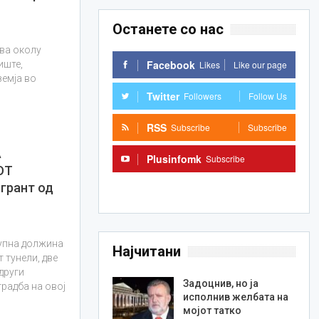
Останете со нас
ува околу
Facebook
Likes
Like our page
иште,
земја во
Twitter
Followers
Follow Us
RSS
Subscribe
Subscribe
А
Plusinfomk
Subscribe
ОТ
Subscribe
грант од
купна должина
Најчитани
т тунели, две
други
Задоцнив, но ја
градба на овој
исполнив желбата на
мојот татко