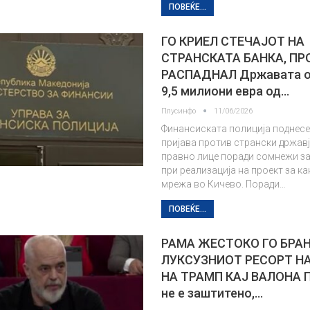
ПОВЕЌЕ...
ГО КРИЕЛ СТЕЧАЈОТ НА
СТРАНСКАТА БАНКА, ПР
РАСПАДНАЛ Државата о
9,5 милиони евра од…
Плусинфо
11/06/2026
Финансиската полиција поднесе
пријава против странски држав
правно лице поради сомнежи з
при реализација на проект за к
мрежа во Кичево. Поради…
ПОВЕЌЕ...
РАМА ЖЕСТОКО ГО БРА
ЛУКСУЗНИОТ РЕСОРТ Н
НА ТРАМП КАЈ ВАЛОНА П
не е заштитено,…