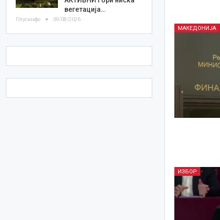
вегетација…
Плусинфо
09/08/2026
МАКЕДОНИЈА
ИЗБОР