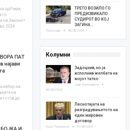
ТРЕТО ВОЗИЛО ГО
а од Рама,
ПРЕДИЗВИКАЛО
а го
СУДИРОТ ВО КОЈ
а на Законот
ЗАГИНА…
 во 2024
Плусинфо
08/08/2026
Колумни
ТВОРА ПАТ
 најави
Задоцнив, но ја
та
исполнив желбата на
мојот татко
Јове Кекеновски
а избор на
08/08/2026
ијата на
де готов до
Леснотијата на
разградувањетото на
еден мировен
договор
Азис Положани
07/08/2026
ДБОЈКА И