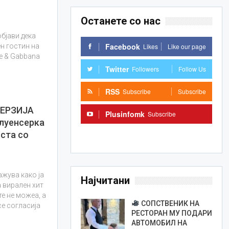
Останете со нас
објави дека
Facebook
Likes
Like our page
н гостин на
e & Gabbana
Twitter
Followers
Follow Us
RSS
Subscribe
Subscribe
ВЕРЗИЈА
Plusinfomk
Subscribe
луенсерка
Subscribe
ста со
ажува како ја
Најчитани
 вирален хит
е не можеа, а
СОПСТВЕНИК НА
се согласија
РЕСТОРАН МУ ПОДАРИ
АВТОМОБИЛ НА