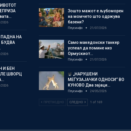
ЖИВОТОТ
РЕПРИЗА
Зошто мажот е љубоморен
овата…
на момчето што одржува
базени?
/2026
Плусинфо
21/07/2026
 ПАДНА НА
 БУДВА
Само македонски танкер
…
успеал да помине низ
Ормускиот…
/2026
Плусинфо
21/07/2026
 И БЕН
АЛЕ ШВОРЦ
„НАРУШЕНИ
А…
МЕЃУЗАЈАЧКИ ОДНОСИ“ ВО
КУНОВО Два зајаци…
/2026
Плусинфо
24/05/2026
ПРЕТХОДНО
СЛЕДНО
1 of 169