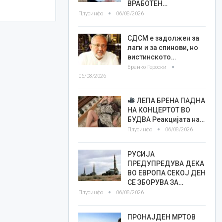
ВРАБОТЕН…
Плусинфо
06/08/2026
СДСМ е задолжен за
лаги и за спинови, но
вистинското…
Бранко Героски
06/08/2026
ЛЕПА БРЕНА ПАДНА
НА КОНЦЕРТОТ ВО
БУДВА Реакцијата на…
Плусинфо
06/08/2026
РУСИЈА
ПРЕДУПРЕДУВА ДЕКА
ВО ЕВРОПА СЕКОЈ ДЕН
СЕ ЗБОРУВА ЗА…
Плусинфо
06/08/2026
ПРОНАЈДЕН МРТОВ