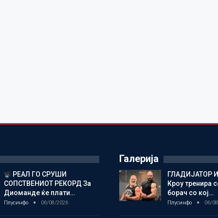
Галерија
РЕАЛ ГО СРУШИ
ГЛАДИЈАТОР И
СОПСТВЕНИОТ РЕКОРД За
Кроу тренира с
Диоманде ќе плати…
борач со кој…
Плусинфо
06/08/2026
Плусинфо
06/08