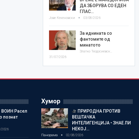
ДА ЗБОРУВА СО ЕДЕН
ГЛАС…
Јове Кекеновски
03/08/2026
За иднината со
фантомите од
минатото
Златко Теодосиевски
31/07/2026
Хумор
 ВОИН Расел
ПРИРОДНА ПРОТИВ
о познат
ВЕШТАЧКА
ИНТЕЛИГЕНЦИЈА • ЗНАЕ ЛИ
НЕКОЈ…
/2026
Панорама
02/08/2026