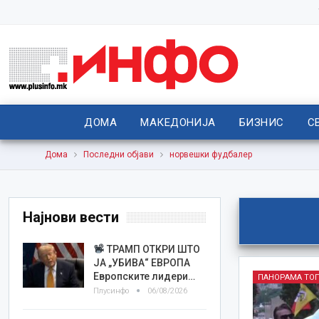
ДОМА
МАКЕДОНИЈА
БИЗНИС
С
Дома
Последни објави
норвешки фудбалер
Најнови вести
ТРАМП ОТКРИ ШТО
ЈА „УБИВА“ ЕВРОПА
Европските лидери…
ПАНОРАМА ТО
Плусинфо
06/08/2026