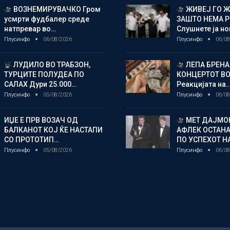
ВОЗНЕМИРУВАЧКО Гром
ЖИВЕЈ ГО 
усмрти фудбалер среде
ЗАШТО НЕМА 
натпревар во…
Слушнете ја н
Плусинфо
06/08/2026
Плусинфо
06/08
ЛУДИЛО ВО ТРАБЗОН,
ЛЕПА БРЕНА
ТУРЦИТЕ ПОЛУДЕА ПО
КОНЦЕРТОТ ВО
САЛАХ Дури 25.000…
Реакцијата на
Плусинфо
05/08/2026
Плусинфо
06/08
ИЏЕ Е ПРВ ВОЗАЧ ОД
МЕТ ДАЈМОН
БАЛКАНОТ КОЈ ЌЕ НАСТАПИ
АФЛЕК ОСТАН
СО ПРОТОТИП…
ПО УСПЕХОТ Н
Плусинфо
05/08/2026
Плусинфо
06/08