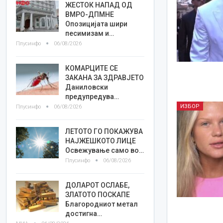
ЖЕСТОК НАПАД ОД
ВМРО-ДПМНЕ
Опозицијата шири
песимизам и…
Плусинфо
06/08/2026
КОМАРЦИТЕ СЕ
ЗАКАНА ЗА ЗДРАВЈЕТО
Даниловски
предупредува…
ИЗБОР
Плусинфо
06/08/2026
ЛЕТОТО ГО ПОКАЖУВА
НАЈЖЕШКОТО ЛИЦE
Освежување само во…
Плусинфо
06/08/2026
ДОЛАРОТ ОСЛАБЕ,
ЗЛАТОТО ПОСКАПЕ
Благородниот метал
достигна…