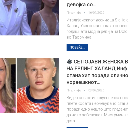
девојка со…
Плусинфо
16/07/2026
Италијанскиот весник La Sicilia 
Халанд бил поканет како почесе
годишната модна ревија на Dolc
во Таормина.
ПОВЕЌЕ...
СЕ ПОЈАВИ ЖЕНСКА 
НА ЕРЛИНГ ХАЛАНД Инф
стана хит поради слично
норвешкиот…
Плусинфо
08/07/2026
Видео во кое инфлуенсерка пок
плете косата неочекувано стана
поради едно нешто што гледачит
да не го забележат. Многумина 
дека…