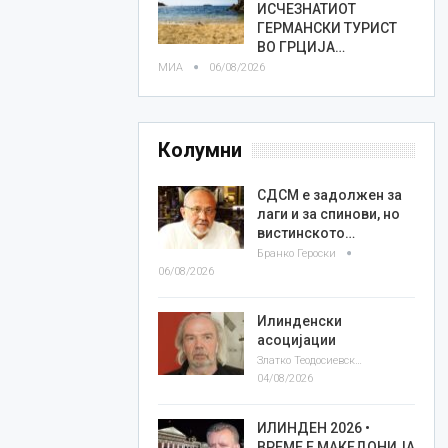
ИСЧЕЗНАТИОТ
ГЕРМАНСКИ ТУРИСТ
ВО ГРЦИЈА…
МИА
06/08/2026
Колумни
СДСМ е задолжен за
лаги и за спинови, но
вистинското…
Бранко Героски
06/08/2026
Илинденски
асоцијации
Златко Теодосиевски
04/08/2026
ИЛИНДЕН 2026 •
ВРЕМЕ Е МАКЕДОНИЈА