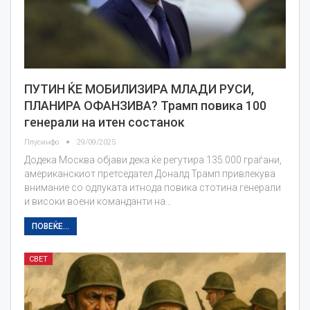
ПУТИН ЌЕ МОБИЛИЗИРА МЛАДИ РУСИ,
ПЛАНИРА ОФАНЗИВА? Трамп повика 100
генерали на итен состанок
Плусинфо
29/09/2025
Додека Москва објави дека ќе регутира 135.000 граѓани,
американскиот претседател Доналд Трамп привлекува
внимание со одлуката итнода повика стотина генерали
и високи воени команданти на…
ПОВЕЌЕ...
СВЕТ