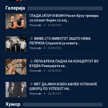
Галерија
ГЛАДИЈАТОР И ВОИН Расел Кроу тренира
со познат борач со кој…
Плусинфо
06/08/2026
ЖИВЕЈ ГО ЖИВОТОТ ЗАШТО НЕМА
РЕПРИЗА Слушнете ја новата…
Плусинфо
06/08/2026
ЛЕПА БРЕНА ПАДНА НА КОНЦЕРТОТ ВО
БУДВА Реакцијата на…
Плусинфо
06/08/2026
МЕТ ДАЈМОН И БЕН АФЛЕК ОСТАНАЛЕ
ШВОРЦ ПО УСПЕХОТ НА…
Плусинфо
06/08/2026
Хумор