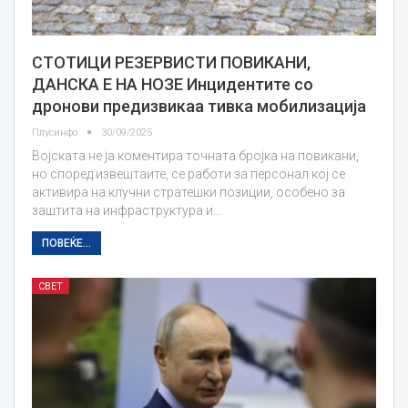
СТОТИЦИ РЕЗЕРВИСТИ ПОВИКАНИ,
ДАНСКА Е НА НОЗЕ Инцидентите со
дронови предизвикаа тивка мобилизација
Плусинфо
30/09/2025
Војската не ја коментира точната бројка на повикани,
но според извештаите, се работи за персонал кој се
активира на клучни стратешки позиции, особено за
заштита на инфраструктура и…
ПОВЕЌЕ...
СВЕТ