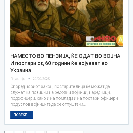
НАМЕСТО ВО ПЕНЗИЈА, ЌЕ ОДАТ ВО ВОЈНА
И постари од 60 години ќе војуваат во
Украина
Плусинфо
29/07/2025
Според новиот закон, постарите лица ќе можат да
служат на позиции на редовни војници, наредници,
подофицери, како и на помлади и на постари офицери
под услов војниците да се отпуштени…
ПОВЕЌЕ...