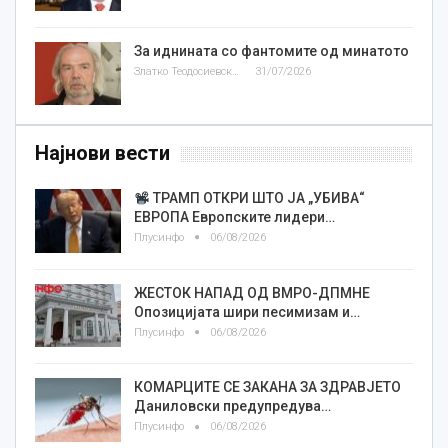
За иднината со фантомите од минатото
Златко Теодосиевски
31/07/2026
Најнови вести
ТРАМП ОТКРИ ШТО ЈА „УБИВА“
ЕВРОПА Европските лидери…
Плусинфо
06/08/2026
ЖЕСТОК НАПАД ОД ВМРО-ДПМНЕ
Опозицијата шири песимизам и…
Плусинфо
06/08/2026
КОМАРЦИТЕ СЕ ЗАКАНА ЗА ЗДРАВЈЕТО
Даниловски предупредува…
Плусинфо
06/08/2026