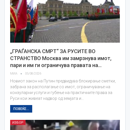
„ГРАЃАНСКА СМРТ“ ЗА РУСИТЕ ВО
СТРАНСТВО Москва им замрзнува имот,
пари и им ги ограничува правата на…
МИА
05/08/2026
Новиот закон на Путин предвидува блокирање сметки,
забрана за располагање со имот, ограничување на
конзуларни услуги и губење на практичните права за
Руси кои живеат надвор од земјата и…
ПОВЕЌЕ...
ИЗБОР