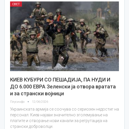
СВЕТ
КИЕВ КУБУРИ СО ПЕШАДИЈА, ПА НУДИ И
ДО 6.000 ЕВРА Зеленски ја отвора вратата
и за странски војници
Плусинфо
12/06/2026
Украинската армија се соочува со сериозен недостиг на
персонал. Киев најави значително зголемување на
платите и отворање нови канали за регрутација на
странски доброволци.