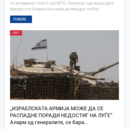
го активирал Член 5 од НАТО, Зеленски одговори дека
верува оти Алијансата нема да има друг избор.
ПОВЕЌЕ...
СВЕТ
„ИЗРАЕЛСКАТА АРМИЈА МОЖЕ ДА СЕ
РАСПАДНЕ ПОРАДИ НЕДОСТИГ НА ЛУЃЕ“
Аларм од генералите, се бара…