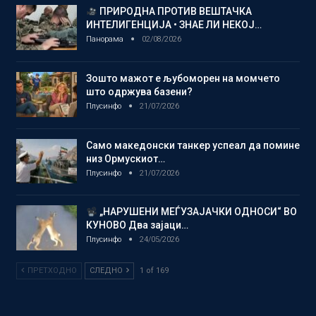
ПРИРОДНА ПРОТИВ ВЕШТАЧКА
ИНТЕЛИГЕНЦИЈА • ЗНАЕ ЛИ НЕКОЈ…
Панорама
02/08/2026
Зошто мажот е љубоморен на момчето
што одржува базени?
Плусинфо
21/07/2026
Само македонски танкер успеал да помине
низ Ормускиот…
Плусинфо
21/07/2026
„НАРУШЕНИ МЕЃУЗАЈАЧКИ ОДНОСИ“ ВО
КУНОВО Два зајаци…
Плусинфо
24/05/2026
ПРЕТХОДНО
СЛЕДНО
1 of 169