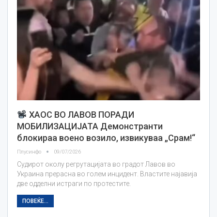
ХАОС ВО ЛАВОВ ПОРАДИ
МОБИЛИЗАЦИЈАТА Демонстранти
блокираа воено возило, извикуваа „Срам!“
Плусинфо
09/07/2026
Судирот околу регрутацијата во градот Лавов во
Украина прерасна во голем инцидент. Властите најавија
две одделни истраги по протестите.
ПОВЕЌЕ...