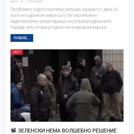
МИА
27/03/2026
Проблемот е дополнително влошен од фактот дека сè
уште не е донесен закон што би овозможил
задолжително регрутирање на ултраортодоксните
Хареди, или ултраортодоксната еврејска верска…
ПОВЕЌЕ...
СВЕТ
ЗЕЛЕНСКИ НЕМА ВОЛШЕБНО РЕШЕНИЕ