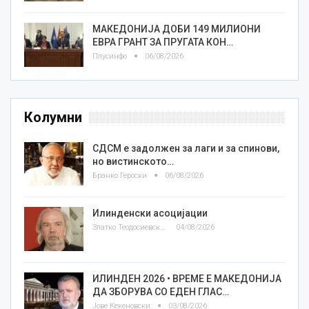
МАКЕДОНИЈА ДОБИ 149 МИЛИОНИ
ЕВРА ГРАНТ ЗА ПРУГАТА КОН…
Плусинфо
06/08/2026
Колумни
СДСМ е задолжен за лаги и за спинови,
но вистинското…
Бранко Героски
06/08/2026
Илинденски асоцијации
Златко Теодосиевски
04/08/2026
ИЛИНДЕН 2026 • ВРЕМЕ Е МАКЕДОНИЈА
ДА ЗБОРУВА СО ЕДЕН ГЛАС…
Јове Кекеновски
03/08/2026